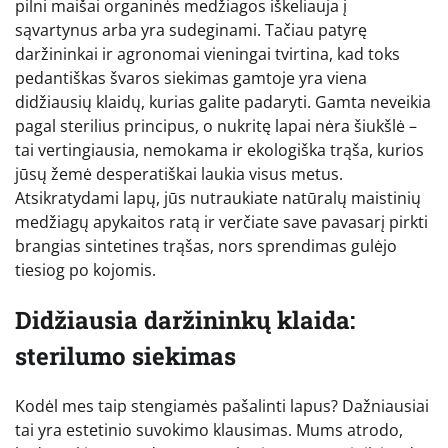
pilni maišai organinės medžiagos iškeliauja į
sąvartynus arba yra sudeginami. Tačiau patyrę
daržininkai ir agronomai vieningai tvirtina, kad toks
pedantiškas švaros siekimas gamtoje yra viena
didžiausių klaidų, kurias galite padaryti. Gamta neveikia
pagal sterilius principus, o nukritę lapai nėra šiukšlė –
tai vertingiausia, nemokama ir ekologiška trąša, kurios
jūsų žemė desperatiškai laukia visus metus.
Atsikratydami lapų, jūs nutraukiate natūralų maistinių
medžiagų apykaitos ratą ir verčiate save pavasarį pirkti
brangias sintetines trąšas, nors sprendimas gulėjo
tiesiog po kojomis.
Didžiausia daržininkų klaida:
sterilumo siekimas
Kodėl mes taip stengiamės pašalinti lapus? Dažniausiai
tai yra estetinio suvokimo klausimas. Mums atrodo,