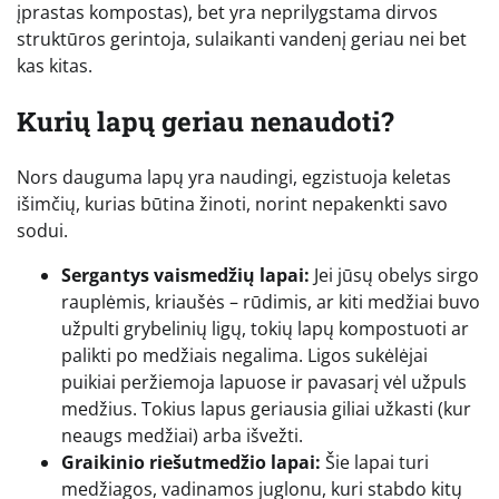
įprastas kompostas), bet yra neprilygstama dirvos
struktūros gerintoja, sulaikanti vandenį geriau nei bet
kas kitas.
Kurių lapų geriau nenaudoti?
Nors dauguma lapų yra naudingi, egzistuoja keletas
išimčių, kurias būtina žinoti, norint nepakenkti savo
sodui.
Sergantys vaismedžių lapai:
Jei jūsų obelys sirgo
rauplėmis, kriaušės – rūdimis, ar kiti medžiai buvo
užpulti grybelinių ligų, tokių lapų kompostuoti ar
palikti po medžiais negalima. Ligos sukėlėjai
puikiai peržiemoja lapuose ir pavasarį vėl užpuls
medžius. Tokius lapus geriausia giliai užkasti (kur
neaugs medžiai) arba išvežti.
Graikinio riešutmedžio lapai:
Šie lapai turi
medžiagos, vadinamos juglonu, kuri stabdo kitų