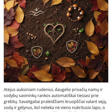
Atėjus auksiniam rudeniui, daugelio privačių namų ir
sodybų savininkų rankos automatiškai tiesiasi prie
grėblių. Savaitgaliai praleidžiami kruopščiai valant veją,
sodą ir gėlynus, kol nelieka nė vieno nukritusio lapo, o