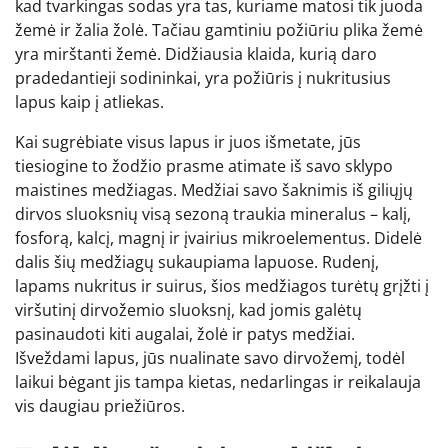
kad tvarkingas sodas yra tas, kuriame matosi tik juoda
žemė ir žalia žolė. Tačiau gamtiniu požiūriu plika žemė
yra mirštanti žemė. Didžiausia klaida, kurią daro
pradedantieji sodininkai, yra požiūris į nukritusius
lapus kaip į atliekas.
Kai sugrėbiate visus lapus ir juos išmetate, jūs
tiesiogine to žodžio prasme atimate iš savo sklypo
maistines medžiagas. Medžiai savo šaknimis iš giliųjų
dirvos sluoksnių visą sezoną traukia mineralus – kalį,
fosforą, kalcį, magnį ir įvairius mikroelementus. Didelė
dalis šių medžiagų sukaupiama lapuose. Rudenį,
lapams nukritus ir suirus, šios medžiagos turėtų grįžti į
viršutinį dirvožemio sluoksnį, kad jomis galėtų
pasinaudoti kiti augalai, žolė ir patys medžiai.
Išveždami lapus, jūs nualinate savo dirvožemį, todėl
laikui bėgant jis tampa kietas, nedarlingas ir reikalauja
vis daugiau priežiūros.