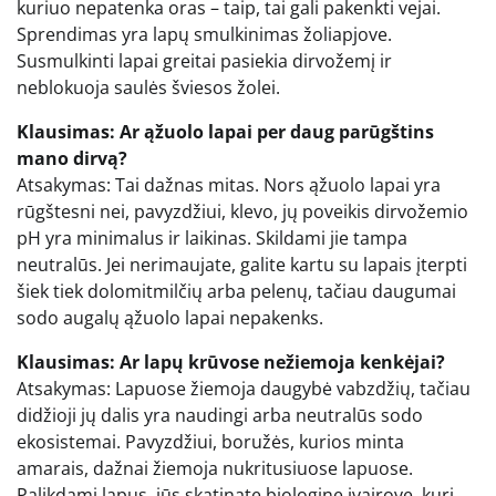
kuriuo nepatenka oras – taip, tai gali pakenkti vejai.
Sprendimas yra lapų smulkinimas žoliapjove.
Susmulkinti lapai greitai pasiekia dirvožemį ir
neblokuoja saulės šviesos žolei.
Klausimas: Ar ąžuolo lapai per daug parūgštins
mano dirvą?
Atsakymas: Tai dažnas mitas. Nors ąžuolo lapai yra
rūgštesni nei, pavyzdžiui, klevo, jų poveikis dirvožemio
pH yra minimalus ir laikinas. Skildami jie tampa
neutralūs. Jei nerimaujate, galite kartu su lapais įterpti
šiek tiek dolomitmilčių arba pelenų, tačiau daugumai
sodo augalų ąžuolo lapai nepakenks.
Klausimas: Ar lapų krūvose nežiemoja kenkėjai?
Atsakymas: Lapuose žiemoja daugybė vabzdžių, tačiau
didžioji jų dalis yra naudingi arba neutralūs sodo
ekosistemai. Pavyzdžiui, boružės, kurios minta
amarais, dažnai žiemoja nukritusiuose lapuose.
Palikdami lapus, jūs skatinate biologinę įvairovę, kuri