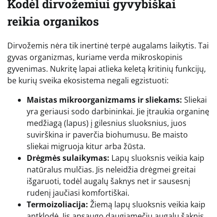
Kodėl dirvožemiui gyvybiškai
reikia organikos
Dirvožemis nėra tik inertinė terpė augalams laikytis. Tai
gyvas organizmas, kuriame verda mikroskopinis
gyvenimas. Nukritę lapai atlieka keletą kritinių funkcijų,
be kurių sveika ekosistema negali egzistuoti:
Maistas mikroorganizmams ir sliekams:
Sliekai
yra geriausi sodo darbininkai. Jie įtraukia organinę
medžiagą (lapus) į gilesnius sluoksnius, juos
suvirškina ir paverčia biohumusu. Be maisto
sliekai migruoja kitur arba žūsta.
Drėgmės sulaikymas:
Lapų sluoksnis veikia kaip
natūralus mulčias. Jis neleidžia drėgmei greitai
išgaruoti, todėl augalų šaknys net ir sausesnį
rudenį jaučiasi komfortiškai.
Termoizoliacija:
Žiemą lapų sluoksnis veikia kaip
antklodė. Jis apsaugo daugiamečių augalų šaknis