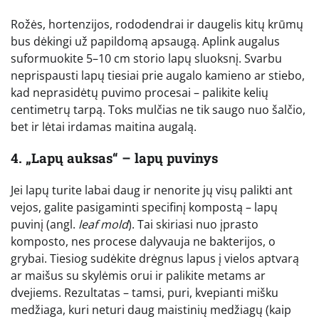
Rožės, hortenzijos, rododendrai ir daugelis kitų krūmų
bus dėkingi už papildomą apsaugą. Aplink augalus
suformuokite 5–10 cm storio lapų sluoksnį. Svarbu
neprispausti lapų tiesiai prie augalo kamieno ar stiebo,
kad neprasidėtų puvimo procesai – palikite kelių
centimetrų tarpą. Toks mulčias ne tik saugo nuo šalčio,
bet ir lėtai irdamas maitina augalą.
4. „Lapų auksas“ – lapų puvinys
Jei lapų turite labai daug ir nenorite jų visų palikti ant
vejos, galite pasigaminti specifinį kompostą – lapų
puvinį (angl.
leaf mold
). Tai skiriasi nuo įprasto
komposto, nes procese dalyvauja ne bakterijos, o
grybai. Tiesiog sudėkite drėgnus lapus į vielos aptvarą
ar maišus su skylėmis orui ir palikite metams ar
dvejiems. Rezultatas – tamsi, puri, kvepianti mišku
medžiaga, kuri neturi daug maistinių medžiagų (kaip