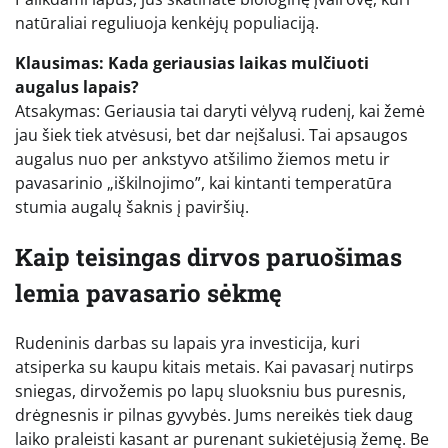
natūraliai reguliuoja kenkėjų populiaciją.
Klausimas: Kada geriausias laikas mulčiuoti
augalus lapais?
Atsakymas: Geriausia tai daryti vėlyvą rudenį, kai žemė
jau šiek tiek atvėsusi, bet dar neįšalusi. Tai apsaugos
augalus nuo per ankstyvo atšilimo žiemos metu ir
pavasarinio „iškilnojimo”, kai kintanti temperatūra
stumia augalų šaknis į paviršių.
Kaip teisingas dirvos paruošimas
lemia pavasario sėkmę
Rudeninis darbas su lapais yra investicija, kuri
atsiperka su kaupu kitais metais. Kai pavasarį nutirps
sniegas, dirvožemis po lapų sluoksniu bus puresnis,
drėgnesnis ir pilnas gyvybės. Jums nereikės tiek daug
laiko praleisti kasant ar purenant sukietėjusią žemę. Be