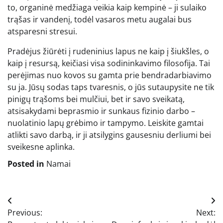
to, organinė medžiaga veikia kaip kempinė – ji sulaiko
trąšas ir vandenį, todėl vasaros metu augalai bus
atsparesni stresui.
Pradėjus žiūrėti į rudeninius lapus ne kaip į šiukšles, o
kaip į resursą, keičiasi visa sodininkavimo filosofija. Tai
perėjimas nuo kovos su gamta prie bendradarbiavimo
su ja. Jūsų sodas taps tvaresnis, o jūs sutaupysite ne tik
pinigų trąšoms bei mulčiui, bet ir savo sveikatą,
atsisakydami beprasmio ir sunkaus fizinio darbo –
nuolatinio lapų grėbimo ir tampymo. Leiskite gamtai
atlikti savo darbą, ir ji atsilygins gausesniu derliumi bei
sveikesne aplinka.
Posted in
Namai
Navigacija
Previous:
Next:
tarp