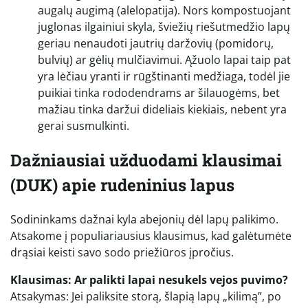
augalų augimą (alelopatija). Nors kompostuojant
juglonas ilgainiui skyla, šviežių riešutmedžio lapų
geriau nenaudoti jautrių daržovių (pomidorų,
bulvių) ar gėlių mulčiavimui. Ąžuolo lapai taip pat
yra lėčiau yranti ir rūgštinanti medžiaga, todėl jie
puikiai tinka rododendrams ar šilauogėms, bet
mažiau tinka daržui dideliais kiekiais, nebent yra
gerai susmulkinti.
Dažniausiai užduodami klausimai
(DUK) apie rudeninius lapus
Sodininkams dažnai kyla abejonių dėl lapų palikimo.
Atsakome į populiariausius klausimus, kad galėtumėte
drąsiai keisti savo sodo priežiūros įpročius.
Klausimas: Ar palikti lapai nesukels vejos puvimo?
Atsakymas: Jei paliksite storą, šlapią lapų „kilimą”, po