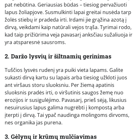
pat nebūtina. Geriausias būdas – tiesiog pervažiuoti
lapus žoliapjove. Susmulkinti lapai greitai nusėda tarp
žolės stiebų ir pradeda irti. Irdami jie grąžina azotą į
dirvą, veikdami kaip natūrali vejos trąša. Tyrimai rodo,
kad taip prižiūrima veja pavasarį anksčiau sužaliuoja ir
yra atsparesnė sausroms.
2. Daržo lysvių ir šiltnamių gerinimas
Tuščios lysvės rudenį yra puiki vieta lapams. Galite
sukasti dirvą kartu su lapais arba tiesiog užkloti juos
ant viršaus storu sluoksniu. Per žiemą apatinis
sluoksnis pradės irti, o viršutinis saugos žemę nuo
erozijos ir susigulėjimo. Pavasarį, prieš sėją, likusius
nesuirusius lapus galima nugrėbti į kompostą arba
įterpti į dirvą. Tai ypač naudinga molingoms dirvoms,
nes organika jas purena.
3. Gėlynų ir krūmų mulčiavimas