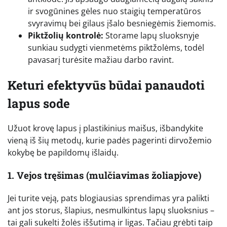
ir svogūnines gėles nuo staigių temperatūros
svyravimų bei gilaus įšalo besniegėmis žiemomis.
Piktžolių kontrolė:
Storame lapų sluoksnyje
sunkiau sudygti vienmetėms piktžolėms, todėl
pavasarį turėsite mažiau darbo ravint.
Keturi efektyvūs būdai panaudoti
lapus sode
Užuot krovę lapus į plastikinius maišus, išbandykite
vieną iš šių metodų, kurie padės pagerinti dirvožemio
kokybę be papildomų išlaidų.
1. Vejos tręšimas (mulčiavimas žoliapjove)
Jei turite veją, pats blogiausias sprendimas yra palikti
ant jos storus, šlapius, nesmulkintus lapų sluoksnius –
tai gali sukelti žolės iššutimą ir ligas. Tačiau grėbti taip