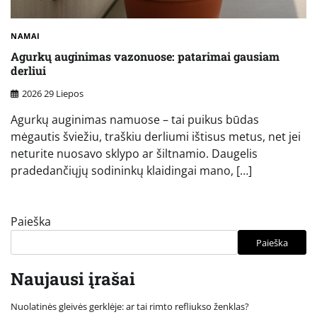
NAMAI
Agurkų auginimas vazonuose: patarimai gausiam
derliui
2026 29 Liepos
Agurkų auginimas namuose – tai puikus būdas
mėgautis šviežiu, traškiu derliumi ištisus metus, net jei
neturite nuosavo sklypo ar šiltnamio. Daugelis
pradedančiųjų sodininkų klaidingai mano, […]
Paieška
Paieška
Naujausi įrašai
Nuolatinės gleivės gerklėje: ar tai rimto refliukso ženklas?