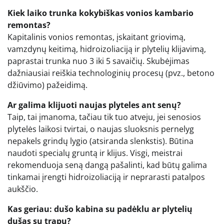
Kiek laiko trunka kokybiškas vonios kambario
remontas?
Kapitalinis vonios remontas, įskaitant griovimą,
vamzdynų keitimą, hidroizoliaciją ir plytelių klijavimą,
paprastai trunka nuo 3 iki 5 savaičių. Skubėjimas
dažniausiai reiškia technologinių procesų (pvz., betono
džiūvimo) pažeidimą.
Ar galima klijuoti naujas plyteles ant senų?
Taip, tai įmanoma, tačiau tik tuo atveju, jei senosios
plytelės laikosi tvirtai, o naujas sluoksnis pernelyg
nepakels grindų lygio (atsiranda slenkstis). Būtina
naudoti specialų gruntą ir klijus. Visgi, meistrai
rekomenduoja seną dangą pašalinti, kad būtų galima
tinkamai įrengti hidroizoliaciją ir neprarasti patalpos
aukščio.
Kas geriau: dušo kabina su padėklu ar plytelių
dušas su trapu?