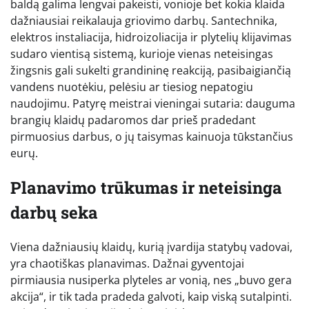
baldą galima lengvai pakeisti, vonioje bet kokia klaida
dažniausiai reikalauja griovimo darbų. Santechnika,
elektros instaliacija, hidroizoliacija ir plytelių klijavimas
sudaro vientisą sistemą, kurioje vienas neteisingas
žingsnis gali sukelti grandininę reakciją, pasibaigiančią
vandens nuotėkiu, pelėsiu ar tiesiog nepatogiu
naudojimu. Patyrę meistrai vieningai sutaria: dauguma
brangių klaidų padaromos dar prieš pradedant
pirmuosius darbus, o jų taisymas kainuoja tūkstančius
eurų.
Planavimo trūkumas ir neteisinga
darbų seka
Viena dažniausių klaidų, kurią įvardija statybų vadovai,
yra chaotiškas planavimas. Dažnai gyventojai
pirmiausia nusiperka plyteles ar vonią, nes „buvo gera
akcija“, ir tik tada pradeda galvoti, kaip viską sutalpinti.