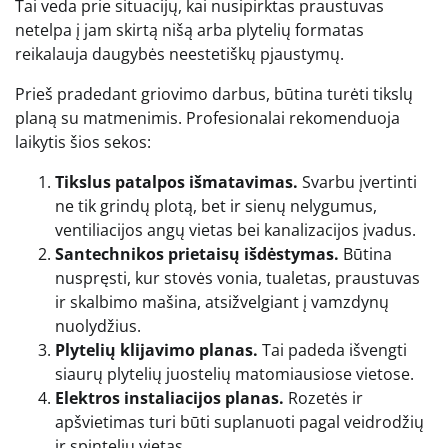
Tai veda prie situacijų, kai nusipirktas praustuvas
netelpa į jam skirtą nišą arba plytelių formatas
reikalauja daugybės neestetiškų pjaustymų.
Prieš pradedant griovimo darbus, būtina turėti tikslų
planą su matmenimis. Profesionalai rekomenduoja
laikytis šios sekos:
Tikslus patalpos išmatavimas.
Svarbu įvertinti
ne tik grindų plotą, bet ir sienų nelygumus,
ventiliacijos angų vietas bei kanalizacijos įvadus.
Santechnikos prietaisų išdėstymas.
Būtina
nuspręsti, kur stovės vonia, tualetas, praustuvas
ir skalbimo mašina, atsižvelgiant į vamzdynų
nuolydžius.
Plytelių klijavimo planas.
Tai padeda išvengti
siaurų plytelių juostelių matomiausiose vietose.
Elektros instaliacijos planas.
Rozetės ir
apšvietimas turi būti suplanuoti pagal veidrodžių
ir spintelių vietas.