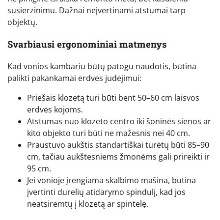
susierzinimu. Dažnai neįvertinami atstumai tarp
objektų.
Svarbiausi ergonominiai matmenys
Kad vonios kambariu būtų patogu naudotis, būtina
palikti pakankamai erdvės judėjimui:
Priešais klozetą turi būti bent 50–60 cm laisvos
erdvės kojoms.
Atstumas nuo klozeto centro iki šoninės sienos ar
kito objekto turi būti ne mažesnis nei 40 cm.
Praustuvo aukštis standartiškai turėtų būti 85–90
cm, tačiau aukštesniems žmonėms gali prireikti ir
95 cm.
Jei vonioje įrengiama skalbimo mašina, būtina
įvertinti durelių atidarymo spindulį, kad jos
neatsiremtų į klozetą ar spintelę.