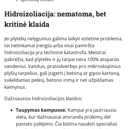
Hidroizoliacija: nematoma, bet
kritinė klaida
Jei plytelių nelygumus galima laikyti estetine problema,
tai netinkamai įrengta arba visai pamiršta
hidroizoliacija yra techninė katastrofa. Meistrai
pabrėžia, kad plytelės ir jų tarpai nėra 100% atsparūs
vandeniui. Vanduo, prasiskverbęs pro mikroskopinius
plyšių tarpelius, gali įsigerti į betoną ar gipso kartoną,
sukeldamas pelėsį, betono irimą ir net užpildamas
kaimynus.
Dažniausios hidroizoliacijos klaidos:
Taupymas kampuose.
Kampai yra jautriausia
vieta, kur dažniausiai atsiranda įtrūkimų dėl
pastato judėjimo. Čia būtina naudoti specialias