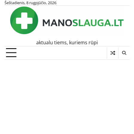
Skip
Šeštadienis, 8 rugpjūčio, 2026
to
content
aktualu tiems, kuriems rūpi