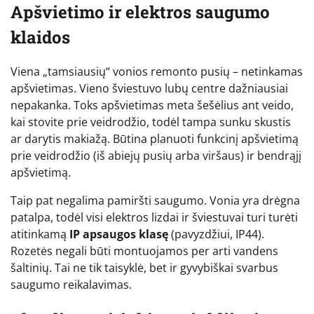
Apšvietimo ir elektros saugumo
klaidos
Viena „tamsiausių“ vonios remonto pusių – netinkamas
apšvietimas. Vieno šviestuvo lubų centre dažniausiai
nepakanka. Toks apšvietimas meta šešėlius ant veido,
kai stovite prie veidrodžio, todėl tampa sunku skustis
ar darytis makiažą. Būtina planuoti funkcinį apšvietimą
prie veidrodžio (iš abiejų pusių arba viršaus) ir bendrąjį
apšvietimą.
Taip pat negalima pamiršti saugumo. Vonia yra drėgna
patalpa, todėl visi elektros lizdai ir šviestuvai turi turėti
atitinkamą
IP apsaugos klasę
(pavyzdžiui, IP44).
Rozetės negali būti montuojamos per arti vandens
šaltinių. Tai ne tik taisyklė, bet ir gyvybiškai svarbus
saugumo reikalavimas.