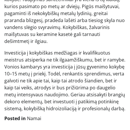
kurios pasimato po metų ar dviejų. Pigūs maišytuvai,
pagaminti iš nekokybiškų metalų lydinių, greitai
praranda blizgesį, pradeda lašėti arba tiesiog skyla nuo
vandens slėgio svyravimų. Kokybiškas, žalvarinis
maišytuvas su keramine kasetė gali tarnauti
dešimtmetį ir ilgiau.
Investicija į kokybiškas medžiagas ir kvalifikuotus
meistrus atsiperka ne tik ilgaamžiškumu, bet ir ramybe.
Vonios kambarys yra investicija į jūsų gyvenimo kokybę
10–15 metų į priekį. Todėl, renkantis sprendimus, verta
galvoti ne tik apie tai, kaip tai atrodo šiandien, bet ir
kaip tai veiks, atrodys ir bus prižiūrima po daugelio
metų intensyvaus naudojimo. Geriau atsisakyti brangių
dekoro elementų, bet investuoti į patikimą potinkinę
sistemą, kokybišką hidroizoliaciją ir profesionalų darbą.
Posted in
Namai