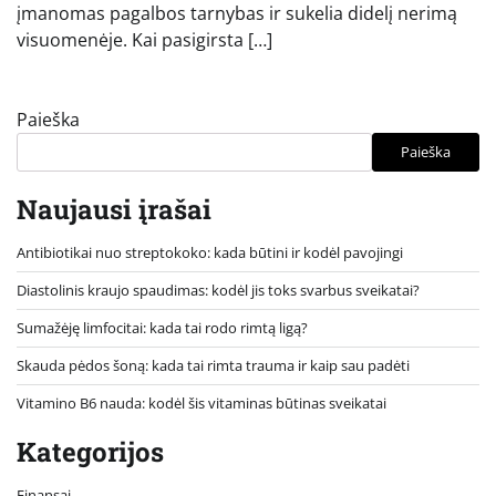
įmanomas pagalbos tarnybas ir sukelia didelį nerimą
visuomenėje. Kai pasigirsta […]
Paieška
Paieška
Naujausi įrašai
Antibiotikai nuo streptokoko: kada būtini ir kodėl pavojingi
Diastolinis kraujo spaudimas: kodėl jis toks svarbus sveikatai?
Sumažėję limfocitai: kada tai rodo rimtą ligą?
Skauda pėdos šoną: kada tai rimta trauma ir kaip sau padėti
Vitamino B6 nauda: kodėl šis vitaminas būtinas sveikatai
Kategorijos
Finansai