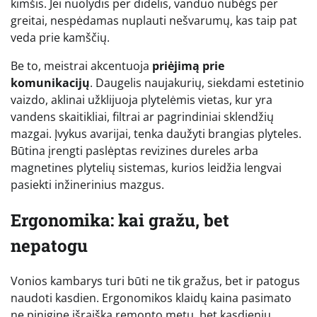
kimšis. Jei nuolydis per didelis, vanduo nubėgs per
greitai, nespėdamas nuplauti nešvarumų, kas taip pat
veda prie kamščių.
Be to, meistrai akcentuoja
priėjimą prie
komunikacijų
. Daugelis naujakurių, siekdami estetinio
vaizdo, aklinai užklijuoja plytelėmis vietas, kur yra
vandens skaitikliai, filtrai ar pagrindiniai sklendžių
mazgai. Įvykus avarijai, tenka daužyti brangias plyteles.
Būtina įrengti paslėptas revizines dureles arba
magnetines plytelių sistemas, kurios leidžia lengvai
pasiekti inžinerinius mazgus.
Ergonomika: kai gražu, bet
nepatogu
Vonios kambarys turi būti ne tik gražus, bet ir patogus
naudoti kasdien. Ergonomikos klaidų kaina pasimato
ne pinigine išraiška remonto metu, bet kasdieniu