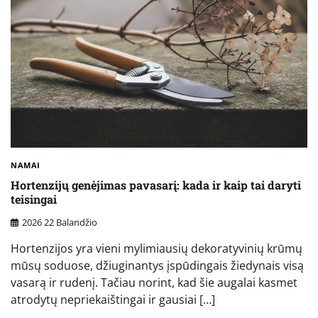
NAMAI
Hortenzijų genėjimas pavasarį: kada ir kaip tai daryti
teisingai
2026 22 Balandžio
Hortenzijos yra vieni mylimiausių dekoratyvinių krūmų
mūsų soduose, džiuginantys įspūdingais žiedynais visą
vasarą ir rudenį. Tačiau norint, kad šie augalai kasmet
atrodytų nepriekaištingai ir gausiai […]