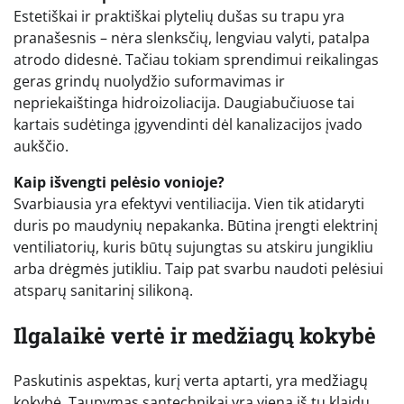
Estetiškai ir praktiškai plytelių dušas su trapu yra
pranašesnis – nėra slenksčių, lengviau valyti, patalpa
atrodo didesnė. Tačiau tokiam sprendimui reikalingas
geras grindų nuolydžio suformavimas ir
nepriekaištinga hidroizoliacija. Daugiabučiuose tai
kartais sudėtinga įgyvendinti dėl kanalizacijos įvado
aukščio.
Kaip išvengti pelėsio vonioje?
Svarbiausia yra efektyvi ventiliacija. Vien tik atidaryti
duris po maudynių nepakanka. Būtina įrengti elektrinį
ventiliatorių, kuris būtų sujungtas su atskiru jungikliu
arba drėgmės jutikliu. Taip pat svarbu naudoti pelėsiui
atsparų sanitarinį silikoną.
Ilgalaikė vertė ir medžiagų kokybė
Paskutinis aspektas, kurį verta aptarti, yra medžiagų
kokybė. Taupymas santechnikai yra viena iš tų klaidų,