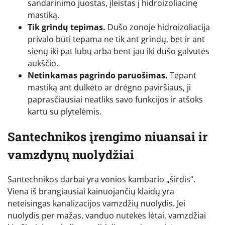
sandarinimo juostas, įleistas į hidroizoliacinę
mastiką.
Tik grindų tepimas.
Dušo zonoje hidroizoliacija
privalo būti tepama ne tik ant grindų, bet ir ant
sienų iki pat lubų arba bent jau iki dušo galvutės
aukščio.
Netinkamas pagrindo paruošimas.
Tepant
mastiką ant dulkėto ar drėgno paviršiaus, ji
paprasčiausiai neatliks savo funkcijos ir atšoks
kartu su plytelėmis.
Santechnikos įrengimo niuansai ir
vamzdynų nuolydžiai
Santechnikos darbai yra vonios kambario „širdis“.
Viena iš brangiausiai kainuojančių klaidų yra
neteisingas kanalizacijos vamzdžių nuolydis. Jei
nuolydis per mažas, vanduo nutekės lėtai, vamzdžiai