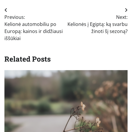
Navigacija
Previous:
Next:
tarp
Kelionė automobiliu po
Kelionės į Egiptą: ką svarbu
įrašų
Europą: kainos ir didžiausi
žinoti šį sezoną?
iššūkiai
Related Posts