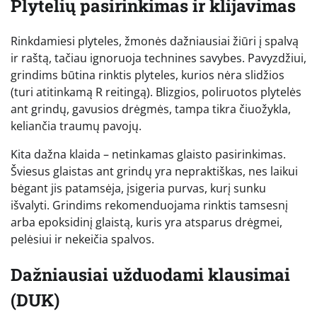
Plytelių pasirinkimas ir klijavimas
Rinkdamiesi plyteles, žmonės dažniausiai žiūri į spalvą
ir raštą, tačiau ignoruoja technines savybes. Pavyzdžiui,
grindims būtina rinktis plyteles, kurios nėra slidžios
(turi atitinkamą R reitingą). Blizgios, poliruotos plytelės
ant grindų, gavusios drėgmės, tampa tikra čiuožykla,
keliančia traumų pavojų.
Kita dažna klaida – netinkamas glaisto pasirinkimas.
Šviesus glaistas ant grindų yra nepraktiškas, nes laikui
bėgant jis patamsėja, įsigeria purvas, kurį sunku
išvalyti. Grindims rekomenduojama rinktis tamsesnį
arba epoksidinį glaistą, kuris yra atsparus drėgmei,
pelėsiui ir nekeičia spalvos.
Dažniausiai užduodami klausimai
(DUK)