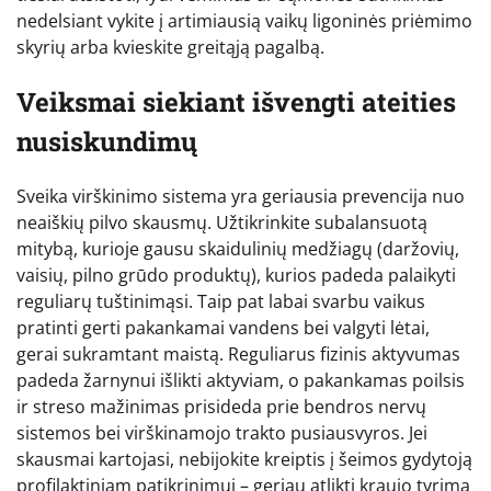
nedelsiant vykite į artimiausią vaikų ligoninės priėmimo
skyrių arba kvieskite greitąją pagalbą.
Veiksmai siekiant išvengti ateities
nusiskundimų
Sveika virškinimo sistema yra geriausia prevencija nuo
neaiškių pilvo skausmų. Užtikrinkite subalansuotą
mitybą, kurioje gausu skaidulinių medžiagų (daržovių,
vaisių, pilno grūdo produktų), kurios padeda palaikyti
reguliarų tuštinimąsi. Taip pat labai svarbu vaikus
pratinti gerti pakankamai vandens bei valgyti lėtai,
gerai sukramtant maistą. Reguliarus fizinis aktyvumas
padeda žarnynui išlikti aktyviam, o pakankamas poilsis
ir streso mažinimas prisideda prie bendros nervų
sistemos bei virškinamojo trakto pusiausvyros. Jei
skausmai kartojasi, nebijokite kreiptis į šeimos gydytoją
profilaktiniam patikrinimui – geriau atlikti kraujo tyrimą