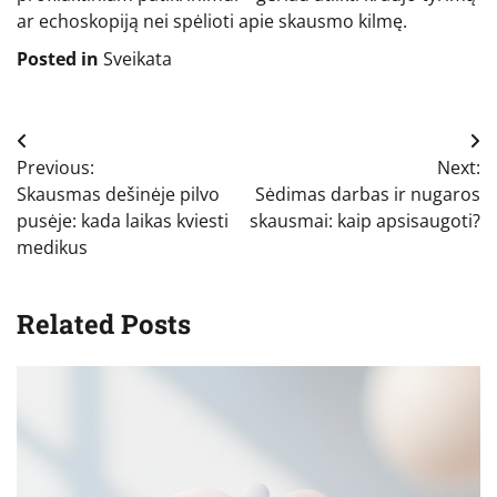
ar echoskopiją nei spėlioti apie skausmo kilmę.
Posted in
Sveikata
Navigacija
Previous:
Next:
tarp
Skausmas dešinėje pilvo
Sėdimas darbas ir nugaros
įrašų
pusėje: kada laikas kviesti
skausmai: kaip apsisaugoti?
medikus
Related Posts