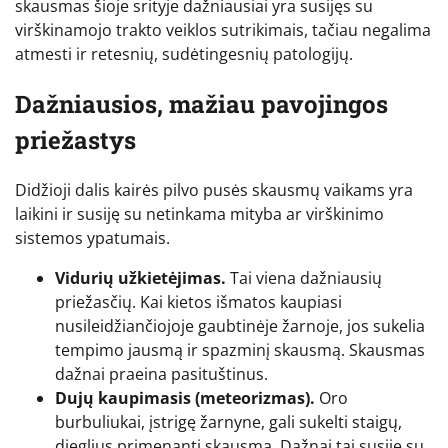
skausmas šioje srityje dažniausiai yra susijęs su
virškinamojo trakto veiklos sutrikimais, tačiau negalima
atmesti ir retesnių, sudėtingesnių patologijų.
Dažniausios, mažiau pavojingos
priežastys
Didžioji dalis kairės pilvo pusės skausmų vaikams yra
laikini ir susiję su netinkama mityba ar virškinimo
sistemos ypatumais.
Vidurių užkietėjimas.
Tai viena dažniausių
priežasčių. Kai kietos išmatos kaupiasi
nusileidžiančiojoje gaubtinėje žarnoje, jos sukelia
tempimo jausmą ir spazminį skausmą. Skausmas
dažnai praeina pasituštinus.
Dujų kaupimasis (meteorizmas).
Oro
burbuliukai, įstrigę žarnyne, gali sukelti staigų,
dieglius primenantį skausmą. Dažnai tai susiję su