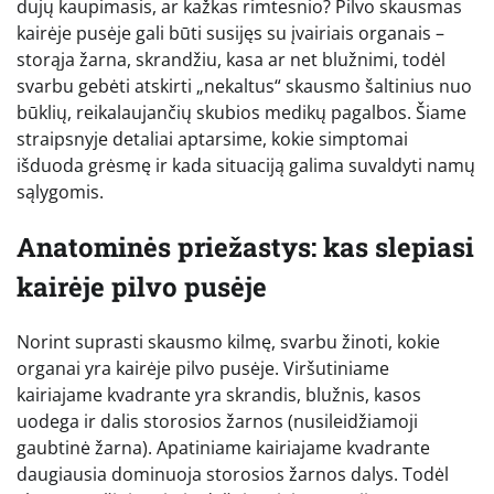
dujų kaupimasis, ar kažkas rimtesnio? Pilvo skausmas
kairėje pusėje gali būti susijęs su įvairiais organais –
storąja žarna, skrandžiu, kasa ar net blužnimi, todėl
svarbu gebėti atskirti „nekaltus“ skausmo šaltinius nuo
būklių, reikalaujančių skubios medikų pagalbos. Šiame
straipsnyje detaliai aptarsime, kokie simptomai
išduoda grėsmę ir kada situaciją galima suvaldyti namų
sąlygomis.
Anatominės priežastys: kas slepiasi
kairėje pilvo pusėje
Norint suprasti skausmo kilmę, svarbu žinoti, kokie
organai yra kairėje pilvo pusėje. Viršutiniame
kairiajame kvadrante yra skrandis, blužnis, kasos
uodega ir dalis storosios žarnos (nusileidžiamoji
gaubtinė žarna). Apatiniame kairiajame kvadrante
daugiausia dominuoja storosios žarnos dalys. Todėl