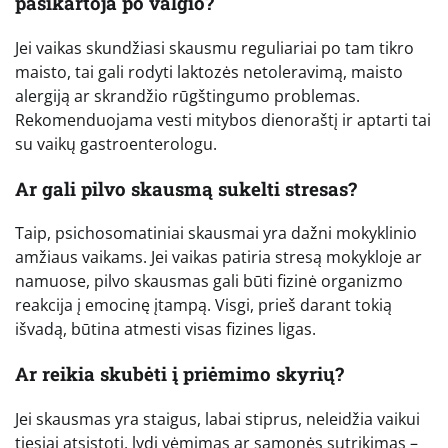
pasikartoja po valgio?
Jei vaikas skundžiasi skausmu reguliariai po tam tikro
maisto, tai gali rodyti laktozės netoleravimą, maisto
alergiją ar skrandžio rūgštingumo problemas.
Rekomenduojama vesti mitybos dienoraštį ir aptarti tai
su vaikų gastroenterologu.
Ar gali pilvo skausmą sukelti stresas?
Taip, psichosomatiniai skausmai yra dažni mokyklinio
amžiaus vaikams. Jei vaikas patiria stresą mokykloje ar
namuose, pilvo skausmas gali būti fizinė organizmo
reakcija į emocinę įtampą. Visgi, prieš darant tokią
išvadą, būtina atmesti visas fizines ligas.
Ar reikia skubėti į priėmimo skyrių?
Jei skausmas yra staigus, labai stiprus, neleidžia vaikui
tiesiai atsistoti, lydi vėmimas ar sąmonės sutrikimas –