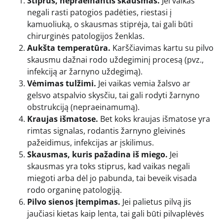
Stiprus, nepraeinantis skausmas.
Jei vaikas
negali rasti patogios padėties, riestasi į
kamuoliuką, o skausmas stiprėja, tai gali būti
chirurginės patologijos ženklas.
Aukšta temperatūra.
Karščiavimas kartu su pilvo
skausmu dažnai rodo uždegiminį procesą (pvz.,
infekciją ar žarnyno uždegimą).
Vėmimas tulžimi.
Jei vaikas vemia žalsvo ar
gelsvo atspalvio skysčiu, tai gali rodyti žarnyno
obstrukciją (nepraeinamumą).
Kraujas išmatose.
Bet koks kraujas išmatose yra
rimtas signalas, rodantis žarnyno gleivinės
pažeidimus, infekcijas ar įskilimus.
Skausmas, kuris pažadina iš miego.
Jei
skausmas yra toks stiprus, kad vaikas negali
miegoti arba dėl jo pabunda, tai beveik visada
rodo organinę patologiją.
Pilvo sienos įtempimas.
Jei palietus pilvą jis
jaučiasi kietas kaip lenta, tai gali būti pilvaplėvės