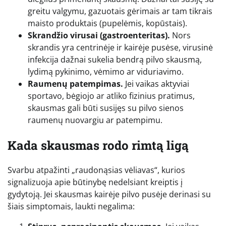
greitu valgymu, gazuotais gėrimais ar tam tikrais
maisto produktais (pupelėmis, kopūstais).
Skrandžio virusai (gastroenteritas).
Nors
skrandis yra centrinėje ir kairėje pusėse, virusinė
infekcija dažnai sukelia bendrą pilvo skausmą,
lydimą pykinimo, vėmimo ar viduriavimo.
Raumenų patempimas.
Jei vaikas aktyviai
sportavo, bėgiojo ar atliko fizinius pratimus,
skausmas gali būti susijęs su pilvo sienos
raumenų nuovargiu ar patempimu.
Kada skausmas rodo rimtą ligą
Svarbu atpažinti „raudonąsias vėliavas“, kurios
signalizuoja apie būtinybę nedelsiant kreiptis į
gydytoją. Jei skausmas kairėje pilvo pusėje derinasi su
šiais simptomais, laukti negalima: