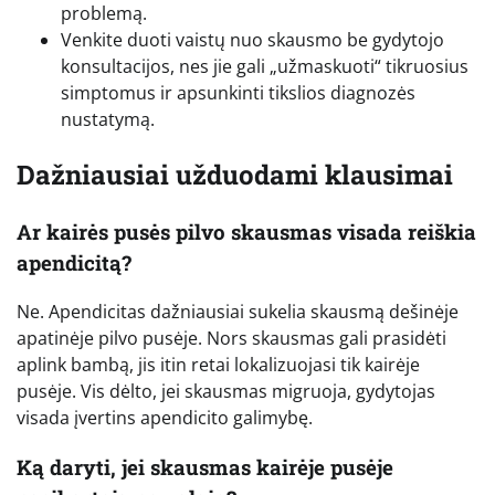
problemą.
Venkite duoti vaistų nuo skausmo be gydytojo
konsultacijos, nes jie gali „užmaskuoti“ tikruosius
simptomus ir apsunkinti tikslios diagnozės
nustatymą.
Dažniausiai užduodami klausimai
Ar kairės pusės pilvo skausmas visada reiškia
apendicitą?
Ne. Apendicitas dažniausiai sukelia skausmą dešinėje
apatinėje pilvo pusėje. Nors skausmas gali prasidėti
aplink bambą, jis itin retai lokalizuojasi tik kairėje
pusėje. Vis dėlto, jei skausmas migruoja, gydytojas
visada įvertins apendicito galimybę.
Ką daryti, jei skausmas kairėje pusėje