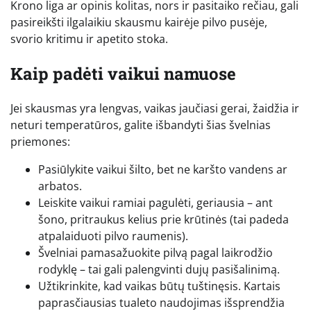
Krono liga ar opinis kolitas, nors ir pasitaiko rečiau, gali
pasireikšti ilgalaikiu skausmu kairėje pilvo pusėje,
svorio kritimu ir apetito stoka.
Kaip padėti vaikui namuose
Jei skausmas yra lengvas, vaikas jaučiasi gerai, žaidžia ir
neturi temperatūros, galite išbandyti šias švelnias
priemones:
Pasiūlykite vaikui šilto, bet ne karšto vandens ar
arbatos.
Leiskite vaikui ramiai pagulėti, geriausia – ant
šono, pritraukus kelius prie krūtinės (tai padeda
atpalaiduoti pilvo raumenis).
Švelniai pamasažuokite pilvą pagal laikrodžio
rodyklę – tai gali palengvinti dujų pasišalinimą.
Užtikrinkite, kad vaikas būtų tuštinęsis. Kartais
paprasčiausias tualeto naudojimas išsprendžia