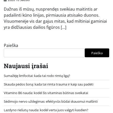
Dažnas iš mūsų, nusprendęs sveikiau maitintis ar
padailinti kūno linijas, pirmiausia atsisako duonos.
Visuomenėje vis dar gajus mitas, kad miltiniai gaminiai
yra didžiausias dailios figūros […]
Paieška
Paieška
Naujausi įrašai
Sumažėję limfocitai: kada tai rodo rimtą ligą?
Skauda pėdos šoną: kada tai rimta trauma ir kaip sau padėti
Vitamino B6 nauda: kodėl šis vitaminas būtinas sveikatai
Sėdimojo nervo uždegimas: efektyvūs būdai skausmui malšinti
Lazdyno riešutų nauda: kodėl verta juos valgyti kasdien?