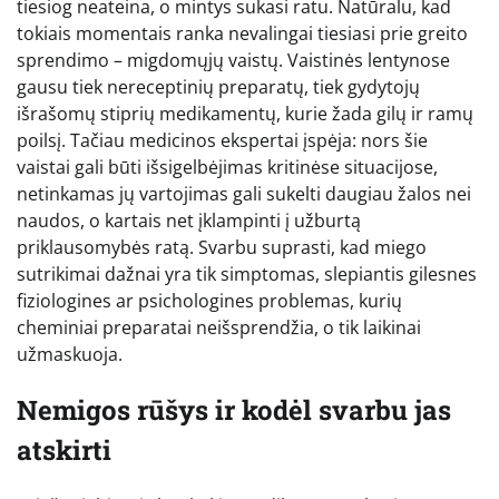
tiesiog neateina, o mintys sukasi ratu. Natūralu, kad
tokiais momentais ranka nevalingai tiesiasi prie greito
sprendimo – migdomųjų vaistų. Vaistinės lentynose
gausu tiek nereceptinių preparatų, tiek gydytojų
išrašomų stiprių medikamentų, kurie žada gilų ir ramų
poilsį. Tačiau medicinos ekspertai įspėja: nors šie
vaistai gali būti išsigelbėjimas kritinėse situacijose,
netinkamas jų vartojimas gali sukelti daugiau žalos nei
naudos, o kartais net įklampinti į užburtą
priklausomybės ratą. Svarbu suprasti, kad miego
sutrikimai dažnai yra tik simptomas, slepiantis gilesnes
fiziologines ar psichologines problemas, kurių
cheminiai preparatai neišsprendžia, o tik laikinai
užmaskuoja.
Nemigos rūšys ir kodėl svarbu jas
atskirti