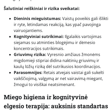
Šalutiniai reiškiniai ir rizika sveikatai:
Dieninis mieguistumas:
Vaistų poveikis gali išlikti
ir ryte, lėtindamas reakciją, kas ypač pavojinga
vairuojantiems.
Kognityviniai sutrikimai:
Ilgalaikis vartojimas
siejamas su atminties blogėjimu ir dėmesio
koncentracijos sutrikimais.
Griuvimų rizika:
Vyresnio amžiaus žmonėms
migdomieji stipriai didina naktinių griuvimų ir
kaulų lūžių riziką dėl sutrikusios koordinacijos.
Parasomnijos:
Retais atvejais vaistai gali sukelti
vaikščiojimą, valgymą ar net vairavimą miegant,
žmogui to visiškai neatsimenant.
Miego higiena ir kognityvinė
elgesio terapija: auksinis standartas