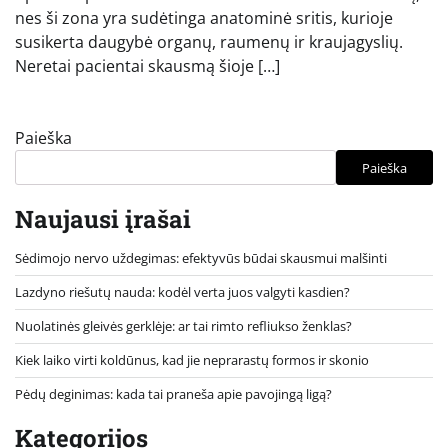
nes ši zona yra sudėtinga anatominė sritis, kurioje
susikerta daugybė organų, raumenų ir kraujagyslių.
Neretai pacientai skausmą šioje […]
Paieška
Paieška
Naujausi įrašai
Sėdimojo nervo uždegimas: efektyvūs būdai skausmui malšinti
Lazdyno riešutų nauda: kodėl verta juos valgyti kasdien?
Nuolatinės gleivės gerklėje: ar tai rimto refliukso ženklas?
Kiek laiko virti koldūnus, kad jie neprarastų formos ir skonio
Pėdų deginimas: kada tai praneša apie pavojingą ligą?
Kategorijos