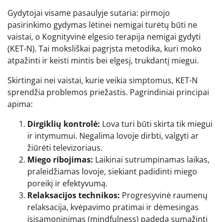
Gydytojai visame pasaulyje sutaria: pirmojo
pasirinkimo gydymas lėtinei nemigai turėtų būti ne
vaistai, o Kognityvinė elgesio terapija nemigai gydyti
(KET-N). Tai moksliškai pagrįsta metodika, kuri moko
atpažinti ir keisti mintis bei elgesį, trukdantį miegui.
Skirtingai nei vaistai, kurie veikia simptomus, KET-N
sprendžia problemos priežastis. Pagrindiniai principai
apima:
Dirgiklių kontrolė:
Lova turi būti skirta tik miegui
ir intymumui. Negalima lovoje dirbti, valgyti ar
žiūrėti televizoriaus.
Miego ribojimas:
Laikinai sutrumpinamas laikas,
praleidžiamas lovoje, siekiant padidinti miego
poreikį ir efektyvumą.
Relaksacijos technikos:
Progresyvinė raumenų
relaksacija, kvėpavimo pratimai ir dėmesingas
įsisąmoninimas (mindfulness) padeda sumažinti