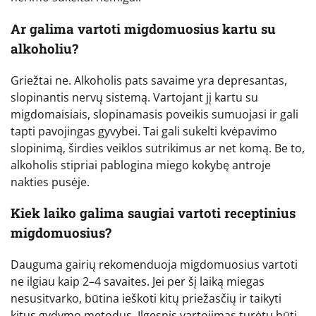
Ar galima vartoti migdomuosius kartu su
alkoholiu?
Griežtai ne. Alkoholis pats savaime yra depresantas,
slopinantis nervų sistemą. Vartojant jį kartu su
migdomaisiais, slopinamasis poveikis sumuojasi ir gali
tapti pavojingas gyvybei. Tai gali sukelti kvėpavimo
slopinimą, širdies veiklos sutrikimus ar net komą. Be to,
alkoholis stipriai pablogina miego kokybę antroje
nakties pusėje.
Kiek laiko galima saugiai vartoti receptinius
migdomuosius?
Dauguma gairių rekomenduoja migdomuosius vartoti
ne ilgiau kaip 2–4 savaites. Jei per šį laiką miegas
nesusitvarko, būtina ieškoti kitų priežasčių ir taikyti
kitus gydymo metodus. Ilgesnis vartojimas turėtų būti