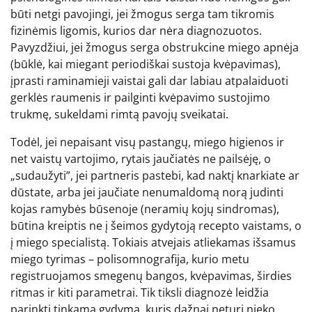
būti netgi pavojingi, jei žmogus serga tam tikromis
fizinėmis ligomis, kurios dar nėra diagnozuotos.
Pavyzdžiui, jei žmogus serga obstrukcine miego apnėja
(būklė, kai miegant periodiškai sustoja kvėpavimas),
įprasti raminamieji vaistai gali dar labiau atpalaiduoti
gerklės raumenis ir pailginti kvėpavimo sustojimo
trukmę, sukeldami rimtą pavojų sveikatai.
Todėl, jei nepaisant visų pastangų, miego higienos ir
net vaistų vartojimo, rytais jaučiatės ne pailsėję, o
„sudaužyti”, jei partneris pastebi, kad naktį knarkiate ar
dūstate, arba jei jaučiate nenumaldomą norą judinti
kojas ramybės būsenoje (neramių kojų sindromas),
būtina kreiptis ne į šeimos gydytoją recepto vaistams, o
į miego specialistą. Tokiais atvejais atliekamas išsamus
miego tyrimas – polisomnografija, kurio metu
registruojamos smegenų bangos, kvėpavimas, širdies
ritmas ir kiti parametrai. Tik tiksli diagnozė leidžia
parinkti tinkamą gydymą, kuris dažnai neturi nieko