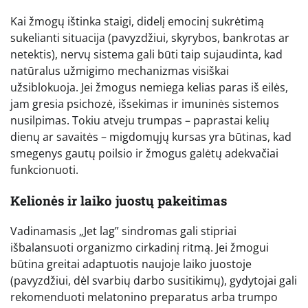
Kai žmogų ištinka staigi, didelį emocinį sukrėtimą
sukelianti situacija (pavyzdžiui, skyrybos, bankrotas ar
netektis), nervų sistema gali būti taip sujaudinta, kad
natūralus užmigimo mechanizmas visiškai
užsiblokuoja. Jei žmogus nemiega kelias paras iš eilės,
jam gresia psichozė, išsekimas ir imuninės sistemos
nusilpimas. Tokiu atveju trumpas – paprastai kelių
dienų ar savaitės – migdomųjų kursas yra būtinas, kad
smegenys gautų poilsio ir žmogus galėtų adekvačiai
funkcionuoti.
Kelionės ir laiko juostų pakeitimas
Vadinamasis „Jet lag” sindromas gali stipriai
išbalansuoti organizmo cirkadinį ritmą. Jei žmogui
būtina greitai adaptuotis naujoje laiko juostoje
(pavyzdžiui, dėl svarbių darbo susitikimų), gydytojai gali
rekomenduoti melatonino preparatus arba trumpo