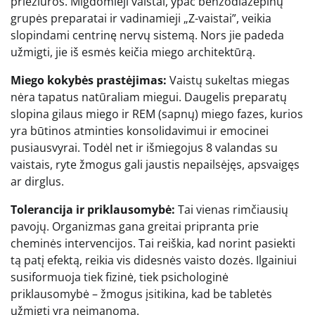
priežiūros. Migdomieji vaistai, ypač benzodiazepinų
grupės preparatai ir vadinamieji „Z-vaistai”, veikia
slopindami centrinę nervų sistemą. Nors jie padeda
užmigti, jie iš esmės keičia miego architektūrą.
Miego kokybės prastėjimas:
Vaistų sukeltas miegas
nėra tapatus natūraliam miegui. Daugelis preparatų
slopina gilaus miego ir REM (sapnų) miego fazes, kurios
yra būtinos atminties konsolidavimui ir emocinei
pusiausvyrai. Todėl net ir išmiegojus 8 valandas su
vaistais, ryte žmogus gali jaustis nepailsėjęs, apsvaigęs
ar dirglus.
Tolerancija ir priklausomybė:
Tai vienas rimčiausių
pavojų. Organizmas gana greitai pripranta prie
cheminės intervencijos. Tai reiškia, kad norint pasiekti
tą patį efektą, reikia vis didesnės vaisto dozės. Ilgainiui
susiformuoja tiek fizinė, tiek psichologinė
priklausomybė – žmogus įsitikina, kad be tabletės
užmigti yra neįmanoma.