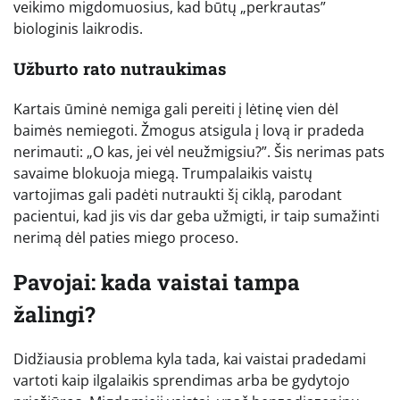
veikimo migdomuosius, kad būtų „perkrautas”
biologinis laikrodis.
Užburto rato nutraukimas
Kartais ūminė nemiga gali pereiti į lėtinę vien dėl
baimės nemiegoti. Žmogus atsigula į lovą ir pradeda
nerimauti: „O kas, jei vėl neužmigsiu?”. Šis nerimas pats
savaime blokuoja miegą. Trumpalaikis vaistų
vartojimas gali padėti nutraukti šį ciklą, parodant
pacientui, kad jis vis dar geba užmigti, ir taip sumažinti
nerimą dėl paties miego proceso.
Pavojai: kada vaistai tampa
žalingi?
Didžiausia problema kyla tada, kai vaistai pradedami
vartoti kaip ilgalaikis sprendimas arba be gydytojo