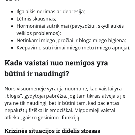
Ilgalaikis nerimas ar depresija;
Lėtinis skausmas;
Hormoniniai sutrikimai (pavyzdžiui, skydliaukės
veiklos problemos);
Netinkami miego įpročiai ir bloga miego higiena;
Kvėpavimo sutrikimai miego metu (miego apnėja).
Kada vaistai nuo nemigos yra
būtini ir naudingi?
Nors visuomenėje vyrauja nuomonė, kad vaistai yra
„blogis”, gydytojai pabrėžia, jog tam tikrais atvejais jie
yra ne tik naudingi, bet ir būtini tam, kad pacientas
nepalūžtų fiziškai ir emociškai. Migdomieji vaistai
atlieka „gaisro gesinimo” funkciją.
Krizinės situacijos ir didelis stresas