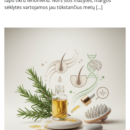
tapo tikru fenomenu. Nors šios mažytės, margos
sėklytės vartojamos jau tūkstančius metų […]