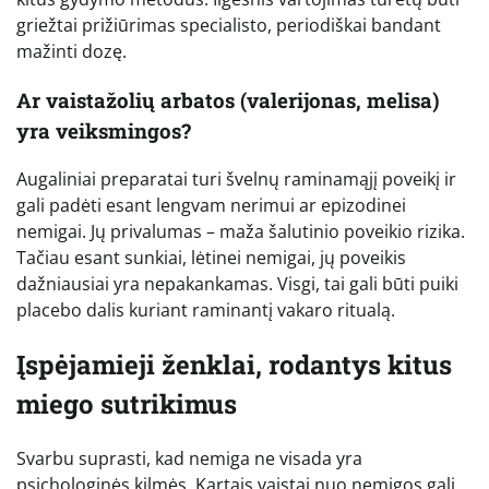
griežtai prižiūrimas specialisto, periodiškai bandant
mažinti dozę.
Ar vaistažolių arbatos (valerijonas, melisa)
yra veiksmingos?
Augaliniai preparatai turi švelnų raminamąjį poveikį ir
gali padėti esant lengvam nerimui ar epizodinei
nemigai. Jų privalumas – maža šalutinio poveikio rizika.
Tačiau esant sunkiai, lėtinei nemigai, jų poveikis
dažniausiai yra nepakankamas. Visgi, tai gali būti puiki
placebo dalis kuriant raminantį vakaro ritualą.
Įspėjamieji ženklai, rodantys kitus
miego sutrikimus
Svarbu suprasti, kad nemiga ne visada yra
psichologinės kilmės. Kartais vaistai nuo nemigos gali