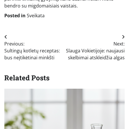
bendro su migdomaisiais vaistais.
Posted in
Sveikata
Navigacija
Previous:
Next:
tarp
Sultingų kotletų receptas:
Slauga Vokietijoje: naujausi
įrašų
bus neįtikėtinai minkšti
skelbimai atskleidžia algas
Related Posts