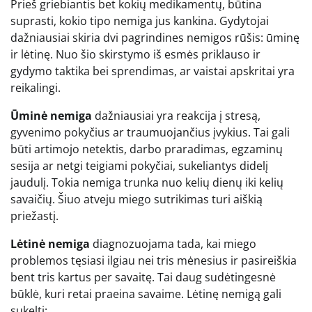
Prieš griebiantis bet kokių medikamentų, būtina
suprasti, kokio tipo nemiga jus kankina. Gydytojai
dažniausiai skiria dvi pagrindines nemigos rūšis: ūminę
ir lėtinę. Nuo šio skirstymo iš esmės priklauso ir
gydymo taktika bei sprendimas, ar vaistai apskritai yra
reikalingi.
Ūminė nemiga
dažniausiai yra reakcija į stresą,
gyvenimo pokyčius ar traumuojančius įvykius. Tai gali
būti artimojo netektis, darbo praradimas, egzaminų
sesija ar netgi teigiami pokyčiai, sukeliantys didelį
jaudulį. Tokia nemiga trunka nuo kelių dienų iki kelių
savaičių. Šiuo atveju miego sutrikimas turi aiškią
priežastį.
Lėtinė nemiga
diagnozuojama tada, kai miego
problemos tęsiasi ilgiau nei tris mėnesius ir pasireiškia
bent tris kartus per savaitę. Tai daug sudėtingesnė
būklė, kuri retai praeina savaime. Lėtinę nemigą gali
sukelti: