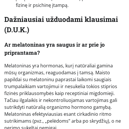
fizinę ir psichinę įtampą.
Dažniausiai užduodami klausimai
(D.U.K.)
Ar melatoninas yra saugus ir ar prie jo
priprantama?
Melatoninas yra hormonas, kurį natūraliai gamina
mūsų organizmas, reaguodamas į tamsą. Maisto
papildai su melatoninu paprastai laikomi saugiais
trumpalaikiam vartojimui ir nesukelia tokios stiprios
fizinės priklausomybės kaip receptiniai migdomieji.
Tačiau ilgalaikis ir nekontroliuojamas vartojimas gali
sutrikdyti natūralią organizmo hormono gamybą.
Melatoninas efektyviausias esant cirkadinio ritmo
sutrikimams (pvz., „pelėdoms” arba po skrydžių), o ne
nerimo sukeltai nemigai.