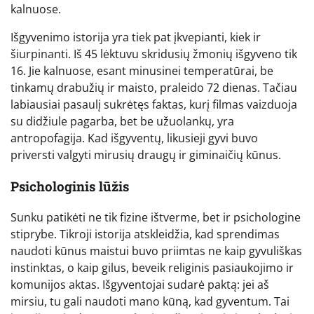
kalnuose.
Išgyvenimo istorija yra tiek pat įkvepianti, kiek ir
šiurpinanti. Iš 45 lėktuvu skridusių žmonių išgyveno tik
16. Jie kalnuose, esant minusinei temperatūrai, be
tinkamų drabužių ir maisto, praleido 72 dienas. Tačiau
labiausiai pasaulį sukrėtęs faktas, kurį filmas vaizduoja
su didžiule pagarba, bet be užuolankų, yra
antropofagija. Kad išgyventų, likusieji gyvi buvo
priversti valgyti mirusių draugų ir giminaičių kūnus.
Psichologinis lūžis
Sunku patikėti ne tik fizine ištverme, bet ir psichologine
stiprybe. Tikroji istorija atskleidžia, kad sprendimas
naudoti kūnus maistui buvo priimtas ne kaip gyvuliškas
instinktas, o kaip gilus, beveik religinis pasiaukojimo ir
komunijos aktas. Išgyventojai sudarė paktą: jei aš
mirsiu, tu gali naudoti mano kūną, kad gyventum. Tai