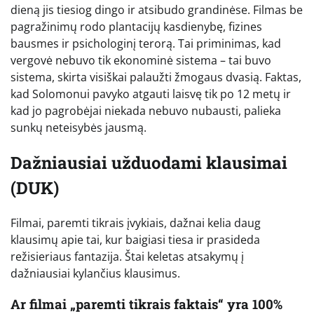
dieną jis tiesiog dingo ir atsibudo grandinėse. Filmas be
pagražinimų rodo plantacijų kasdienybę, fizines
bausmes ir psichologinį terorą. Tai priminimas, kad
vergovė nebuvo tik ekonominė sistema – tai buvo
sistema, skirta visiškai palaužti žmogaus dvasią. Faktas,
kad Solomonui pavyko atgauti laisvę tik po 12 metų ir
kad jo pagrobėjai niekada nebuvo nubausti, palieka
sunkų neteisybės jausmą.
Dažniausiai užduodami klausimai
(DUK)
Filmai, paremti tikrais įvykiais, dažnai kelia daug
klausimų apie tai, kur baigiasi tiesa ir prasideda
režisieriaus fantazija. Štai keletas atsakymų į
dažniausiai kylančius klausimus.
Ar filmai „paremti tikrais faktais“ yra 100%