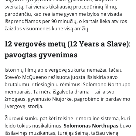
sveikatą. Tai vienas tiksliausių procedūrinių filmų,
parodančių, kad realiame gyvenime bylos ne visada
išsprendžiamos per 90 minučių, o kartais lieka atviros
žaizdos visuomenės kūne visą amžių.
12 vergovės metų (12 Years a Slave):
pavogtas gyvenimas
Istorinių filmų apie vergovę sukurta nemažai, tačiau
Steve’o McQueeno režisuota juosta išsiskiria savo
brutalumu ir tiesioginiu rėmimusi Solomono Northupo
memuarais. Tai nėra išgalvota drama – tai laisvo
žmogaus, gyvenusio Niujorke, pagrobimo ir pardavimo
į vergovę istorija.
Žiūrovui sunku patikėti teisine ir moraline sistema, kuri
leido tokius nusikaltimus.
Solomonas Northupas
buvo
išsilavinęs muzikantas, turėjęs šeimą, tačiau vieną