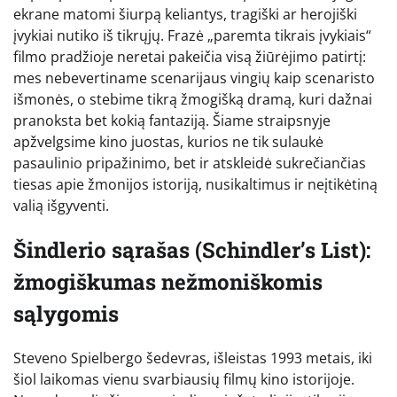
ekrane matomi šiurpą keliantys, tragiški ar herojiški
įvykiai nutiko iš tikrųjų. Frazė „paremta tikrais įvykiais“
filmo pradžioje neretai pakeičia visą žiūrėjimo patirtį:
mes nebevertiname scenarijaus vingių kaip scenaristo
išmonės, o stebime tikrą žmogišką dramą, kuri dažnai
pranoksta bet kokią fantaziją. Šiame straipsnyje
apžvelgsime kino juostas, kurios ne tik sulaukė
pasaulinio pripažinimo, bet ir atskleidė sukrečiančias
tiesas apie žmonijos istoriją, nusikaltimus ir neįtikėtiną
valią išgyventi.
Šindlerio sąrašas (Schindler’s List):
žmogiškumas nežmoniškomis
sąlygomis
Steveno Spielbergo šedevras, išleistas 1993 metais, iki
šiol laikomas vienu svarbiausių filmų kino istorijoje.