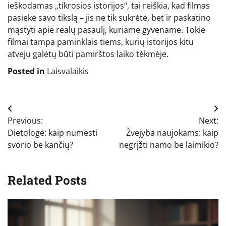
ieškodamas „tikrosios istorijos“, tai reiškia, kad filmas
pasiekė savo tikslą – jis ne tik sukrėtė, bet ir paskatino
mąstyti apie realų pasaulį, kuriame gyvename. Tokie
filmai tampa paminklais tiems, kurių istorijos kitu
atveju galėtų būti pamirštos laiko tėkmėje.
Posted in
Laisvalaikis
Navigacija
Previous:
Next:
tarp
Dietologė: kaip numesti
Žvejyba naujokams: kaip
įrašų
svorio be kančių?
negrįžti namo be laimikio?
Related Posts