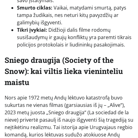
savo įstatymais.
Smurto ciklas:
Vaikai, matydami smurtą, patys
tampa žudikais, nes neturi kitų pavyzdžių ar
galimybių išgyventi.
Tikri įvykiai:
Didžioji dalis filme rodomų
susišaudymų ir gaujų konfliktų yra paremti tikrais
policijos protokolais ir liudininkų pasakojimais.
Sniego draugija (Society of the
Snow): kai viltis lieka vieninteliu
maistu
Nors apie 1972 metų Andų lėktuvo katastrofą buvo
sukurtas ne vienas filmas (garsiausias iš jų – „Alive“),
2023 metų juosta „Sniego draugija“ (La sociedad de la
nieve) privertė pasaulį iš naujo išgyventi šią tragediją su
neįtikėtinu realizmu. Tai istorija apie Urugvajaus regbio
komandą, kurios lėktuvas sudužo atokiuose Andų