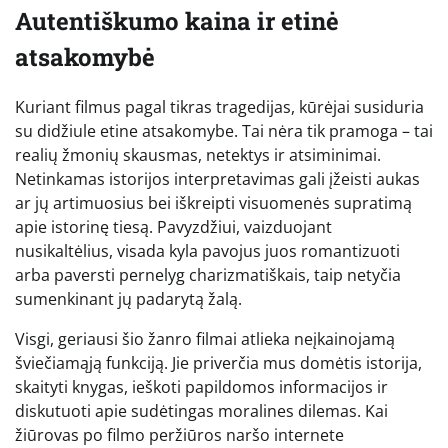
Autentiškumo kaina ir etinė
atsakomybė
Kuriant filmus pagal tikras tragedijas, kūrėjai susiduria
su didžiule etine atsakomybe. Tai nėra tik pramoga – tai
realių žmonių skausmas, netektys ir atsiminimai.
Netinkamas istorijos interpretavimas gali įžeisti aukas
ar jų artimuosius bei iškreipti visuomenės supratimą
apie istorinę tiesą. Pavyzdžiui, vaizduojant
nusikaltėlius, visada kyla pavojus juos romantizuoti
arba paversti pernelyg charizmatiškais, taip netyčia
sumenkinant jų padarytą žalą.
Visgi, geriausi šio žanro filmai atlieka neįkainojamą
šviečiamąją funkciją. Jie priverčia mus domėtis istorija,
skaityti knygas, ieškoti papildomos informacijos ir
diskutuoti apie sudėtingas moralines dilemas. Kai
žiūrovas po filmo peržiūros naršo internete