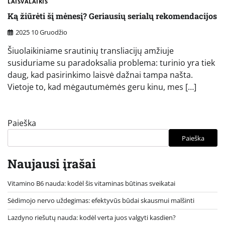
LAISVALAIKIS
Ką žiūrėti šį mėnesį? Geriausių serialų rekomendacijos
2025 10 Gruodžio
Šiuolaikiniame srautinių transliacijų amžiuje
susiduriame su paradoksalia problema: turinio yra tiek
daug, kad pasirinkimo laisvė dažnai tampa našta.
Vietoje to, kad mėgautumėmės geru kinu, mes […]
Paieška
Paieška
Naujausi įrašai
Vitamino B6 nauda: kodėl šis vitaminas būtinas sveikatai
Sėdimojo nervo uždegimas: efektyvūs būdai skausmui malšinti
Lazdyno riešutų nauda: kodėl verta juos valgyti kasdien?