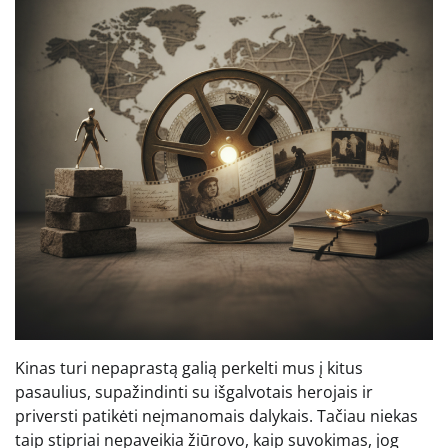
Kinas turi nepaprastą galią perkelti mus į kitus
pasaulius, supažindinti su išgalvotais herojais ir
priversti patikėti neįmanomais dalykais. Tačiau niekas
taip stipriai nepaveikia žiūrovo, kaip suvokimas, jog