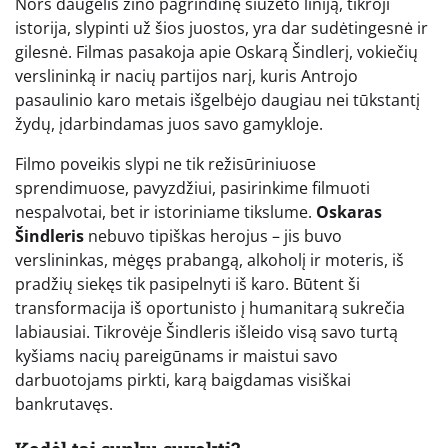
Nors daugelis žino pagrindinę siužeto liniją, tikroji
istorija, slypinti už šios juostos, yra dar sudėtingesnė ir
gilesnė. Filmas pasakoja apie Oskarą Šindlerį, vokiečių
verslininką ir nacių partijos narį, kuris Antrojo
pasaulinio karo metais išgelbėjo daugiau nei tūkstantį
žydų, įdarbindamas juos savo gamykloje.
Filmo poveikis slypi ne tik režisūriniuose
sprendimuose, pavyzdžiui, pasirinkime filmuoti
nespalvotai, bet ir istoriniame tikslume.
Oskaras
Šindleris
nebuvo tipiškas herojus – jis buvo
verslininkas, mėgęs prabangą, alkoholį ir moteris, iš
pradžių siekęs tik pasipelnyti iš karo. Būtent ši
transformacija iš oportunisto į humanitarą sukrečia
labiausiai. Tikrovėje Šindleris išleido visą savo turtą
kyšiams nacių pareigūnams ir maistui savo
darbuotojams pirkti, karą baigdamas visiškai
bankrutavęs.