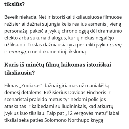
tikslūs?
Beveik niekada. Net ir istoriškai tiksliausiuose filmuose
režisieriai dažnai sujungia kelis realius asmenis į vieną
personažą, pakeičia įvykių chronologiją dėl dramatinio
efekto arba sukuria dialogus, kurių niekas negalėjo
užfiksuoti. Tikslas dažniausiai yra perteikti įvykio
esmę
ir
emociją
, o ne dokumentinį tikslumą.
Kuris iš minėtų filmų laikomas istoriškai
tiksliausiu?
Filmas „Zodiakas“ dažnai giriamas už maniakišką
dėmesį detalėms. Režisierius Davidas Fincheris ir
scenaristai praleido metus tyrinėdami policijos
ataskaitas ir kalbėdami su liudininkais, kad atkurtų
įvykius kuo tiksliau. Taip pat „12 vergovės metų“ labai
tiksliai seka paties Solomono Northupo knygą.