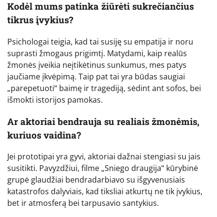
Kodėl mums patinka žiūrėti sukrečiančius
tikrus įvykius?
Psichologai teigia, kad tai susiję su empatija ir noru
suprasti žmogaus prigimtį. Matydami, kaip realūs
žmonės įveikia neįtikėtinus sunkumus, mes patys
jaučiame įkvėpimą. Taip pat tai yra būdas saugiai
„parepetuoti“ baimę ir tragediją, sėdint ant sofos, bei
išmokti istorijos pamokas.
Ar aktoriai bendrauja su realiais žmonėmis,
kuriuos vaidina?
Jei prototipai yra gyvi, aktoriai dažnai stengiasi su jais
susitikti. Pavyzdžiui, filme „Sniego draugija“ kūrybinė
grupė glaudžiai bendradarbiavo su išgyvenusiais
katastrofos dalyviais, kad tiksliai atkurtų ne tik įvykius,
bet ir atmosferą bei tarpusavio santykius.