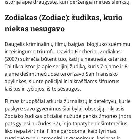
istorija apie draugystę, kuri peržengia mirties slenkstį.
Zodiakas (Zodiac): žudikas, kurio
niekas nesugavo
Daugelis kriminalinių filmų baigiasi blogiuko suėmimu
ir teisingumo triumfu. Davido Fincherio „Zodiakas“
(2007) sukrečia būtent tuo, kad jis neatneša katarsio.
Tai tikra istorija apie serijinį žudiką, kuris 7-ajame ir 8-
ajame dešimtmečiuose terorizavo San Fransisko
apylinkes, siuntė policijai ir laikraščiams šifruotus
laiškus ir tyčiojosi iš teisėsaugos.
Filmas kruopščiai atkuria žurnalistų ir detektyvų, kurie
paskyrė savo gyvenimus šiai bylai, obsesiją. Tikrasis
Zodiako žudikas oficialiai nužudė penkis žmones (nors
pats gyrėsi nužudęs 37), ir jo tapatybė dešimtmečius
liko nepatvirtinta. Filme parodoma, kaip tyrimas
sugriovė tyrėjų asmeninius gyvenimus, karjeras ir