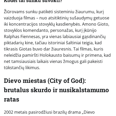
Kodėl tai sunku suvokti?
Žiūrovams sunku patikėti sisteminiu žiaurumu, kurį
vaizduoja filmas – nuo atsitiktinių sušaudymų getuose
iki koncentracijos stovyklų kasdienybės. Amono Gioto,
stovyklos komendanto, personažas, kurį įkūnijo
Ralphas Fiennesas, yra vienas labiausiai gąsdinančių
piktadarių kine, tačiau istoriniai šaltiniai teigia, kad
tikrasis Giotas buvo dar žiauresnis. Tai filmas, kuris
neleidžia pamiršti Holokausto baisumų ir primena, kad
net tamsiausiais laikais vienas žmogus gali pakeisti
tūkstančių likimus.
Dievo miestas (City of God):
brutalus skurdo ir nusikalstamumo
ratas
2002 metais pasirodžiusi brazilų drama „Dievo