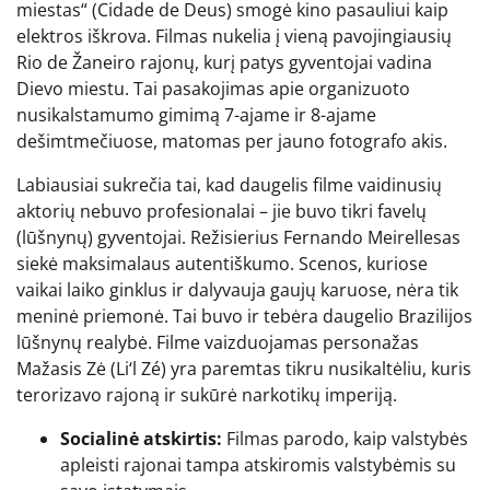
miestas“ (Cidade de Deus) smogė kino pasauliui kaip
elektros iškrova. Filmas nukelia į vieną pavojingiausių
Rio de Žaneiro rajonų, kurį patys gyventojai vadina
Dievo miestu. Tai pasakojimas apie organizuoto
nusikalstamumo gimimą 7-ajame ir 8-ajame
dešimtmečiuose, matomas per jauno fotografo akis.
Labiausiai sukrečia tai, kad daugelis filme vaidinusių
aktorių nebuvo profesionalai – jie buvo tikri favelų
(lūšnynų) gyventojai. Režisierius Fernando Meirellesas
siekė maksimalaus autentiškumo. Scenos, kuriose
vaikai laiko ginklus ir dalyvauja gaujų karuose, nėra tik
meninė priemonė. Tai buvo ir tebėra daugelio Brazilijos
lūšnynų realybė. Filme vaizduojamas personažas
Mažasis Zė (Li‘l Zé) yra paremtas tikru nusikaltėliu, kuris
terorizavo rajoną ir sukūrė narkotikų imperiją.
Socialinė atskirtis:
Filmas parodo, kaip valstybės
apleisti rajonai tampa atskiromis valstybėmis su