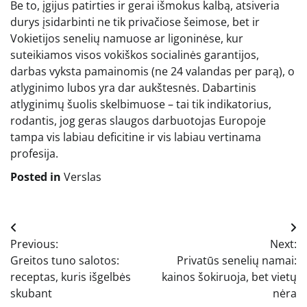
Be to, įgijus patirties ir gerai išmokus kalbą, atsiveria
durys įsidarbinti ne tik privačiose šeimose, bet ir
Vokietijos senelių namuose ar ligoninėse, kur
suteikiamos visos vokiškos socialinės garantijos,
darbas vyksta pamainomis (ne 24 valandas per parą), o
atlyginimo lubos yra dar aukštesnės. Dabartinis
atlyginimų šuolis skelbimuose – tai tik indikatorius,
rodantis, jog geras slaugos darbuotojas Europoje
tampa vis labiau deficitine ir vis labiau vertinama
profesija.
Posted in
Verslas
Navigacija
Previous:
Next:
tarp
Greitos tuno salotos:
Privatūs senelių namai:
įrašų
receptas, kuris išgelbės
kainos šokiruoja, bet vietų
skubant
nėra