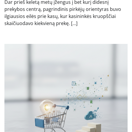
Dar prieš keletą metų įžengus į bet kurį didesnį
prekybos centrą, pagrindinis pirkėjų orientyras buvo
ilgiausios eilės prie kasų, kur kasininkės kruopščiai
skaičiuodavo kiekvieną prekę. […]