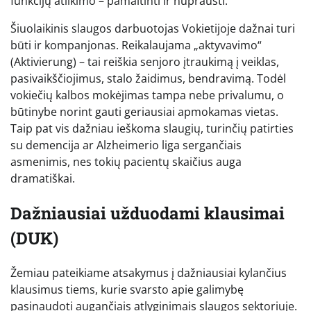
funkcijų atlikimo – pamaitinti ir nuprausti.
Šiuolaikinis slaugos darbuotojas Vokietijoje dažnai turi
būti ir kompanjonas. Reikalaujama „aktyvavimo“
(Aktivierung) – tai reiškia senjoro įtraukimą į veiklas,
pasivaikščiojimus, stalo žaidimus, bendravimą. Todėl
vokiečių kalbos mokėjimas tampa nebe privalumu, o
būtinybe norint gauti geriausiai apmokamas vietas.
Taip pat vis dažniau ieškoma slaugių, turinčių patirties
su demencija ar Alzheimerio liga sergančiais
asmenimis, nes tokių pacientų skaičius auga
dramatiškai.
Dažniausiai užduodami klausimai
(DUK)
Žemiau pateikiame atsakymus į dažniausiai kylančius
klausimus tiems, kurie svarsto apie galimybę
pasinaudoti augančiais atlyginimais slaugos sektoriuje.