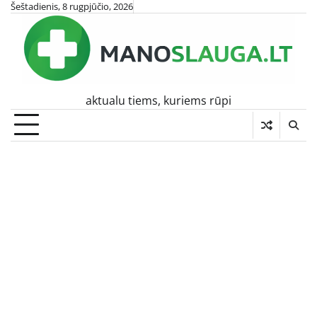
Skip
Šeštadienis, 8 rugpjūčio, 2026
to
content
aktualu tiems, kuriems rūpi