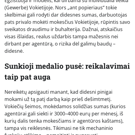
Egzistuoja ir modelis, kai dirbama su individualia veikla
(Gewerbe) Vokietijoje. Nors „ant popieriaus“ tokie
skelbimai gali rodyti dar didesnes sumas, darbuotojas
pats privalo mokėti mokesčius Vokietijoje, rūpintis savo
sveikatos draudimu ir buhalterija. Dažnai, atskaičius
visas išlaidas, realus uždarbis tampa mažesnis nei
dirbant per agentūrą, o rizika dėl galimų baudų –
didesnė.
Sunkioji medalio pusė: reikalavimai
taip pat auga
Nereikėtų apsigauti manant, kad didesni pinigai
mokami už tą patį darbą kaip prieš dešimtmetį.
Vokiečių šeimos, mokėdamos solidžias sumas (kurios
agentūrai gali siekti ir 3000–4000 eurų per mėnesį, iš
kurių dalis tenka mokesčiams ir agentūros kaštams),
tampa vis reiklesnės. Tikimasi ne tik mechaninio