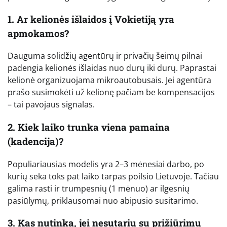
1. Ar kelionės išlaidos į Vokietiją yra
apmokamos?
Dauguma solidžių agentūrų ir privačių šeimų pilnai
padengia kelionės išlaidas nuo durų iki durų. Paprastai
kelionė organizuojama mikroautobusais. Jei agentūra
prašo susimokėti už kelionę pačiam be kompensacijos
– tai pavojaus signalas.
2. Kiek laiko trunka viena pamaina
(kadencija)?
Populiariausias modelis yra 2–3 mėnesiai darbo, po
kurių seka toks pat laiko tarpas poilsio Lietuvoje. Tačiau
galima rasti ir trumpesnių (1 mėnuo) ar ilgesnių
pasiūlymų, priklausomai nuo abipusio susitarimo.
3. Kas nutinka, jei nesutariu su prižiūrimu