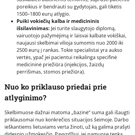
poreikius ir bendrauti su gydytojais, gali tikėtis
1500–1800 eurų atlygio.
Puiki vokiečių kalba ir medicininis
išsilavinimas:
Jei turite slaugytojo diplomą,
vairuotojo pažymėjimą ir laisvai kalbate vokiškai,
naujausi skelbimai vilioja sumomis nuo 2000 iki
2500 eurų į rankas. Tokie specialistai yra aukso
vertės, ypač jei pacientui reikalinga specifinė
medicininė priežiūra (injekcijos, žaizdų
perrišimas, stomos priežiūra).
Nuo ko priklauso priedai prie
atlyginimo?
Skelbimuose dažnai matoma „bazinė“ suma gali išaugti
priklausomai nuo konkrečios situacijos šeimoje. Darbo
ieškantiems lietuviams verta žinoti, už ką galima prašyti
didesnio užmokesčio. Pavyzdžiui, jei namuose tenka