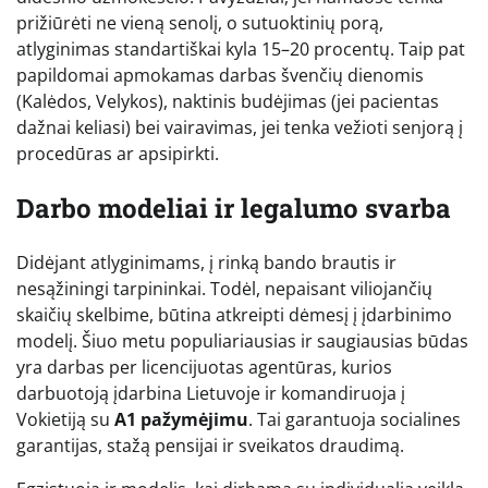
prižiūrėti ne vieną senolį, o sutuoktinių porą,
atlyginimas standartiškai kyla 15–20 procentų. Taip pat
papildomai apmokamas darbas švenčių dienomis
(Kalėdos, Velykos), naktinis budėjimas (jei pacientas
dažnai keliasi) bei vairavimas, jei tenka vežioti senjorą į
procedūras ar apsipirkti.
Darbo modeliai ir legalumo svarba
Didėjant atlyginimams, į rinką bando brautis ir
nesąžiningi tarpininkai. Todėl, nepaisant viliojančių
skaičių skelbime, būtina atkreipti dėmesį į įdarbinimo
modelį. Šiuo metu populiariausias ir saugiausias būdas
yra darbas per licencijuotas agentūras, kurios
darbuotoją įdarbina Lietuvoje ir komandiruoja į
Vokietiją su
A1 pažymėjimu
. Tai garantuoja socialines
garantijas, stažą pensijai ir sveikatos draudimą.