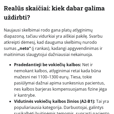
Realūs skaičiai: kiek dabar galima
uždirbti?
Naujausi skelbimai rodo gana platų atlyginimų
diapazoną, tačiau vidurkiai yra aiškiai pakilę. Svarbu
atkreipti dėmesį, kad dauguma skelbimų nurodo
sumas
„neto“
(į rankas), kadangi apgyvendinimas ir
maitinimas slaugytojui dažniausiai nekainuoja.
Pradedantieji be vokiečių kalbos:
Net ir
nemokant kalbos, atlyginimai retai kada būna
mažesni nei 1100–1300 eurų. Tiesa, tokie
pasiūlymai dažnai apima sunkesnius pacientus,
nes kalbos barjeras kompensuojamas fizine jėga
ir kantrybe.
Vidutinės vokiečių kalbos žinios (A2-B1):
Tai yra
populiariausia kategorija. Darbuotojai, galintys
susikalbėti buitinėmis temomis, suprasti paciento