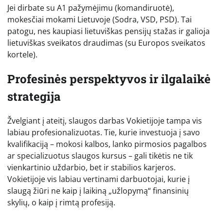
Jei dirbate su A1 pažymėjimu (komandiruotė),
mokesčiai mokami Lietuvoje (Sodra, VSD, PSD). Tai
patogu, nes kaupiasi lietuviškas pensijų stažas ir galioja
lietuviškas sveikatos draudimas (su Europos sveikatos
kortele).
Profesinės perspektyvos ir ilgalaikė
strategija
Žvelgiant į ateitį, slaugos darbas Vokietijoje tampa vis
labiau profesionalizuotas. Tie, kurie investuoja į savo
kvalifikaciją – mokosi kalbos, lanko pirmosios pagalbos
ar specializuotus slaugos kursus – gali tikėtis ne tik
vienkartinio uždarbio, bet ir stabilios karjeros.
Vokietijoje vis labiau vertinami darbuotojai, kurie į
slaugą žiūri ne kaip į laikiną „užlopymą“ finansinių
skylių, o kaip į rimtą profesiją.