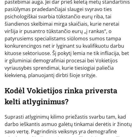
pastebimai auga. Jei dar prieš keletą metų standartinis
pasiūlymas pradedančiajai slaugei svyravo ties
psichologiškai svarbia tūkstančio eurų riba, tai
šiandienos skelbimai mirga skaičiais, kurie neretai
viršija ir pusantro tūkstančio eurų „į rankas“, o
patyrusiems specialistams siūlomos sumos tampa
konkurencingos net ir lyginant su kvalifikuotu darbu
kituose sektoriuose. Šį pokytį lemia ne tik infliacija, bet
ir giluminiai demografiniai procesai bei Vokietijos
vyriausybės sprendimai, kurie tiesiogiai paliečia
kiekvieną, planuojantį dirbti šioje srityje.
Kodėl Vokietijos rinka priversta
kelti atlyginimus?
Suprasti atlyginimų kilimo priežastis svarbu tam, kad
darbo ieškantis asmuo galėtų tinkamai derėtis ir žinotų
savo vertę. Pagrindinis veiksnys yra demografinė