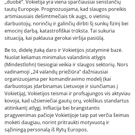
„duobė”. Vokietija yra viena sparčiausiai senstančių
tautų Europoje. Prognozuojama, kad slaugos poreikis
artimiausiais dešimtmečiais tik augs, o vietinių
darbuotojų, norinčių ir galinčių dirbti šį sunkų fizinį bei
emocinį darbą, katastrofiškai trūksta. Tai sukuria
situaciją, kai paklausa gerokai viršija pasiūlą.
Be to, didelę įtaką daro ir Vokietijos įstatyminė bazė.
Nuolat keliamas minimalus valandinis atlygis
(Mindestlohn) tiesiogiai veikia ir slaugos sektorių. Nors
vadinamoji „24 valandų priežiūra“ dažniausiai
organizuojama per komandiravimo modelį (kai
darbuotojas įdarbinamas Lietuvoje ir siunčiamas į
Vokietiją), Vokietijos teismai ir profsąjungos vis aktyviau
kovoja, kad užsieniečiai gautų orų, vokiškus standartus
atitinkantį atlygį. Infliacija bei brangstantis
pragyvenimas pačioje Vokietijoje taip pat verčia šeimas
mokėti daugiau, norint pritraukti motyvuotą ir
sąžiningą personalą iš Rytų Europos.