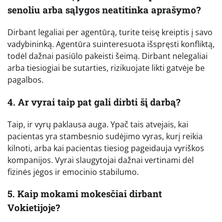
senoliu arba sąlygos neatitinka aprašymo?
Dirbant legaliai per agentūrą, turite teisę kreiptis į savo
vadybininką. Agentūra suinteresuota išspręsti konfliktą,
todėl dažnai pasiūlo pakeisti šeimą. Dirbant nelegaliai
arba tiesiogiai be sutarties, rizikuojate likti gatvėje be
pagalbos.
4. Ar vyrai taip pat gali dirbti šį darbą?
Taip, ir vyrų paklausa auga. Ypač tais atvejais, kai
pacientas yra stambesnio sudėjimo vyras, kurį reikia
kilnoti, arba kai pacientas tiesiog pageidauja vyriškos
kompanijos. Vyrai slaugytojai dažnai vertinami dėl
fizinės jėgos ir emocinio stabilumo.
5. Kaip mokami mokesčiai dirbant
Vokietijoje?