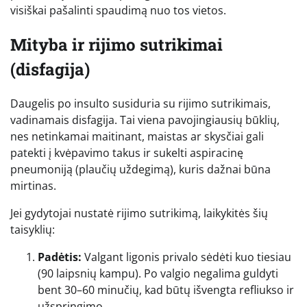
visiškai pašalinti spaudimą nuo tos vietos.
Mityba ir rijimo sutrikimai
(disfagija)
Daugelis po insulto susiduria su rijimo sutrikimais,
vadinamais disfagija. Tai viena pavojingiausių būklių,
nes netinkamai maitinant, maistas ar skysčiai gali
patekti į kvėpavimo takus ir sukelti aspiracinę
pneumoniją (plaučių uždegimą), kuris dažnai būna
mirtinas.
Jei gydytojai nustatė rijimo sutrikimą, laikykitės šių
taisyklių:
Padėtis:
Valgant ligonis privalo sėdėti kuo tiesiau
(90 laipsnių kampu). Po valgio negalima guldyti
bent 30–60 minučių, kad būtų išvengta refliukso ir
užspringimo.