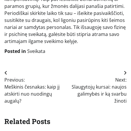
paramos grupių, kur žmonės dalijasi panašia patirtimi.
Periodiškai skirkite laiko tik sau – išeikite pasivaikščioti,
susitikite su draugais, kol ligoniu pasirūpins kiti šeimos
nariai ar samdytas personalas. Tik išsaugoję savo fizinę
ir psichinę sveikatą, galėsite būti stipria atrama savo
artimajam ilgame sveikimo kelyje.
Posted in
Sveikata
Navigacija
Previous:
Next:
tarp
Meškinis česnakas: kaip jį
Slaugytojų kursai: naujos
įrašų
atskirti nuo nuodingų
galimybės ir ką svarbu
augalų?
žinoti
Related Posts