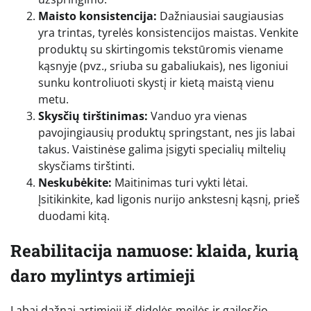
Maisto konsistencija:
Dažniausiai saugiausias
yra trintas, tyrelės konsistencijos maistas. Venkite
produktų su skirtingomis tekstūromis viename
kąsnyje (pvz., sriuba su gabaliukais), nes ligoniui
sunku kontroliuoti skystį ir kietą maistą vienu
metu.
Skysčių tirštinimas:
Vanduo yra vienas
pavojingiausių produktų springstant, nes jis labai
takus. Vaistinėse galima įsigyti specialių miltelių
skysčiams tirštinti.
Neskubėkite:
Maitinimas turi vykti lėtai.
Įsitikinkite, kad ligonis nurijo ankstesnį kąsnį, prieš
duodami kitą.
Reabilitacija namuose: klaida, kurią
daro mylintys artimieji
Labai dažnai artimieji iš didelės meilės ir gailesčio