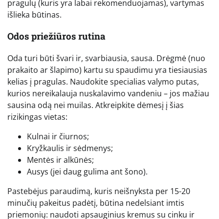
pragulų (kuris yra labai rekomenduojamas), vartymas
išlieka būtinas.
Odos priežiūros rutina
Oda turi būti švari ir, svarbiausia, sausa. Drėgmė (nuo
prakaito ar šlapimo) kartu su spaudimu yra tiesiausias
kelias į pragulas. Naudokite specialias valymo putas,
kurios nereikalauja nuskalavimo vandeniu – jos mažiau
sausina odą nei muilas. Atkreipkite dėmesį į šias
rizikingas vietas:
Kulnai ir čiurnos;
Kryžkaulis ir sėdmenys;
Mentės ir alkūnės;
Ausys (jei daug gulima ant šono).
Pastebėjus paraudimą, kuris neišnyksta per 15-20
minučių pakeitus padėtį, būtina nedelsiant imtis
priemonių: naudoti apsauginius kremus su cinku ir