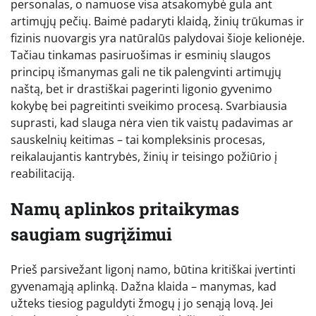
personalas, o namuose visa atsakomybė gula ant
artimųjų pečių. Baimė padaryti klaidą, žinių trūkumas ir
fizinis nuovargis yra natūralūs palydovai šioje kelionėje.
Tačiau tinkamas pasiruošimas ir esminių slaugos
principų išmanymas gali ne tik palengvinti artimųjų
naštą, bet ir drastiškai pagerinti ligonio gyvenimo
kokybę bei pagreitinti sveikimo procesą. Svarbiausia
suprasti, kad slauga nėra vien tik vaistų padavimas ar
sauskelnių keitimas – tai kompleksinis procesas,
reikalaujantis kantrybės, žinių ir teisingo požiūrio į
reabilitaciją.
Namų aplinkos pritaikymas
saugiam sugrįžimui
Prieš parsivežant ligonį namo, būtina kritiškai įvertinti
gyvenamąją aplinką. Dažna klaida – manymas, kad
užteks tiesiog paguldyti žmogų į jo senąją lovą. Jei