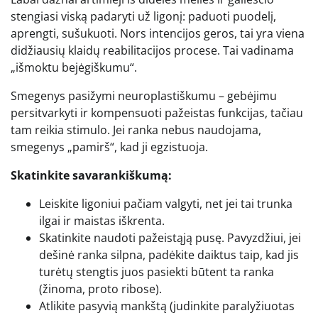
stengiasi viską padaryti už ligonį: paduoti puodelį,
aprengti, sušukuoti. Nors intencijos geros, tai yra viena
didžiausių klaidų reabilitacijos procese. Tai vadinama
„išmoktu bejėgiškumu“.
Smegenys pasižymi neuroplastiškumu – gebėjimu
persitvarkyti ir kompensuoti pažeistas funkcijas, tačiau
tam reikia stimulo. Jei ranka nebus naudojama,
smegenys „pamirš“, kad ji egzistuoja.
Skatinkite savarankiškumą:
Leiskite ligoniui pačiam valgyti, net jei tai trunka
ilgai ir maistas iškrenta.
Skatinkite naudoti pažeistąją pusę. Pavyzdžiui, jei
dešinė ranka silpna, padėkite daiktus taip, kad jis
turėtų stengtis juos pasiekti būtent ta ranka
(žinoma, proto ribose).
Atlikite pasyvią mankštą (judinkite paralyžiuotas