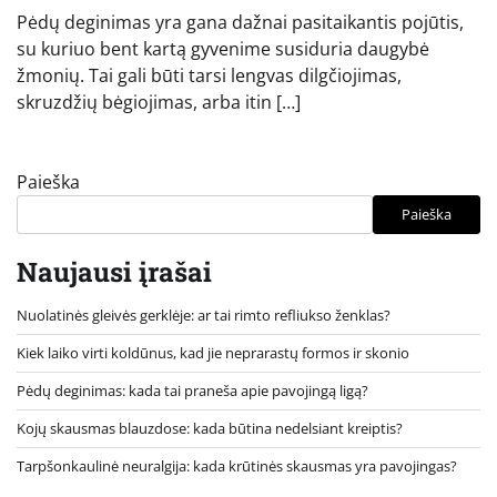
Pėdų deginimas yra gana dažnai pasitaikantis pojūtis,
su kuriuo bent kartą gyvenime susiduria daugybė
žmonių. Tai gali būti tarsi lengvas dilgčiojimas,
skruzdžių bėgiojimas, arba itin […]
Paieška
Paieška
Naujausi įrašai
Nuolatinės gleivės gerklėje: ar tai rimto refliukso ženklas?
Kiek laiko virti koldūnus, kad jie neprarastų formos ir skonio
Pėdų deginimas: kada tai praneša apie pavojingą ligą?
Kojų skausmas blauzdose: kada būtina nedelsiant kreiptis?
Tarpšonkaulinė neuralgija: kada krūtinės skausmas yra pavojingas?