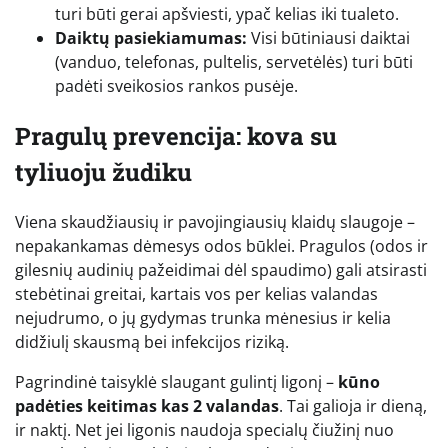
turi būti gerai apšviesti, ypač kelias iki tualeto.
Daiktų pasiekiamumas:
Visi būtiniausi daiktai
(vanduo, telefonas, pultelis, servetėlės) turi būti
padėti sveikosios rankos pusėje.
Pragulų prevencija: kova su
tyliuoju žudiku
Viena skaudžiausių ir pavojingiausių klaidų slaugoje –
nepakankamas dėmesys odos būklei. Pragulos (odos ir
gilesnių audinių pažeidimai dėl spaudimo) gali atsirasti
stebėtinai greitai, kartais vos per kelias valandas
nejudrumo, o jų gydymas trunka mėnesius ir kelia
didžiulį skausmą bei infekcijos riziką.
Pagrindinė taisyklė slaugant gulintį ligonį –
kūno
padėties keitimas kas 2 valandas
. Tai galioja ir dieną,
ir naktį. Net jei ligonis naudoja specialų čiužinį nuo