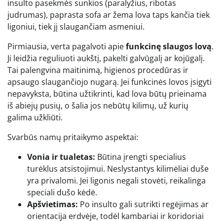
insulto pasekmės sunkios (paralyžius, ribotas
judrumas), paprasta sofa ar žema lova taps kančia tiek
ligoniui, tiek jį slaugančiam asmeniui.
Pirmiausia, verta pagalvoti apie
funkcinę slaugos lovą
.
Ji leidžia reguliuoti aukštį, pakelti galvūgalį ar kojūgalį.
Tai palengvina maitinimą, higienos procedūras ir
apsaugo slaugančiojo nugarą. Jei funkcinės lovos įsigyti
nepavyksta, būtina užtikrinti, kad lova būtų prieinama
iš abiejų pusių, o šalia jos nebūtų kilimų, už kurių
galima užkliūti.
Svarbūs namų pritaikymo aspektai:
Vonia ir tualetas:
Būtina įrengti specialius
turėklus atsistojimui. Neslystantys kilimėliai duše
yra privalomi. Jei ligonis negali stovėti, reikalinga
speciali dušo kėdė.
Apšvietimas:
Po insulto gali sutrikti regėjimas ar
orientacija erdvėje, todėl kambariai ir koridoriai