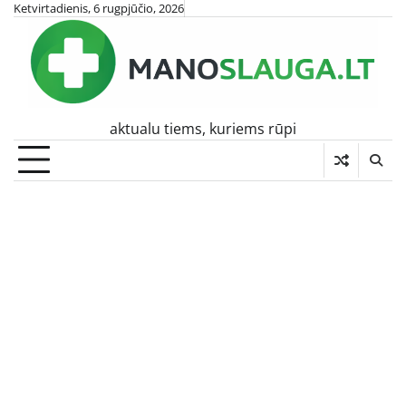
Skip
Ketvirtadienis, 6 rugpjūčio, 2026
to
content
aktualu tiems, kuriems rūpi