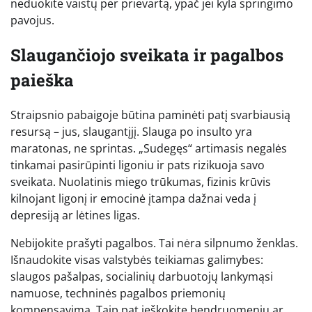
neduokite vaistų per prievartą, ypač jei kyla springimo
pavojus.
Slaugančiojo sveikata ir pagalbos
paieška
Straipsnio pabaigoje būtina paminėti patį svarbiausią
resursą – jus, slaugantįjį. Slauga po insulto yra
maratonas, ne sprintas. „Sudegęs“ artimasis negalės
tinkamai pasirūpinti ligoniu ir pats rizikuoja savo
sveikata. Nuolatinis miego trūkumas, fizinis krūvis
kilnojant ligonį ir emocinė įtampa dažnai veda į
depresiją ar lėtines ligas.
Nebijokite prašyti pagalbos. Tai nėra silpnumo ženklas.
Išnaudokite visas valstybės teikiamas galimybes:
slaugos pašalpas, socialinių darbuotojų lankymąsi
namuose, techninės pagalbos priemonių
kompensavimą. Taip pat ieškokite bendruomenių ar