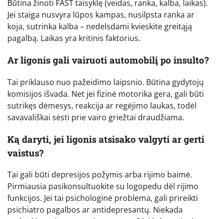
Būtina žinoti FAST taisyklę (veidas, ranka, kalba, laikas).
Jei staiga nusvyra lūpos kampas, nusilpsta ranka ar
koja, sutrinka kalba – nedelsdami kvieskite greitąją
pagalbą. Laikas yra kritinis faktorius.
Ar ligonis gali vairuoti automobilį po insulto?
Tai priklauso nuo pažeidimo laipsnio. Būtina gydytojų
komisijos išvada. Net jei fizinė motorika gera, gali būti
sutrikęs dėmesys, reakcija ar regėjimo laukas, todėl
savavališkai sėsti prie vairo griežtai draudžiama.
Ką daryti, jei ligonis atsisako valgyti ar gerti
vaistus?
Tai gali būti depresijos požymis arba rijimo baimė.
Pirmiausia pasikonsultuokite su logopedu dėl rijimo
funkcijos. Jei tai psichologinė problema, gali prireikti
psichiatro pagalbos ar antidepresantų. Niekada