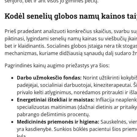
senjoro, bet ir ant visos jo giminės pečių.
Kodėl senelių globos namų kainos tai
Prieš pradedant analizuoti konkrečius skaičius, svarbu s
piktinasi, lygindami senelių namų kainas su viešbučių įkai
bet ir klaidinantis. Socialinės globos įstaiga nėra tik stog
mechanizmas, kuriame didžiausią sąnaudų dalį sudaro žmog
Pagrindinės kainų augimo priežastys yra šios:
Darbo užmokesčio fondas:
Norint užtikrinti kokybiš
padėjėjai, socialiniai darbuotojai, kineziterapeutai. 
privalo kelti atlyginimus, norėdamos pritraukti ir išla
Energetiniai ištekliai ir maistas:
Infliacija neaplen
specializuotas maitinimas (dažnai dietinis ar pritaik
pabrango dešimtimis procentų.
Medicininės priemonės ir higiena:
Sauskelnės, vien
yra kasdienybė. Sunkios būklės pacientui šios priemo
kyla.