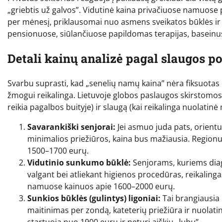
„griebtis už galvos”. Vidutinė kaina privačiuose namuos
per mėnesį, priklausomai nuo asmens sveikatos būklės ir p
pensionuose, siūlančiuose papildomas terapijas, baseinus ar
Detali kainų analizė pagal slaugos po
Svarbu suprasti, kad „senelių namų kaina” nėra fiksuotas 
žmogui reikalinga. Lietuvoje globos paslaugos skirstomos 
reikia pagalbos buityje) ir slaugą (kai reikalinga nuolatinė
Savarankiški senjorai:
Jei asmuo juda pats, orientuoj
minimalios priežiūros, kaina bus mažiausia. Regionu
1500–1700 eurų.
Vidutinio sunkumo būklė:
Senjorams, kuriems diag
valgant bei atliekant higienos procedūras, reikalinga
namuose kainuos apie 1600–2000 eurų.
Sunkios būklės (gulintys) ligoniai:
Tai brangiausia 
maitinimas per zondą, kateterių priežiūra ir nuolati