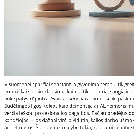
Visuomenei sparčiai senstant, o gyvenimo tempui tik greit
emociškai sunkiu klausimu: kaip užtikrinti orią, saugią ir
linkę patys rūpintis tėvais ar seneliais namuose iki paskut
Sudėtingos ligos, tokios kaip demencija ar Alzheimeris, n
verčia ieškoti profesionalios pagalbos. Tačiau pradėjus do
kandžiojasi – jos dažnai viršija vidutinį šalies darbo užm
ar net metus. Šiandienos realybė tokia, kad rami senatvė 