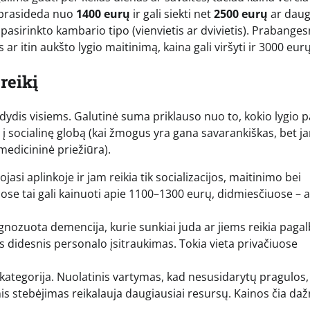
e prasideda nuo
1400 eurų
ir gali siekti net
2500 eurų
ar daug
asirinkto kambario tipo (vienvietis ar dvivietis). Prabange
 itin aukšto lygio maitinimą, kaina gali viršyti ir 3000 eurų
reikį
dydis visiems. Galutinė suma priklauso nuo to, kokio lygio 
į socialinę globą (kai žmogus yra gana savarankiškas, bet j
 medicininė priežiūra).
asi aplinkoje ir jam reikia tik socializacijos, maitinimo bei
ose tai gali kainuoti apie 1100–1300 eurų, didmiesčiuose – 
nozuota demencija, kurie sunkiai juda ar jiems reikia paga
s didesnis personalo įsitraukimas. Tokia vieta privačiuose
kategorija. Nuolatinis vartymas, kad nesusidarytų pragulos,
nis stebėjimas reikalauja daugiausiai resursų. Kainos čia daž