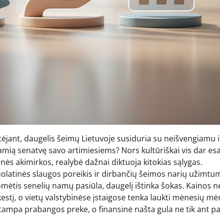
ėjant, daugelis šeimų Lietuvoje susiduria su neišvengiamu i
 ramią senatvę savo artimiesiems? Nors kultūriškai vis dar e
inės akimirkos, realybė dažnai diktuoja kitokias sąlygas.
uolatinės slaugos poreikis ir dirbančių šeimos narių užimtu
mėtis senelių namų pasiūla, daugelį ištinka šokas. Kainos ne
okestį, o vietų valstybinėse įstaigose tenka laukti mėnesių m
tampa prabangos preke, o finansinė našta gula ne tik ant pa