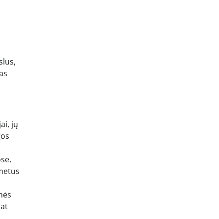
slus,
gas
ai, jų
gos
.
ose,
 metus
onės
lat