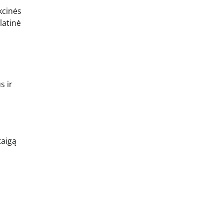
kcinės
latinė
s ir
taigą