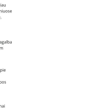
iau
sniuose
.
pagalba
am
apie
lbos
nai