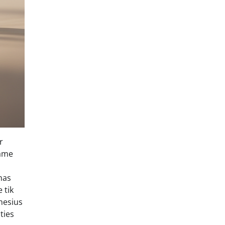
r
same
mas
 tik
ėnesius
ties