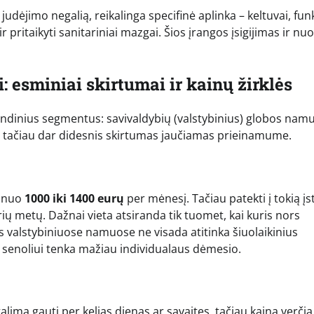
udėjimo negalią, reikalinga specifinė aplinka – keltuvai, fun
r pritaikyti sanitariniai mazgai. Šios įrangos įsigijimas ir nuo
: esminiai skirtumai ir kainų žirklės
rindinius segmentus: savivaldybių (valstybinius) globos namu
lis, tačiau dar didesnis skirtumas jaučiamas prieinamume.
a nuo
1000 iki 1400 eurų
per mėnesį. Tačiau patekti į tokią įs
erių metų. Dažnai vieta atsiranda tik tuomet, kai kuris nors
s valstybiniuose namuose ne visada atitinka šiuolaikinius
m senoliui tenka mažiau individualaus dėmesio.
alima gauti per kelias dienas ar savaites, tačiau kaina verčia