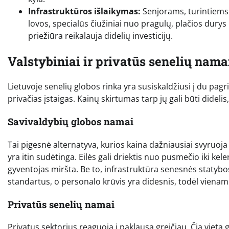
Infrastruktūros išlaikymas:
Senjorams, turintiems j
lovos, specialūs čiužiniai nuo pragulų, plačios durys i
priežiūra reikalauja didelių investicijų.
Valstybiniai ir privatūs senelių namai
Lietuvoje senelių globos rinka yra susiskaldžiusi į du pag
privačias įstaigas. Kainų skirtumas tarp jų gali būti dide
Savivaldybių globos namai
Tai pigesnė alternatyva, kurios kaina dažniausiai svyruoj
yra itin sudėtinga. Eilės gali driektis nuo pusmečio iki kel
gyventojas miršta. Be to, infrastruktūra senesnės statybo
standartus, o personalo krūvis yra didesnis, todėl viena
Privatūs senelių namai
Privatus sektorius reaguoja į paklausą greičiau. Čia vietą g