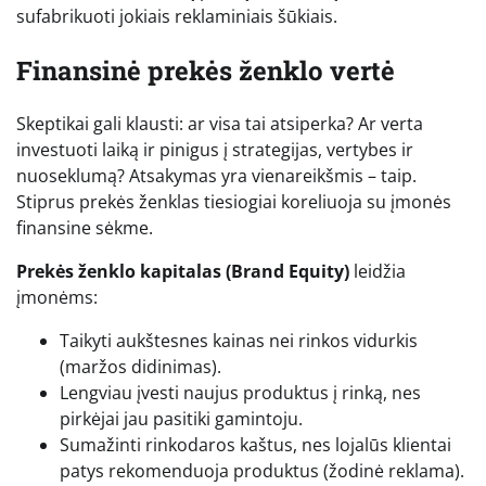
sufabrikuoti jokiais reklaminiais šūkiais.
Finansinė prekės ženklo vertė
Skeptikai gali klausti: ar visa tai atsiperka? Ar verta
investuoti laiką ir pinigus į strategijas, vertybes ir
nuoseklumą? Atsakymas yra vienareikšmis – taip.
Stiprus prekės ženklas tiesiogiai koreliuoja su įmonės
finansine sėkme.
Prekės ženklo kapitalas (Brand Equity)
leidžia
įmonėms:
Taikyti aukštesnes kainas nei rinkos vidurkis
(maržos didinimas).
Lengviau įvesti naujus produktus į rinką, nes
pirkėjai jau pasitiki gamintoju.
Sumažinti rinkodaros kaštus, nes lojalūs klientai
patys rekomenduoja produktus (žodinė reklama).