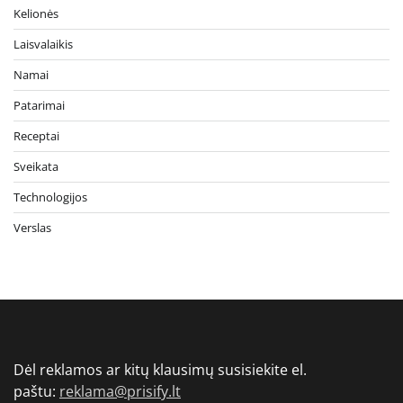
Kelionės
Laisvalaikis
Namai
Patarimai
Receptai
Sveikata
Technologijos
Verslas
Dėl reklamos ar kitų klausimų susisiekite el.
paštu:
reklama@prisify.lt