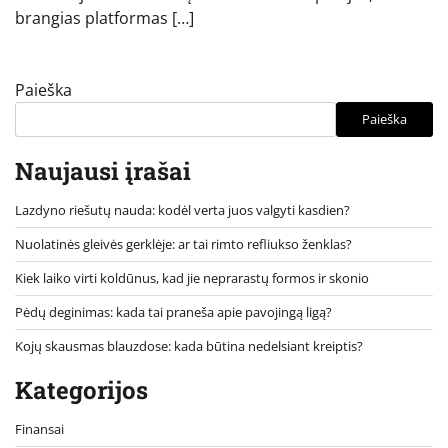
brangias platformas […]
Paieška
Paieška
Naujausi įrašai
Lazdyno riešutų nauda: kodėl verta juos valgyti kasdien?
Nuolatinės gleivės gerklėje: ar tai rimto refliukso ženklas?
Kiek laiko virti koldūnus, kad jie neprarastų formos ir skonio
Pėdų deginimas: kada tai praneša apie pavojingą ligą?
Kojų skausmas blauzdose: kada būtina nedelsiant kreiptis?
Kategorijos
Finansai