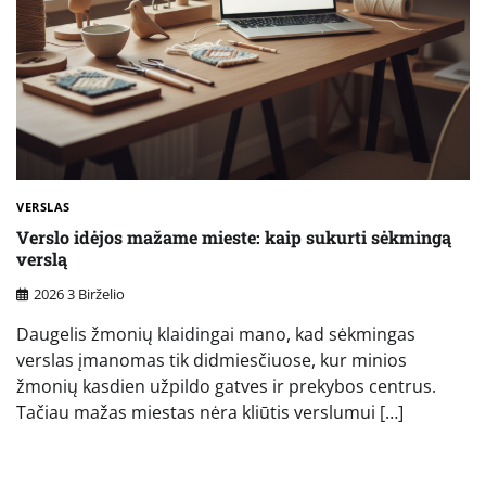
VERSLAS
Verslo idėjos mažame mieste: kaip sukurti sėkmingą
verslą
2026 3 Birželio
Daugelis žmonių klaidingai mano, kad sėkmingas
verslas įmanomas tik didmiesčiuose, kur minios
žmonių kasdien užpildo gatves ir prekybos centrus.
Tačiau mažas miestas nėra kliūtis verslumui […]