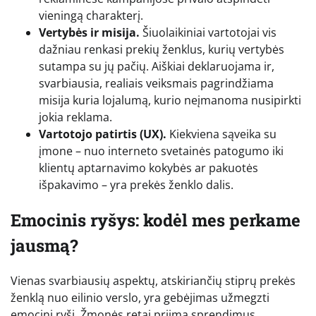
vieningą charakterį.
Vertybės ir misija.
Šiuolaikiniai vartotojai vis
dažniau renkasi prekių ženklus, kurių vertybės
sutampa su jų pačių. Aiškiai deklaruojama ir,
svarbiausia, realiais veiksmais pagrindžiama
misija kuria lojalumą, kurio neįmanoma nusipirkti
jokia reklama.
Vartotojo patirtis (UX).
Kiekviena sąveika su
įmone – nuo interneto svetainės patogumo iki
klientų aptarnavimo kokybės ar pakuotės
išpakavimo – yra prekės ženklo dalis.
Emocinis ryšys: kodėl mes perkame
jausmą?
Vienas svarbiausių aspektų, atskiriančių stiprų prekės
ženklą nuo eilinio verslo, yra gebėjimas užmegzti
emocinį ryšį. Žmonės retai priima sprendimus