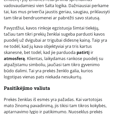
vadovaudamiesi vien šalta logika. Dažniausiai perkame
tai, kas mus priverčia jaustis geriau, saugiau, priklausyti
tam tikrai bendruomenei ar pabrėžti savo statusą.
Pavyzdžiui, kavos rinkoje egzistuoja šimtai tiekėjų,
tačiau tam tikri prekių ženklai sugeba parduoti kavos
puodelį už dvigubai ar trigubai didesnę kainą. Taip yra
ne todėl, kad jų kava objektyviai yra tris kartus
skanesnė, bet todėl, kad jie parduoda
patirtį
ir
atmosferą
. Klientas, laikydamas rankose puodelį su
atpažįstamu simboliu, jaučiasi tam tikro gyvenimo
būdo dalimi. Tai yra prekės ženklo galia, kurios
logotipas vienas pats niekada nesukurtų.
Pasitikėjimo valiuta
Prekės ženklas iš esmės yra pažadas. Kai vartotojas
mato žinomą pavadinimą, jis tikisi tam tikros kokybės,
aptarnavimo lygio ir patikimumo. Nuoseklus prekės