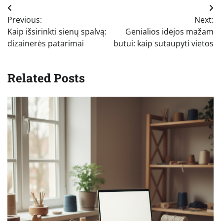
Navigacija
Previous:
Next:
tarp
Kaip išsirinkti sienų spalvą:
Genialios idėjos mažam
įrašų
dizainerės patarimai
butui: kaip sutaupyti vietos
Related Posts