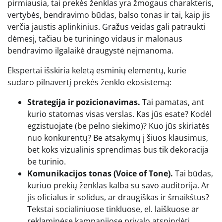
pirmiausia, tai prekės ženklas yra žmogaus charakteris,
vertybės, bendravimo būdas, balso tonas ir tai, kaip jis
verčia jaustis aplinkinius. Gražus veidas gali patraukti
dėmesį, tačiau be turiningo vidaus ir malonaus
bendravimo ilgalaikė draugystė neįmanoma.
Ekspertai išskiria keletą esminių elementų, kurie
sudaro pilnavertį prekės ženklo ekosistemą:
Strategija ir pozicionavimas.
Tai pamatas, ant
kurio statomas visas verslas. Kas jūs esate? Kodėl
egzistuojate (be pelno siekimo)? Kuo jūs skiriatės
nuo konkurentų? Be atsakymų į šiuos klausimus,
bet koks vizualinis sprendimas bus tik dekoracija
be turinio.
Komunikacijos tonas (Voice of Tone).
Tai būdas,
kuriuo prekių ženklas kalba su savo auditorija. Ar
jis oficialus ir solidus, ar draugiškas ir šmaikštus?
Tekstai socialiniuose tinkluose, el. laiškuose ar
reklaminėse kampanijose privalo atspindėti