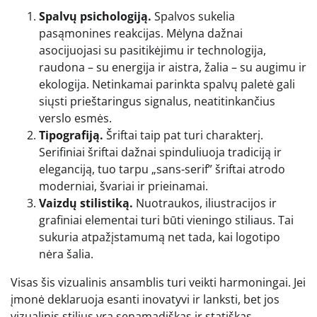
Spalvų psichologiją.
Spalvos sukelia
pasąmonines reakcijas. Mėlyna dažnai
asocijuojasi su pasitikėjimu ir technologija,
raudona – su energija ir aistra, žalia – su augimu ir
ekologija. Netinkamai parinkta spalvų paletė gali
siųsti prieštaringus signalus, neatitinkančius
verslo esmės.
Tipografiją.
Šriftai taip pat turi charakterį.
Serifiniai šriftai dažnai spinduliuoja tradiciją ir
eleganciją, tuo tarpu „sans-serif” šriftai atrodo
moderniai, švariai ir prieinamai.
Vaizdų stilistiką.
Nuotraukos, iliustracijos ir
grafiniai elementai turi būti vieningo stiliaus. Tai
sukuria atpažįstamumą net tada, kai logotipo
nėra šalia.
Visas šis vizualinis ansamblis turi veikti harmoningai. Jei
įmonė deklaruoja esanti inovatyvi ir lanksti, bet jos
vizualinis stilius yra senamadiškas ir statiškas,