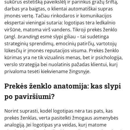
sukūrus estetišką paveikslėlį ir parinkus gražų šriftą,
darbas yra baigtas, o klientai automatiškai supras
įmonės vertę. Tačiau rinkodaros ir komunikacijos
ekspertai vieningai sutaria: logotipas tėra ledkalnio
viršūnė, matoma virš vandens. Tikroji prekės ženklo
(angl.
branding
) esmė slypi giliau – tai sudėtinga
strateginių sprendimų, emocinių patirčių, vartotojų
lūkesčių ir įmonės reputacijos visuma. Prekės ženklo
kūrimas yra ne tik vizualinis menas, bet ir psichologija,
verslo strategija bei nuolatinis pažadas klientui, kurį
privaloma tesėti kiekviename žingsnyje.
Prekės ženklo anatomija: kas slypi
po paviršiumi?
Norint suprasti, kodėl logotipas nėra tas pats, kas
prekės ženklas, verta pasitelkti žmogaus asmenybės
analogiją. Jei logotipas yra veidas, kurį matome