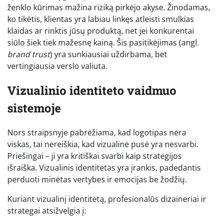
ženklo kūrimas mažina riziką pirkėjo akyse. Žinodamas,
ko tikėtis, klientas yra labiau linkęs atleisti smulkias
klaidas ar rinktis jūsų produktą, net jei konkurentai
siūlo šiek tiek mažesnę kainą. Šis pasitikėjimas (angl.
brand trust
) yra sunkiausiai uždirbama, bet
vertingiausia verslo valiuta.
Vizualinio identiteto vaidmuo
sistemoje
Nors straipsnyje pabrėžiama, kad logotipas nėra
viskas, tai nereiškia, kad vizualinė pusė yra nesvarbi.
Priešingai – ji yra kritiškai svarbi kaip strategijos
išraiška. Vizualinis identitetas yra įrankis, padedantis
perduoti minėtas vertybes ir emocijas be žodžių.
Kuriant vizualinį identitetą, profesionalūs dizaineriai ir
strategai atsižvelgia į: