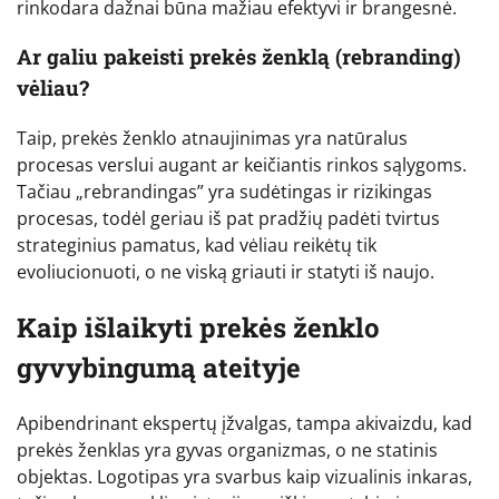
rinkodara dažnai būna mažiau efektyvi ir brangesnė.
Ar galiu pakeisti prekės ženklą (rebranding)
vėliau?
Taip, prekės ženklo atnaujinimas yra natūralus
procesas verslui augant ar keičiantis rinkos sąlygoms.
Tačiau „rebrandingas” yra sudėtingas ir rizikingas
procesas, todėl geriau iš pat pradžių padėti tvirtus
strateginius pamatus, kad vėliau reikėtų tik
evoliucionuoti, o ne viską griauti ir statyti iš naujo.
Kaip išlaikyti prekės ženklo
gyvybingumą ateityje
Apibendrinant ekspertų įžvalgas, tampa akivaizdu, kad
prekės ženklas yra gyvas organizmas, o ne statinis
objektas. Logotipas yra svarbus kaip vizualinis inkaras,