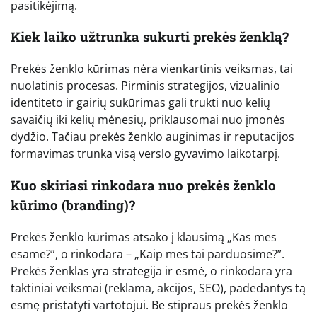
pasitikėjimą.
Kiek laiko užtrunka sukurti prekės ženklą?
Prekės ženklo kūrimas nėra vienkartinis veiksmas, tai
nuolatinis procesas. Pirminis strategijos, vizualinio
identiteto ir gairių sukūrimas gali trukti nuo kelių
savaičių iki kelių mėnesių, priklausomai nuo įmonės
dydžio. Tačiau prekės ženklo auginimas ir reputacijos
formavimas trunka visą verslo gyvavimo laikotarpį.
Kuo skiriasi rinkodara nuo prekės ženklo
kūrimo (branding)?
Prekės ženklo kūrimas atsako į klausimą „Kas mes
esame?”, o rinkodara – „Kaip mes tai parduosime?”.
Prekės ženklas yra strategija ir esmė, o rinkodara yra
taktiniai veiksmai (reklama, akcijos, SEO), padedantys tą
esmę pristatyti vartotojui. Be stipraus prekės ženklo