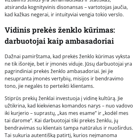
atsiranda kognityvinis disonansas – vartotojas jaučia,
kad kažkas negerai, ir intuityviai vengia tokio verslo.
Vidinis prekės ženklo kūrimas:
darbuotojai kaip ambasadoriai
Dažnai pamirštama, kad prekės ženklo kūrimas vyksta
ne tik išorėje, bet ir įmonės viduje. Jūsų darbuotojai yra
pagrindiniai prekės ženklo ambasadoriai. Jei jie
nesupranta įmonės vertybių, misijos ir bendravimo
tono, jie negalės to perteikti klientams.
Stiprūs prekių ženklai investuoja į vidinę kultūrą. Jie
užtikrina, kad kiekvienas komandos narys – nuo vadovo
iki kurjerio – suprastų, „kas mes esame” ir „kodėl mes
tai darome”. Kai darbuotojai tiki prekės ženklu, jų
bendravimas su klientais tampa natūralus ir nuoširdus.
Tai sukuria autentišką patirtį, kurios neįmanoma