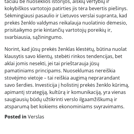
tačiau be nuoseklios istorijos, aiškių vertybių ir
kokybiškos vartotojo patirties jis tėra bevertis piešinys.
Sėkmingiausi pasaulio ir Lietuvos verslai supranta, kad
prekės ženklo valdymas reikalauja nuolatinio dėmesio,
prisitaikymo prie kintančių vartotojų poreikių ir,
svarbiausia, sąžiningumo.
Norint, kad jūsų prekės ženklas klestėtų, būtina nuolat
klausytis savo klientų, stebėti rinkos tendencijas, bet
aklai jomis nesekti, jei tai prieštarauja jūsų
pamatiniams principams. Nuoseklumas nereiškia
stovėjimo vietoje – tai reiškia augimą neprarandant
savo šerdies. Investicija į holistinį prekės ženklo kūrimą,
apimantį strategiją, kultūrą ir komunikaciją, yra vienas
saugiausių būdų užtikrinti verslo ilgaamžiškumą ir
atsparumą bet kokiems ekonominiams svyravimams.
Posted in
Verslas