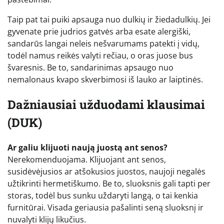
Taip pat tai puiki apsauga nuo dulkių ir žiedadulkių. Jei
gyvenate prie judrios gatvės arba esate alergiški,
sandarūs langai neleis nešvarumams patekti į vidų,
todėl namus reikės valyti rečiau, o oras juose bus
švaresnis. Be to, sandarinimas apsaugo nuo
nemalonaus kvapo skverbimosi iš lauko ar laiptinės.
Dažniausiai užduodami klausimai
(DUK)
Ar galiu klijuoti naują juostą ant senos?
Nerekomenduojama. Klijuojant ant senos,
susidėvėjusios ar atšokusios juostos, naujoji negalės
užtikrinti hermetiškumo. Be to, sluoksnis gali tapti per
storas, todėl bus sunku uždaryti langą, o tai kenkia
furnitūrai. Visada geriausia pašalinti seną sluoksnį ir
nuvalyti klijų likučius.