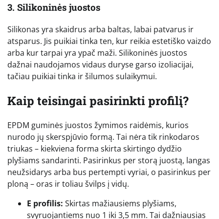
3. Silikoninės juostos
Silikonas yra skaidrus arba baltas, labai patvarus ir
atsparus. Jis puikiai tinka ten, kur reikia estetiško vaizdo
arba kur tarpai yra ypač maži. Silikoninės juostos
dažnai naudojamos vidaus duryse garso izoliacijai,
tačiau puikiai tinka ir šilumos sulaikymui.
Kaip teisingai pasirinkti profilį?
EPDM guminės juostos žymimos raidėmis, kurios
nurodo jų skerspjūvio formą. Tai nėra tik rinkodaros
triukas – kiekviena forma skirta skirtingo dydžio
plyšiams sandarinti. Pasirinkus per storą juostą, langas
neužsidarys arba bus pertempti vyriai, o pasirinkus per
ploną – oras ir toliau švilps į vidų.
E profilis:
Skirtas mažiausiems plyšiams,
svyruojantiems nuo 1 iki 3,5 mm. Tai dažniausias