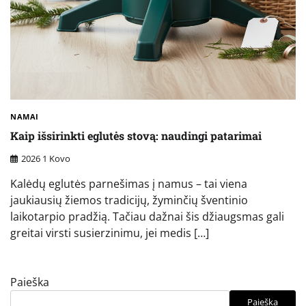
NAMAI
Kaip išsirinkti eglutės stovą: naudingi patarimai
2026 1 Kovo
Kalėdų eglutės parnešimas į namus – tai viena
jaukiausių žiemos tradicijų, žyminčių šventinio
laikotarpio pradžią. Tačiau dažnai šis džiaugsmas gali
greitai virsti susierzinimu, jei medis […]
Paieška
Paieška