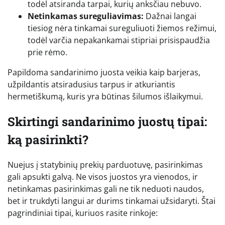
todėl atsiranda tarpai, kurių anksčiau nebuvo.
Netinkamas sureguliavimas:
Dažnai langai
tiesiog nėra tinkamai sureguliuoti žiemos režimui,
todėl varčia nepakankamai stipriai prisispaudžia
prie rėmo.
Papildoma sandarinimo juosta veikia kaip barjeras,
užpildantis atsiradusius tarpus ir atkuriantis
hermetiškumą, kuris yra būtinas šilumos išlaikymui.
Skirtingi sandarinimo juostų tipai:
ką pasirinkti?
Nuejus į statybinių prekių parduotuvę, pasirinkimas
gali apsukti galvą. Ne visos juostos yra vienodos, ir
netinkamas pasirinkimas gali ne tik neduoti naudos,
bet ir trukdyti langui ar durims tinkamai užsidaryti. Štai
pagrindiniai tipai, kuriuos rasite rinkoje: