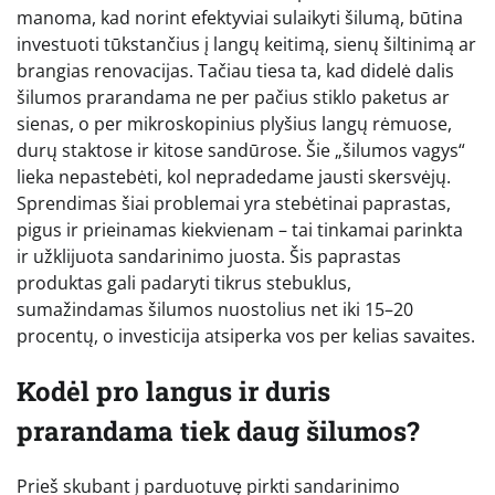
manoma, kad norint efektyviai sulaikyti šilumą, būtina
investuoti tūkstančius į langų keitimą, sienų šiltinimą ar
brangias renovacijas. Tačiau tiesa ta, kad didelė dalis
šilumos prarandama ne per pačius stiklo paketus ar
sienas, o per mikroskopinius plyšius langų rėmuose,
durų staktose ir kitose sandūrose. Šie „šilumos vagys“
lieka nepastebėti, kol nepradedame jausti skersvėjų.
Sprendimas šiai problemai yra stebėtinai paprastas,
pigus ir prieinamas kiekvienam – tai tinkamai parinkta
ir užklijuota sandarinimo juosta. Šis paprastas
produktas gali padaryti tikrus stebuklus,
sumažindamas šilumos nuostolius net iki 15–20
procentų, o investicija atsiperka vos per kelias savaites.
Kodėl pro langus ir duris
prarandama tiek daug šilumos?
Prieš skubant į parduotuvę pirkti sandarinimo