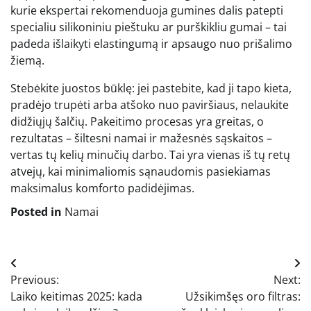
kurie ekspertai rekomenduoja gumines dalis patepti
specialiu silikoniniu pieštuku ar purškikliu gumai – tai
padeda išlaikyti elastingumą ir apsaugo nuo prišalimo
žiemą.
Stebėkite juostos būklę: jei pastebite, kad ji tapo kieta,
pradėjo trupėti arba atšoko nuo paviršiaus, nelaukite
didžiųjų šalčių. Pakeitimo procesas yra greitas, o
rezultatas – šiltesni namai ir mažesnės sąskaitos –
vertas tų kelių minučių darbo. Tai yra vienas iš tų retų
atvejų, kai minimaliomis sąnaudomis pasiekiamas
maksimalus komforto padidėjimas.
Posted in
Namai
Navigacija
Previous:
Next:
tarp
Laiko keitimas 2025: kada
Užsikimšęs oro filtras: