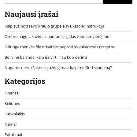
Naujausi įrašai
Kaip sužinoti savo kraujo grupę e.sveikatoje: instrukcija
Ombre nagų lakavimas namuose: gidas tobulam perėjimui
Sultinga menkės filė orkaitėje: paprastas vakarienės receptas
Bolivinė balanda: kaip išsivirti ir su kuo derinti
Nugaros nervų šaknelių uždegimas: kaip malšinti skausmą?
Kategorijos
Finansai
Kelionės
Laisvalaikis
Namai
Patarimai