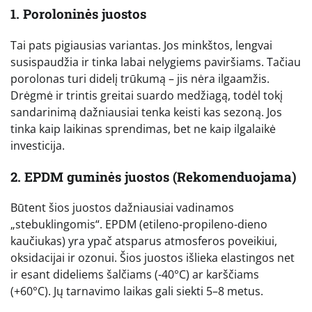
1. Poroloninės juostos
Tai pats pigiausias variantas. Jos minkštos, lengvai
susispaudžia ir tinka labai nelygiems paviršiams. Tačiau
porolonas turi didelį trūkumą – jis nėra ilgaamžis.
Drėgmė ir trintis greitai suardo medžiagą, todėl tokį
sandarinimą dažniausiai tenka keisti kas sezoną. Jos
tinka kaip laikinas sprendimas, bet ne kaip ilgalaikė
investicija.
2. EPDM guminės juostos (Rekomenduojama)
Būtent šios juostos dažniausiai vadinamos
„stebuklingomis“. EPDM (etileno-propileno-dieno
kaučiukas) yra ypač atsparus atmosferos poveikiui,
oksidacijai ir ozonui. Šios juostos išlieka elastingos net
ir esant dideliems šalčiams (-40°C) ar karščiams
(+60°C). Jų tarnavimo laikas gali siekti 5–8 metus.