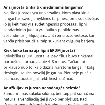
Ar ši juosta tinka tik mediniams langams?
Ne, šios juostos yra universalios. Nors plastikiniai
langai turi savo gamyklines tarpines, joms susidėvėjus
(o jų keitimas yra sudėtingesnis procesas), lipni
sandarinimo juosta yra puikus papildomas
sprendimas. Ji klijuojama ant rėmo tose vietose, kur
varčia prisispaudžia, taip sukuriant dvigubą barjerą.
Kiek laiko tarnauja lipni EPDM juosta?
Kokybiška EPDM juosta, jei paviršius buvo tinkamai
paruoštas, tarnauja apie 4–8 metus. Tačiau tai
priklauso nuo to, kaip dažnai varstomi langai ir kokį
tiesioginį saulės poveikį jie gauna. Pietinėje pusėje
esančias juostas gali tekti keisti dažniau.
Ar užklijavus juostą nepadaugės pelėsio?
Sandarinimas sulaiko šilumą, bet taip pat sumažina
natūralią ventiliaciją (jei ji vyko per plyšius). Kad
išvengtumėte drėgmės kaupimosi ir pelėsio, būtina