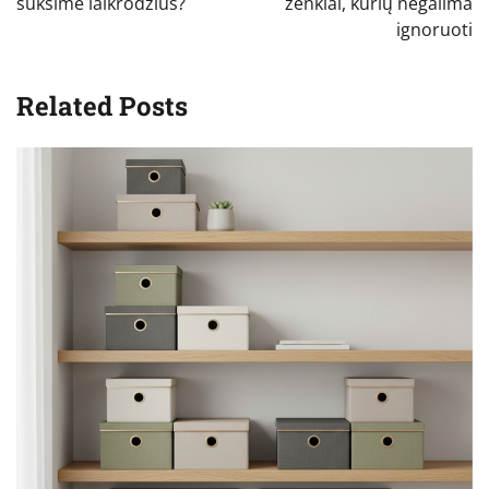
įrašų
suksime laikrodžius?
ženklai, kurių negalima
ignoruoti
Related Posts