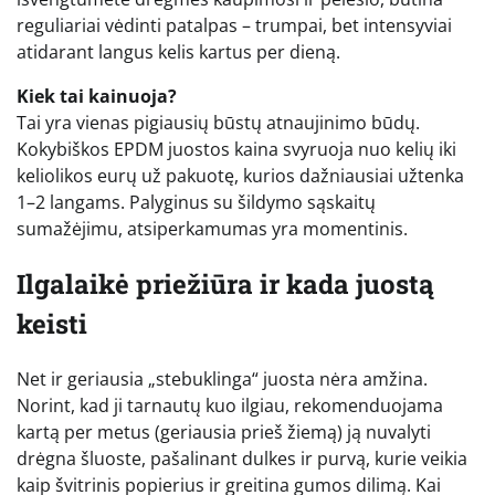
reguliariai vėdinti patalpas – trumpai, bet intensyviai
atidarant langus kelis kartus per dieną.
Kiek tai kainuoja?
Tai yra vienas pigiausių būstų atnaujinimo būdų.
Kokybiškos EPDM juostos kaina svyruoja nuo kelių iki
keliolikos eurų už pakuotę, kurios dažniausiai užtenka
1–2 langams. Palyginus su šildymo sąskaitų
sumažėjimu, atsiperkamumas yra momentinis.
Ilgalaikė priežiūra ir kada juostą
keisti
Net ir geriausia „stebuklinga“ juosta nėra amžina.
Norint, kad ji tarnautų kuo ilgiau, rekomenduojama
kartą per metus (geriausia prieš žiemą) ją nuvalyti
drėgna šluoste, pašalinant dulkes ir purvą, kurie veikia
kaip švitrinis popierius ir greitina gumos dilimą. Kai