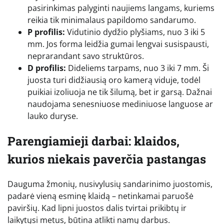
pasirinkimas palyginti naujiems langams, kuriems
reikia tik minimalaus papildomo sandarumo.
P profilis:
Vidutinio dydžio plyšiams, nuo 3 iki 5
mm. Jos forma leidžia gumai lengvai susispausti,
neprarandant savo struktūros.
D profilis:
Dideliems tarpams, nuo 3 iki 7 mm. Ši
juosta turi didžiausią oro kamerą viduje, todėl
puikiai izoliuoja ne tik šilumą, bet ir garsą. Dažnai
naudojama senesniuose mediniuose languose ar
lauko duryse.
Parengiamieji darbai: klaidos,
kurios niekais paverčia pastangas
Dauguma žmonių, nusivylusių sandarinimo juostomis,
padarė vieną esminę klaidą – netinkamai paruošė
paviršių. Kad lipni juostos dalis tvirtai prikibtų ir
laikytųsi metus, būtina atlikti namų darbus.