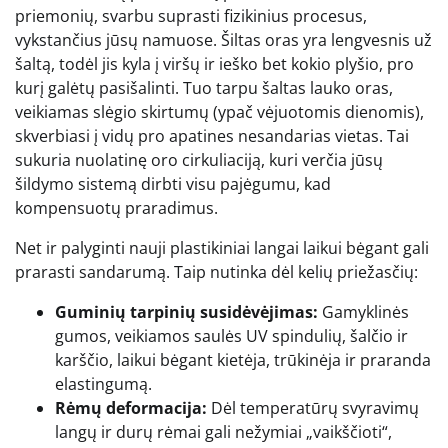
priemonių, svarbu suprasti fizikinius procesus,
vykstančius jūsų namuose. Šiltas oras yra lengvesnis už
šaltą, todėl jis kyla į viršų ir ieško bet kokio plyšio, pro
kurį galėtų pasišalinti. Tuo tarpu šaltas lauko oras,
veikiamas slėgio skirtumų (ypač vėjuotomis dienomis),
skverbiasi į vidų pro apatines nesandarias vietas. Tai
sukuria nuolatinę oro cirkuliaciją, kuri verčia jūsų
šildymo sistemą dirbti visu pajėgumu, kad
kompensuotų praradimus.
Net ir palyginti nauji plastikiniai langai laikui bėgant gali
prarasti sandarumą. Taip nutinka dėl kelių priežasčių:
Guminių tarpinių susidėvėjimas:
Gamyklinės
gumos, veikiamos saulės UV spindulių, šalčio ir
karščio, laikui bėgant kietėja, trūkinėja ir praranda
elastingumą.
Rėmų deformacija:
Dėl temperatūrų svyravimų
langų ir durų rėmai gali nežymiai „vaikščioti“,