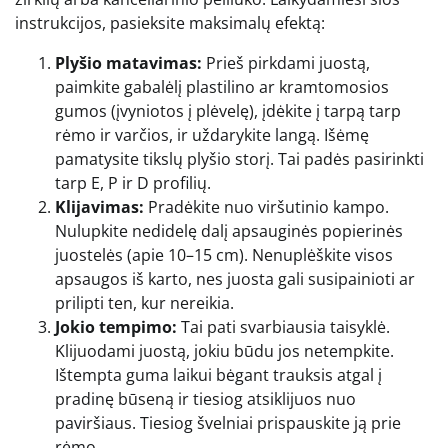
instrukcijos, pasieksite maksimalų efektą:
Plyšio matavimas:
Prieš pirkdami juostą,
paimkite gabalėlį plastilino ar kramtomosios
gumos (įvyniotos į plėvelę), įdėkite į tarpą tarp
rėmo ir varčios, ir uždarykite langą. Išėmę
pamatysite tikslų plyšio storį. Tai padės pasirinkti
tarp E, P ir D profilių.
Klijavimas:
Pradėkite nuo viršutinio kampo.
Nulupkite nedidelę dalį apsauginės popierinės
juostelės (apie 10–15 cm). Nenuplėškite visos
apsaugos iš karto, nes juosta gali susipainioti ar
prilipti ten, kur nereikia.
Jokio tempimo:
Tai pati svarbiausia taisyklė.
Klijuodami juostą, jokiu būdu jos netempkite.
Ištempta guma laikui bėgant trauksis atgal į
pradinę būseną ir tiesiog atsiklijuos nuo
paviršiaus. Tiesiog švelniai prispauskite ją prie
rėmo.