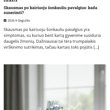
SVEIKATA
Skausmas po kairiuoju šonkauliu pavalgius: kada
sunerimti?
2026 9 Gegužės
Skausmas po kairiuoju šonkauliu pavalgius yra
simptomas, su kuriuo bent kartą gyvenime susiduria
daugelis žmonių. Dažniausiai tai tėra trumpalaikis
virškinimo sutrikimas, tačiau kartais toks pojūtis […]