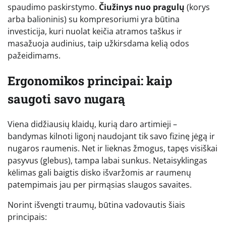
spaudimo paskirstymo.
Čiužinys nuo pragulų
(korys
arba balioninis) su kompresoriumi yra būtina
investicija, kuri nuolat keičia atramos taškus ir
masažuoja audinius, taip užkirsdama kelią odos
pažeidimams.
Ergonomikos principai: kaip
saugoti savo nugarą
Viena didžiausių klaidų, kurią daro artimieji –
bandymas kilnoti ligonį naudojant tik savo fizinę jėgą ir
nugaros raumenis. Net ir lieknas žmogus, tapęs visiškai
pasyvus (glebus), tampa labai sunkus. Netaisyklingas
kėlimas gali baigtis disko išvaržomis ar raumenų
patempimais jau per pirmąsias slaugos savaites.
Norint išvengti traumų, būtina vadovautis šiais
principais: