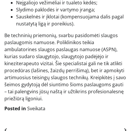
Neįgaliojo vežimėliai ir tualeto kėdės;
Slydimo paklodės ir vartymo įranga;
Sauskelnės ir įklotai (kompensuojama dalis pagal
nustatytą ligą ir poreikius).
Be techninių priemonių, svarbu pasidomėti slaugos
paslaugomis namuose. Poliklinikos teikia
ambulatorines slaugos paslaugas namuose (ASPN),
kurias sudaro slaugytojo, slaugytojo padėjėjo ir
kineziterapeuto vizitai. Šie specialistai gali ne tik atlikti
procedūras (lašines, žaizdų perrišimą), bet ir apmokyti
artimuosius teisingų slaugos technikų. Kreipkitės į savo
šeimos gydytoją dėl siuntimo šioms paslaugoms gauti
– tai palengvins jūsų naštą ir užtikrins profesionalesnę
priežiūrą ligoniui.
Posted in
Sveikata