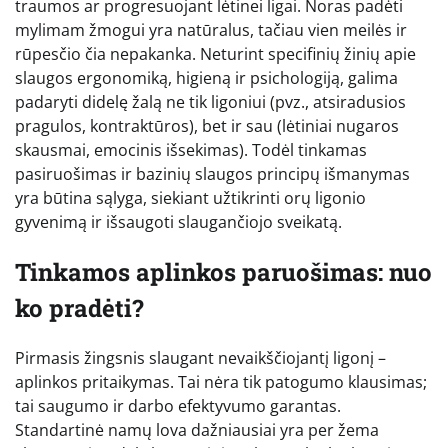
traumos ar progresuojant lėtinei ligai. Noras padėti
mylimam žmogui yra natūralus, tačiau vien meilės ir
rūpesčio čia nepakanka. Neturint specifinių žinių apie
slaugos ergonomiką, higieną ir psichologiją, galima
padaryti didelę žalą ne tik ligoniui (pvz., atsiradusios
pragulos, kontraktūros), bet ir sau (lėtiniai nugaros
skausmai, emocinis išsekimas). Todėl tinkamas
pasiruošimas ir bazinių slaugos principų išmanymas
yra būtina sąlyga, siekiant užtikrinti orų ligonio
gyvenimą ir išsaugoti slaugančiojo sveikatą.
Tinkamos aplinkos paruošimas: nuo
ko pradėti?
Pirmasis žingsnis slaugant nevaikščiojantį ligonį –
aplinkos pritaikymas. Tai nėra tik patogumo klausimas;
tai saugumo ir darbo efektyvumo garantas.
Standartinė namų lova dažniausiai yra per žema