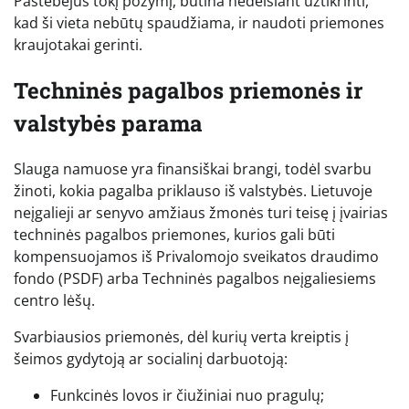
Pastebėjus tokį požymį, būtina nedelsiant užtikrinti,
kad ši vieta nebūtų spaudžiama, ir naudoti priemones
kraujotakai gerinti.
Techninės pagalbos priemonės ir
valstybės parama
Slauga namuose yra finansiškai brangi, todėl svarbu
žinoti, kokia pagalba priklauso iš valstybės. Lietuvoje
neįgalieji ar senyvo amžiaus žmonės turi teisę į įvairias
techninės pagalbos priemones, kurios gali būti
kompensuojamos iš Privalomojo sveikatos draudimo
fondo (PSDF) arba Techninės pagalbos neįgaliesiems
centro lėšų.
Svarbiausios priemonės, dėl kurių verta kreiptis į
šeimos gydytoją ar socialinį darbuotoją:
Funkcinės lovos ir čiužiniai nuo pragulų;