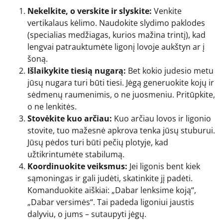
Nekelkite, o verskite ir slyskite:
Venkite
vertikalaus kėlimo. Naudokite slydimo paklodes
(specialias medžiagas, kurios mažina trintį), kad
lengvai patrauktumėte ligonį lovoje aukštyn ar į
šoną.
Išlaikykite tiesią nugarą:
Bet kokio judesio metu
jūsų nugara turi būti tiesi. Jėgą generuokite kojų ir
sėdmenų raumenimis, o ne juosmeniu. Pritūpkite,
o ne lenkitės.
Stovėkite kuo arčiau:
Kuo arčiau lovos ir ligonio
stovite, tuo mažesnė apkrova tenka jūsų stuburui.
Jūsų pėdos turi būti pečių plotyje, kad
užtikrintumėte stabilumą.
Koordinuokite veiksmus:
Jei ligonis bent kiek
sąmoningas ir gali judėti, skatinkite jį padėti.
Komanduokite aiškiai: „Dabar lenksime koją“,
„Dabar versimės“. Tai padeda ligoniui jaustis
dalyviu, o jums – sutaupyti jėgų.