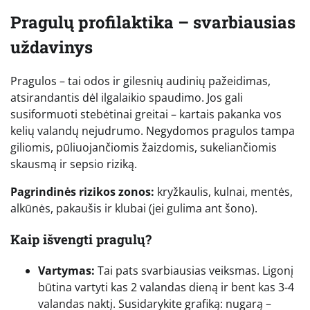
Pragulų profilaktika – svarbiausias
uždavinys
Pragulos – tai odos ir gilesnių audinių pažeidimas,
atsirandantis dėl ilgalaikio spaudimo. Jos gali
susiformuoti stebėtinai greitai – kartais pakanka vos
kelių valandų nejudrumo. Negydomos pragulos tampa
giliomis, pūliuojančiomis žaizdomis, sukeliančiomis
skausmą ir sepsio riziką.
Pagrindinės rizikos zonos:
kryžkaulis, kulnai, mentės,
alkūnės, pakaušis ir klubai (jei gulima ant šono).
Kaip išvengti pragulų?
Vartymas:
Tai pats svarbiausias veiksmas. Ligonį
būtina vartyti kas 2 valandas dieną ir bent kas 3-4
valandas naktį. Susidarykite grafiką: nugarą –