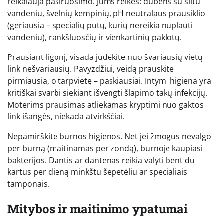
reikalauja pasiruošimo. Jums reikės: dubens su šiltu
vandeniu, švelnių kempinių, pH neutralaus prausiklio
(geriausia – specialių putų, kurių nereikia nuplauti
vandeniu), rankšluosčių ir vienkartinių paklotų.
Prausiant ligonį, visada judėkite nuo švariausių vietų
link nešvariausių. Pavyzdžiui, veidą prauskite
pirmiausia, o tarpvietę – paskiausiai. Intymi higiena yra
kritiškai svarbi siekiant išvengti šlapimo takų infekcijų.
Moterims prausimas atliekamas kryptimi nuo gaktos
link išangės, niekada atvirkščiai.
Nepamirškite burnos higienos. Net jei žmogus nevalgo
per burną (maitinamas per zondą), burnoje kaupiasi
bakterijos. Dantis ar dantenas reikia valyti bent du
kartus per dieną minkštu šepetėliu ar specialiais
tamponais.
Mitybos ir maitinimo ypatumai