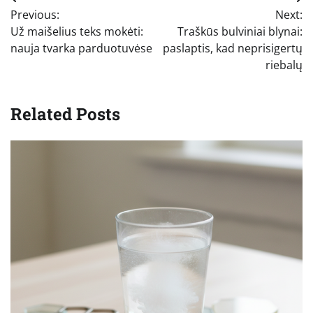
Navigacija
Previous:
Next:
tarp
Už maišelius teks mokėti:
Traškūs bulviniai blynai:
įrašų
nauja tvarka parduotuvėse
paslaptis, kad neprisigertų
riebalų
Related Posts