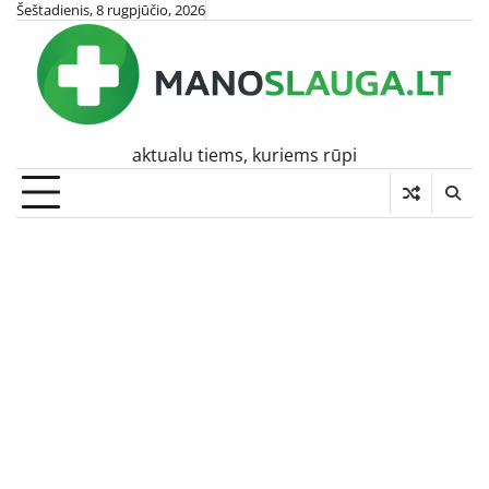
Skip
Šeštadienis, 8 rugpjūčio, 2026
to
content
aktualu tiems, kuriems rūpi