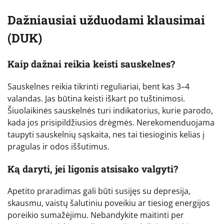
Dažniausiai užduodami klausimai
(DUK)
Kaip dažnai reikia keisti sauskelnes?
Sauskelnes reikia tikrinti reguliariai, bent kas 3–4
valandas. Jas būtina keisti iškart po tuštinimosi.
Šiuolaikinės sauskelnės turi indikatorius, kurie parodo,
kada jos prisipildžiusios drėgmės. Nerekomenduojama
taupyti sauskelnių sąskaita, nes tai tiesioginis kelias į
pragulas ir odos iššutimus.
Ką daryti, jei ligonis atsisako valgyti?
Apetito praradimas gali būti susijęs su depresija,
skausmu, vaistų šalutiniu poveikiu ar tiesiog energijos
poreikio sumažėjimu. Nebandykite maitinti per