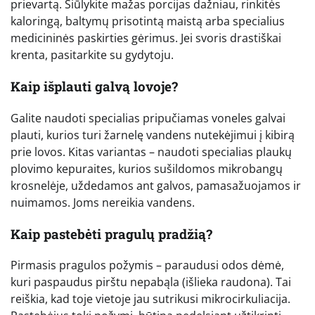
prievartą. Siūlykite mažas porcijas dažniau, rinkitės
kaloringą, baltymų prisotintą maistą arba specialius
medicininės paskirties gėrimus. Jei svoris drastiškai
krenta, pasitarkite su gydytoju.
Kaip išplauti galvą lovoje?
Galite naudoti specialias pripučiamas voneles galvai
plauti, kurios turi žarnelę vandens nutekėjimui į kibirą
prie lovos. Kitas variantas – naudoti specialias plaukų
plovimo kepuraites, kurios sušildomos mikrobangų
krosnelėje, uždedamos ant galvos, pamasažuojamos ir
nuimamos. Joms nereikia vandens.
Kaip pastebėti pragulų pradžią?
Pirmasis pragulos požymis – paraudusi odos dėmė,
kuri paspaudus pirštu nepabąla (išlieka raudona). Tai
reiškia, kad toje vietoje jau sutrikusi mikrocirkuliacija.