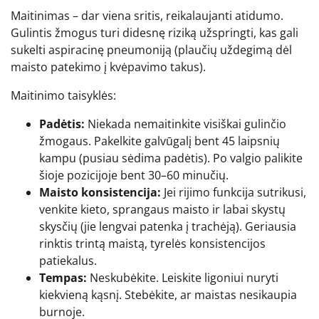
Maitinimas – dar viena sritis, reikalaujanti atidumo.
Gulintis žmogus turi didesnę riziką užspringti, kas gali
sukelti aspiracinę pneumoniją (plaučių uždegimą dėl
maisto patekimo į kvėpavimo takus).
Maitinimo taisyklės:
Padėtis:
Niekada nemaitinkite visiškai gulinčio
žmogaus. Pakelkite galvūgalį bent 45 laipsnių
kampu (pusiau sėdima padėtis). Po valgio palikite
šioje pozicijoje bent 30–60 minučių.
Maisto konsistencija:
Jei rijimo funkcija sutrikusi,
venkite kieto, sprangaus maisto ir labai skystų
skysčių (jie lengvai patenka į trachėją). Geriausia
rinktis trintą maistą, tyrelės konsistencijos
patiekalus.
Tempas:
Neskubėkite. Leiskite ligoniui nuryti
kiekvieną kąsnį. Stebėkite, ar maistas nesikaupia
burnoje.