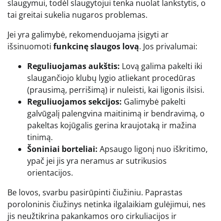
slaugymui, todėl slaugytojui tenka nuolat lankstytis, o
tai greitai sukelia nugaros problemas.
Jei yra galimybė, rekomenduojama įsigyti ar
išsinuomoti
funkcinę slaugos lovą
. Jos privalumai:
Reguliuojamas aukštis:
Lovą galima pakelti iki
slaugančiojo klubų lygio atliekant procedūras
(prausimą, perrišimą) ir nuleisti, kai ligonis ilsisi.
Reguliuojamos sekcijos:
Galimybė pakelti
galvūgalį palengvina maitinimą ir bendravimą, o
pakeltas kojūgalis gerina kraujotaką ir mažina
tinimą.
Šoniniai borteliai:
Apsaugo ligonį nuo iškritimo,
ypač jei jis yra neramus ar sutrikusios
orientacijos.
Be lovos, svarbu pasirūpinti čiužiniu. Paprastas
poroloninis čiužinys netinka ilgalaikiam gulėjimui, nes
jis neužtikrina pakankamos oro cirkuliacijos ir