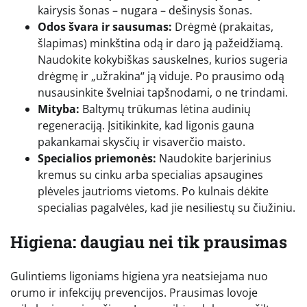
kairysis šonas – nugara – dešinysis šonas.
Odos švara ir sausumas:
Drėgmė (prakaitas,
šlapimas) minkština odą ir daro ją pažeidžiamą.
Naudokite kokybiškas sauskelnes, kurios sugeria
drėgmę ir „užrakina“ ją viduje. Po prausimo odą
nusausinkite švelniai tapšnodami, o ne trindami.
Mityba:
Baltymų trūkumas lėtina audinių
regeneraciją. Įsitikinkite, kad ligonis gauna
pakankamai skysčių ir visaverčio maisto.
Specialios priemonės:
Naudokite barjerinius
kremus su cinku arba specialias apsaugines
plėveles jautrioms vietoms. Po kulnais dėkite
specialias pagalvėles, kad jie nesiliestų su čiužiniu.
Higiena: daugiau nei tik prausimas
Gulintiems ligoniams higiena yra neatsiejama nuo
orumo ir infekcijų prevencijos. Prausimas lovoje