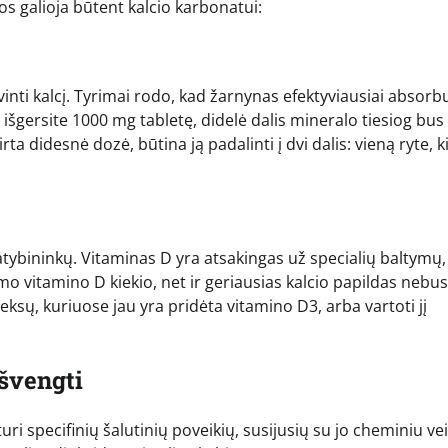
ios galioja būtent kalcio karbonatui:
nti kalcį. Tyrimai rodo, kad žarnynas efektyviausiai absorb
 išgersite 1000 mg tabletę, didelė dalis mineralo tiesiog bus
 didesnė dozė, būtina ją padalinti į dvi dalis: vieną ryte, ki
atybininkų. Vitaminas D yra atsakingas už specialių baltymų,
mo vitamino D kiekio, net ir geriausias kalcio papildas nebus
eksų, kuriuose jau yra pridėta vitamino D3, arba vartoti jį
išvengti
i specifinių šalutinių poveikių, susijusių su jo cheminiu ve