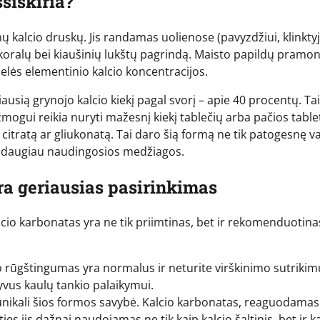
šsiskiria?
 kalcio druskų. Jis randamas uolienose (pavyzdžiui, klinktyj
 koralų bei kiaušinių lukštų pagrindą. Maisto papildų pramon
elės elementinio kalcio koncentracijos.
ausią grynojo kalcio kiekį pagal svorį – apie 40 procentų. Tai
ogui reikia nuryti mažesnį kiekį tablečių arba pačios table
o citratą ar gliukonatą. Tai daro šią formą ne tik patogesnę va
a daugiau naudingosios medžiagos.
yra geriausias pasirinkimas
kalcio karbonatas yra ne tik priimtinas, bet ir rekomenduotina
o rūgštingumas yra normalus ir neturite virškinimo sutrikim
yvus kaulų tankio palaikymui.
unikali šios formos savybė. Kalcio karbonatas, reaguodamas
ies jis dažnai naudojamas ne tik kaip kalcio šaltinis, bet ir k