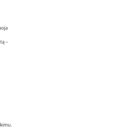
uoja
tą –
ikimu.