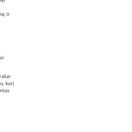
ną, o
ui
aliai
u, kurį
intas