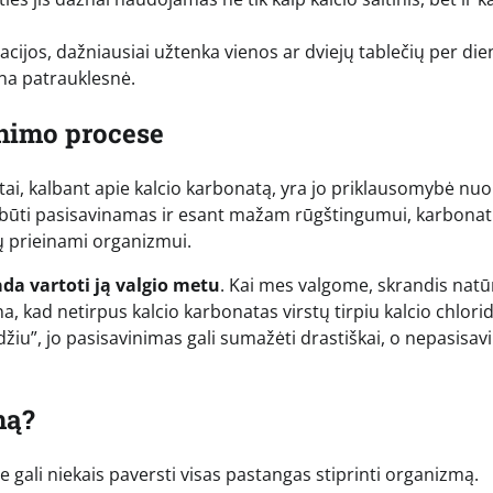
cijos, dažniausiai užtenka vienos ar dviejų tablečių per die
na patrauklesnė.
inimo procese
ai, kalbant apie kalcio karbonatą, yra jo priklausomybė nuo
gali būti pasisavinamas ir esant mažam rūgštingumui, karbonat
ptų prieinami organizmui.
ada vartoti ją valgio metu
. Kai mes valgome, skrandis natūr
ina, kad netirpus kalcio karbonatas virstų tirpiu kalcio chlorid
žiu”, jo pasisavinimas gali sumažėti drastiškai, o nepasisav
mą?
 gali niekais paversti visas pastangas stiprinti organizmą.