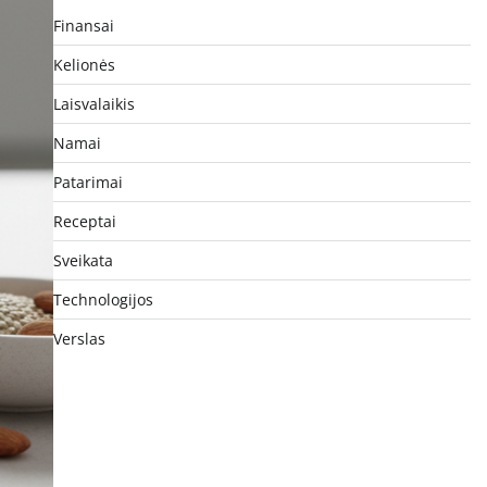
Finansai
Kelionės
Laisvalaikis
Namai
Patarimai
Receptai
Sveikata
Technologijos
Verslas