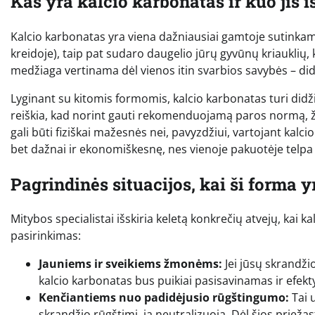
Kas yra kalcio karbonatas ir kuo jis i
Kalcio karbonatas yra viena dažniausiai gamtoje sutinkamų
kreidoje), taip pat sudaro daugelio jūrų gyvūnų kriauklių,
medžiaga vertinama dėl vienos itin svarbios savybės – did
Lyginant su kitomis formomis, kalcio karbonatas turi didži
reiškia, kad norint gauti rekomenduojamą paros normą, žm
gali būti fiziškai mažesnės nei, pavyzdžiui, vartojant kalci
bet dažnai ir ekonomiškesnę, nes vienoje pakuotėje telp
Pagrindinės situacijos, kai ši forma 
Mitybos specialistai išskiria keletą konkrečių atvejų, kai 
pasirinkimas:
Jauniems ir sveikiems žmonėms:
Jei jūsų skrandži
kalcio karbonatas bus puikiai pasisavinamas ir efekt
Kenčiantiems nuo padidėjusio rūgštingumo:
Tai 
skrandžio rūgštimi, ją neutralizuoja. Dėl šios priežast