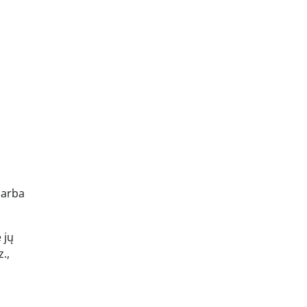
 arba
 jų
.,