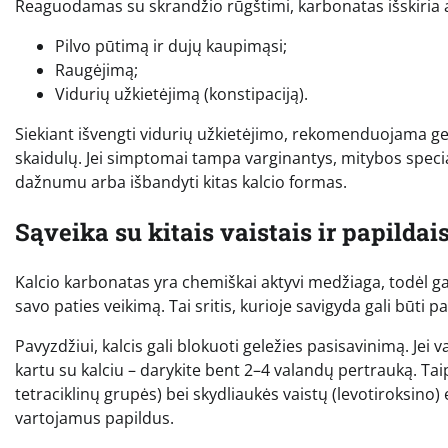
Reaguodamas su skrandžio rūgštimi, karbonatas išskiria ang
Pilvo pūtimą ir dujų kaupimąsi;
Raugėjimą;
Vidurių užkietėjimą (konstipaciją).
Siekiant išvengti vidurių užkietėjimo, rekomenduojama ge
skaidulų. Jei simptomai tampa varginantys, mitybos speci
dažnumu arba išbandyti kitas kalcio formas.
Sąveika su kitais vaistais ir papildai
Kalcio karbonatas yra chemiškai aktyvi medžiaga, todėl gal
savo paties veikimą. Tai sritis, kurioje savigyda gali būti p
Pavyzdžiui, kalcis gali blokuoti geležies pasisavinimą. Jei 
kartu su kalciu – darykite bent 2–4 valandų pertrauką. Taip
tetraciklinų grupės) bei skydliaukės vaistų (levotiroksino
vartojamus papildus.