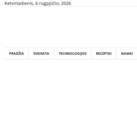
Skip
Ketvirtadienis, 6 rugpjūčio, 2026
to
content
PRADŽIA
SVEIKATA
TECHNOLOGIJOS
RECEPTAI
NAMAI