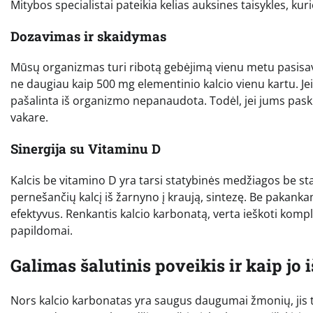
Mitybos specialistai pateikia kelias auksines taisykles, kur
Dozavimas ir skaidymas
Mūsų organizmas turi ribotą gebėjimą vienu metu pasisavi
ne daugiau kaip 500 mg elementinio kalcio vienu kartu. Jei
pašalinta iš organizmo nepanaudota. Todėl, jei jums paskirta
vakare.
Sinergija su Vitaminu D
Kalcis be vitamino D yra tarsi statybinės medžiagos be st
pernešančių kalcį iš žarnyno į kraują, sintezę. Be pakanka
efektyvus. Renkantis kalcio karbonatą, verta ieškoti kompl
papildomai.
Galimas šalutinis poveikis ir kaip jo 
Nors kalcio karbonatas yra saugus daugumai žmonių, jis tur