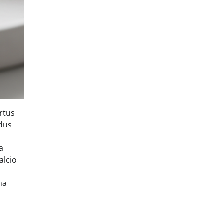
irtus
ndus
a
alcio
na