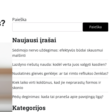
Paieška
s?
Paieška
Naujausi įrašai
Sėdimojo nervo uždegimas: efektyvūs būdai skausmui
malšinti
Lazdyno riešutų nauda: kodėl verta juos valgyti kasdien?
Nuolatinės gleivės gerklėje: ar tai rimto refliukso ženklas?
Kiek laiko virti koldūnus, kad jie neprarastų formos ir
skonio
Pėdų deginimas: kada tai praneša apie pavojingą ligą?
Kategorijos