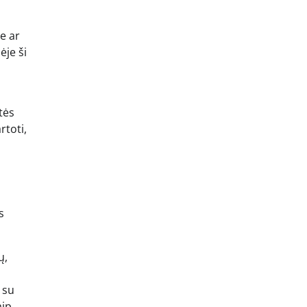
e ar
ėje ši
tės
rtoti,
s
ų,
 su
aip