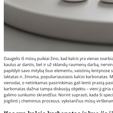
Daugelis iš mūsų puikiai žino, kad kalcis yra vienas svar
kaulus ar dantis, bet ir už sklandų raumenų darbą, nerv
papildyti savo mitybą šiuo elementu, vaistinių lentynose s
laktatas ir, žinoma, populiariausiasis kalcio karbonatas. M
vienodai, o netinkamas pasirinkimas gali lemti prastą pas
karbonatas dažnai tampa diskusijų objektu – vieni jį giria 
galimo sunkumo skrandžiui. Norint suprasti, kada ši specifi
įsigilinti į cheminius procesus, vykstančius mūsų virškin