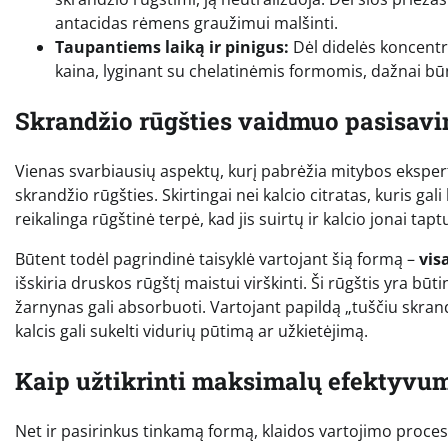
antacidas rėmens graužimui malšinti.
Taupantiems laiką ir pinigus:
Dėl didelės koncentra
kaina, lyginant su chelatinėmis formomis, dažnai bū
Skrandžio rūgšties vaidmuo pasisav
Vienas svarbiausių aspektų, kurį pabrėžia mitybos ekspert
skrandžio rūgšties. Skirtingai nei kalcio citratas, kuris 
reikalinga rūgštinė terpė, kad jis suirtų ir kalcio jonai ta
Būtent todėl pagrindinė taisyklė vartojant šią formą –
vis
išskiria druskos rūgštį maistui virškinti. Ši rūgštis yra būt
žarnynas gali absorbuoti. Vartojant papildą „tuščiu skrand
kalcis gali sukelti vidurių pūtimą ar užkietėjimą.
Kaip užtikrinti maksimalų efektyvu
Net ir pasirinkus tinkamą formą, klaidos vartojimo procese