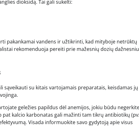
lies dioksidą. Tai gali sukelti:
rti pakankamai vandens ir užtikrinti, kad mityboje netrūktų
alistai rekomenduoja pereiti prie mažesnių dozių dažnesniu
s
i sąveikauti su kitais vartojamais preparatais, keisdamas jų
avojinga.
vartojate geležies papildus dėl anemijos, jokiu būdu negerkite
 pat kalcio karbonatas gali mažinti tam tikrų antibiotikų (pvz
) efektyvumą. Visada informuokite savo gydytoją apie visus