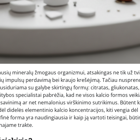
biausių mineralų žmogaus organizmui, atsakingas ne tik už tv
inių impulsų perdavimą bei kraujo krešėjimą. Tačiau nuspre
usiduriama su galybe skirtingų formų: citratas, gliukonatas,
itybos specialistai pabrėžia, kad ne visos kalcio formos veiki
isavinimą ar net nemalonius virškinimo sutrikimus. Būtent k
dėl didelės elementinio kalcio koncentracijos, kiti vengia dėl
nė forma yra naudingiausia ir kaip ją vartoti teisingai, būti
amajame trakte.