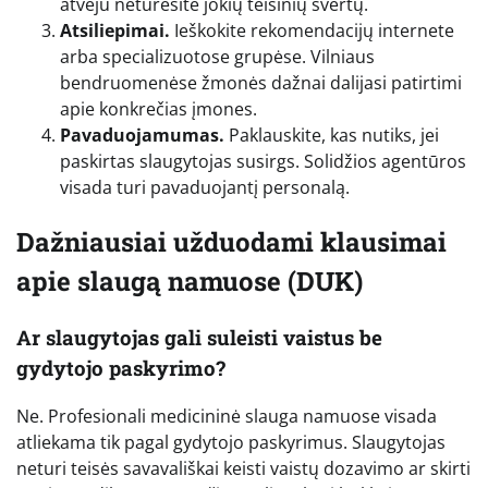
atveju neturėsite jokių teisinių svertų.
Atsiliepimai.
Ieškokite rekomendacijų internete
arba specializuotose grupėse. Vilniaus
bendruomenėse žmonės dažnai dalijasi patirtimi
apie konkrečias įmones.
Pavaduojamumas.
Paklauskite, kas nutiks, jei
paskirtas slaugytojas susirgs. Solidžios agentūros
visada turi pavaduojantį personalą.
Dažniausiai užduodami klausimai
apie slaugą namuose (DUK)
Ar slaugytojas gali suleisti vaistus be
gydytojo paskyrimo?
Ne. Profesionali medicininė slauga namuose visada
atliekama tik pagal gydytojo paskyrimus. Slaugytojas
neturi teisės savavališkai keisti vaistų dozavimo ar skirti