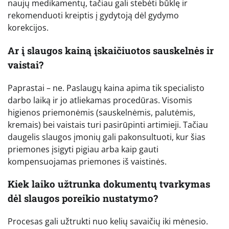
naujų medikamentų, tačiau gali stebėti būklę ir
rekomenduoti kreiptis į gydytoją dėl gydymo
korekcijos.
Ar į slaugos kainą įskaičiuotos sauskelnės ir
vaistai?
Paprastai – ne. Paslaugų kaina apima tik specialisto
darbo laiką ir jo atliekamas procedūras. Visomis
higienos priemonėmis (sauskelnėmis, palutėmis,
kremais) bei vaistais turi pasirūpinti artimieji. Tačiau
daugelis slaugos įmonių gali pakonsultuoti, kur šias
priemones įsigyti pigiau arba kaip gauti
kompensuojamas priemones iš vaistinės.
Kiek laiko užtrunka dokumentų tvarkymas
dėl slaugos poreikio nustatymo?
Procesas gali užtrukti nuo kelių savaičių iki mėnesio.