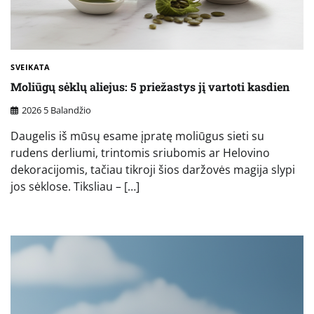
SVEIKATA
Moliūgų sėklų aliejus: 5 priežastys jį vartoti kasdien
2026 5 Balandžio
Daugelis iš mūsų esame įpratę moliūgus sieti su
rudens derliumi, trintomis sriubomis ar Helovino
dekoracijomis, tačiau tikroji šios daržovės magija slypi
jos sėklose. Tiksliau – […]