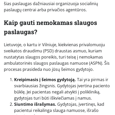
šias paslaugas dažniausiai organizuoja socialinių
paslaugų centrai arba privačios agentūros.
Kaip gauti nemokamas slaugos
paslaugas?
Lietuvoje, o kartu ir Vilniuje, kiekvienas privalomuoju
sveikatos draudimu (PSD) draustas asmuo, kuriam
nustatytas slaugos poreikis, turi teisę į nemokamas
ambulatorinės slaugos paslaugas namuose (ASPN). Šis
procesas prasideda nuo jūsų šeimos gydytojo.
Kreipimasis į šeimos gydytoją.
Tai yra pirmas ir
svarbiausias žingsnis. Gydytojas įvertina paciento
būklę. Jei pacientas negali atvykti į polikliniką,
gydytojas turi būti iškviečiamas į namus.
Siuntimo išrašymas.
Gydytojas, įvertinęs, kad
pacientui reikalinga slauga namuose, išrašo