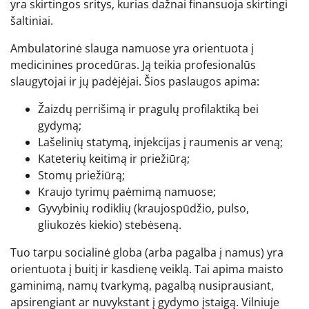
yra skirtingos sritys, kurias dažnai finansuoja skirtingi
šaltiniai.
Ambulatorinė slauga namuose yra orientuota į
medicinines procedūras. Ją teikia profesionalūs
slaugytojai ir jų padėjėjai. Šios paslaugos apima:
Žaizdų perrišimą ir pragulų profilaktiką bei
gydymą;
Lašelinių statymą, injekcijas į raumenis ar veną;
Kateterių keitimą ir priežiūrą;
Stomų priežiūrą;
Kraujo tyrimų paėmimą namuose;
Gyvybinių rodiklių (kraujospūdžio, pulso,
gliukozės kiekio) stebėseną.
Tuo tarpu socialinė globa (arba pagalba į namus) yra
orientuota į buitį ir kasdienę veiklą. Tai apima maisto
gaminimą, namų tvarkymą, pagalbą nusiprausiant,
apsirengiant ar nuvykstant į gydymo įstaigą. Vilniuje