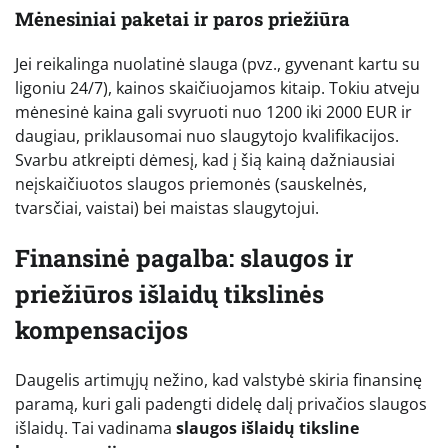
Mėnesiniai paketai ir paros priežiūra
Jei reikalinga nuolatinė slauga (pvz., gyvenant kartu su
ligoniu 24/7), kainos skaičiuojamos kitaip. Tokiu atveju
mėnesinė kaina gali svyruoti nuo 1200 iki 2000 EUR ir
daugiau, priklausomai nuo slaugytojo kvalifikacijos.
Svarbu atkreipti dėmesį, kad į šią kainą dažniausiai
neįskaičiuotos slaugos priemonės (sauskelnės,
tvarsčiai, vaistai) bei maistas slaugytojui.
Finansinė pagalba: slaugos ir
priežiūros išlaidų tikslinės
kompensacijos
Daugelis artimųjų nežino, kad valstybė skiria finansinę
paramą, kuri gali padengti didelę dalį privačios slaugos
išlaidų. Tai vadinama
slaugos išlaidų tiksline