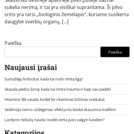
Skausmas dešinėje apatinėje pilvo pusėje dažnai
sukelia nerimą, ir tai yra visiškai suprantama. Ši pilvo
sritis yra tarsi „biologinis žemėlapis“, kuriame susikerta
daugybė svarbių organų, […]
Paieška
Paieška
Naujausi įrašai
Sumažėję limfocitai: kada tai rodo rimtą ligą?
Skauda pėdos šoną: kada tai rimta trauma ir kaip sau padėti
Vitamino B6 nauda: kodėl šis vitaminas būtinas sveikatai
Sėdimojo nervo uždegimas: efektyvūs būdai skausmui malšinti
Lazdyno riešutų nauda: kodėl verta juos valgyti kasdien?
Kategorijos