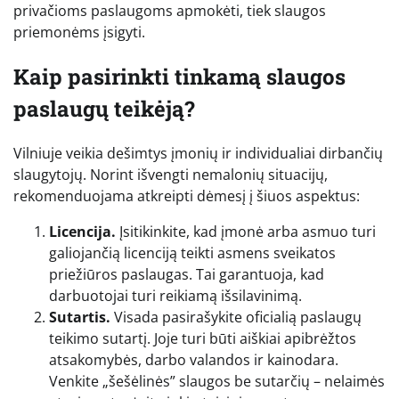
privačioms paslaugoms apmokėti, tiek slaugos
priemonėms įsigyti.
Kaip pasirinkti tinkamą slaugos
paslaugų teikėją?
Vilniuje veikia dešimtys įmonių ir individualiai dirbančių
slaugytojų. Norint išvengti nemalonių situacijų,
rekomenduojama atkreipti dėmesį į šiuos aspektus:
Licencija.
Įsitikinkite, kad įmonė arba asmuo turi
galiojančią licenciją teikti asmens sveikatos
priežiūros paslaugas. Tai garantuoja, kad
darbuotojai turi reikiamą išsilavinimą.
Sutartis.
Visada pasirašykite oficialią paslaugų
teikimo sutartį. Joje turi būti aiškiai apibrėžtos
atsakomybės, darbo valandos ir kainodara.
Venkite „šešėlinės” slaugos be sutarčių – nelaimės