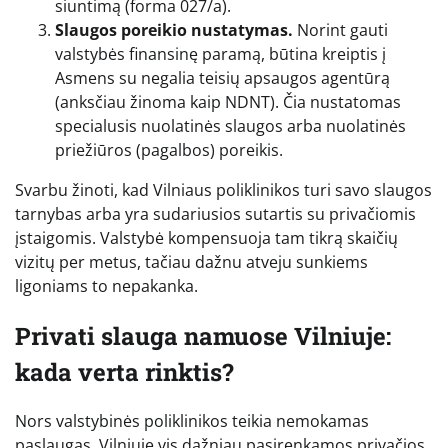
siuntimą (forma 027/a).
Slaugos poreikio nustatymas.
Norint gauti
valstybės finansinę paramą, būtina kreiptis į
Asmens su negalia teisių apsaugos agentūrą
(anksčiau žinoma kaip NDNT). Čia nustatomas
specialusis nuolatinės slaugos arba nuolatinės
priežiūros (pagalbos) poreikis.
Svarbu žinoti, kad Vilniaus poliklinikos turi savo slaugos
tarnybas arba yra sudariusios sutartis su privačiomis
įstaigomis. Valstybė kompensuoja tam tikrą skaičių
vizitų per metus, tačiau dažnu atveju sunkiems
ligoniams to nepakanka.
Privati slauga namuose Vilniuje:
kada verta rinktis?
Nors valstybinės poliklinikos teikia nemokamas
paslaugas, Vilniuje vis dažniau pasirenkamos privačios