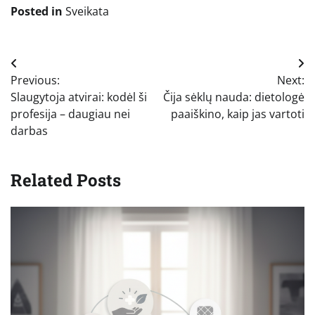
Posted in
Sveikata
Navigacija
Previous:
Next:
tarp
Slaugytoja atvirai: kodėl ši
Čija sėklų nauda: dietologė
įrašų
profesija – daugiau nei
paaiškino, kaip jas vartoti
darbas
Related Posts