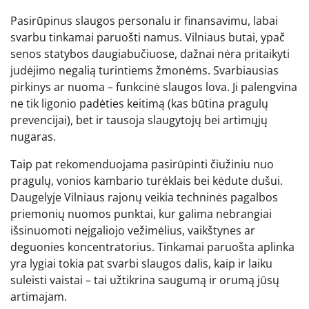
Pasirūpinus slaugos personalu ir finansavimu, labai
svarbu tinkamai paruošti namus. Vilniaus butai, ypač
senos statybos daugiabučiuose, dažnai nėra pritaikyti
judėjimo negalią turintiems žmonėms. Svarbiausias
pirkinys ar nuoma – funkcinė slaugos lova. Ji palengvina
ne tik ligonio padėties keitimą (kas būtina pragulų
prevencijai), bet ir tausoja slaugytojų bei artimųjų
nugaras.
Taip pat rekomenduojama pasirūpinti čiužiniu nuo
pragulų, vonios kambario turėklais bei kėdute dušui.
Daugelyje Vilniaus rajonų veikia techninės pagalbos
priemonių nuomos punktai, kur galima nebrangiai
išsinuomoti neįgaliojo vežimėlius, vaikštynes ar
deguonies koncentratorius. Tinkamai paruošta aplinka
yra lygiai tokia pat svarbi slaugos dalis, kaip ir laiku
suleisti vaistai – tai užtikrina saugumą ir orumą jūsų
artimajam.