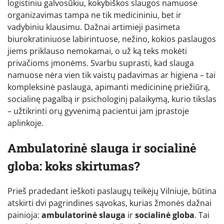
logistiniu galvosūkiu, kokybiškos slaugos namuose
organizavimas tampa ne tik medicininiu, bet ir
vadybiniu klausimu. Dažnai artimieji pasimeta
biurokratiniuose labirintuose, nežino, kokios paslaugos
jiems priklauso nemokamai, o už ką teks mokėti
privačioms įmonėms. Svarbu suprasti, kad slauga
namuose nėra vien tik vaistų padavimas ar higiena – tai
kompleksinė paslauga, apimanti medicininę priežiūrą,
socialinę pagalbą ir psichologinį palaikymą, kurio tikslas
– užtikrinti orų gyvenimą pacientui jam įprastoje
aplinkoje.
Ambulatorinė slauga ir socialinė
globa: koks skirtumas?
Prieš pradedant ieškoti paslaugų teikėjų Vilniuje, būtina
atskirti dvi pagrindines sąvokas, kurias žmonės dažnai
painioja:
ambulatorinė slauga
ir
socialinė globa
. Tai