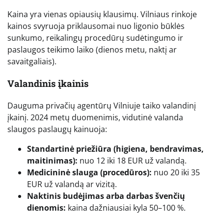
Kaina yra vienas opiausių klausimų. Vilniaus rinkoje
kainos svyruoja priklausomai nuo ligonio būklės
sunkumo, reikalingų procedūrų sudėtingumo ir
paslaugos teikimo laiko (dienos metu, naktį ar
savaitgaliais).
Valandinis įkainis
Dauguma privačių agentūrų Vilniuje taiko valandinį
įkainį. 2024 metų duomenimis, vidutinė valanda
slaugos paslaugų kainuoja:
Standartinė priežiūra (higiena, bendravimas,
maitinimas):
nuo 12 iki 18 EUR už valandą.
Medicininė slauga (procedūros):
nuo 20 iki 35
EUR už valandą ar vizitą.
Naktinis budėjimas arba darbas švenčių
dienomis:
kaina dažniausiai kyla 50–100 %.