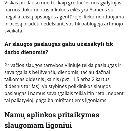
Viskas priklauso nuo to, kaip greitai šeimos gydytojas
paruoš dokumentus ir kokios eilės yra Asmens su
negalia teisių apsaugos agentūroje. Rekomenduojama
procesą pradėti nedelsiant, vos tik pablogėja artimojo
sveikata.
Ar slaugos paslaugas galiu užsisakyti tik
darbo dienomis?
Privačios slaugos tarnybos Vilniuje teikia paslaugas ir
savaitgaliais bei švenčių dienomis, tačiau dažnai
taikomas didesnis įkainis (pvz., 1,5 arba 2 kartus
didesnis tarifas). Valstybinės poliklinikos slaugos
paslaugas į namus savaitgaliais teikia itin retai, nebent
tai paliatyvioji pagalba mirštantiems ligoniams.
Namų aplinkos pritaikymas
slaugomam ligoniui