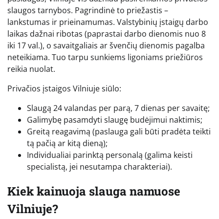
slaugos tarnybos. Pagrindinė to priežastis –
lankstumas ir prieinamumas. Valstybinių įstaigų darbo
laikas dažnai ribotas (paprastai darbo dienomis nuo 8
iki 17 val.), o savaitgaliais ar švenčių dienomis pagalba
neteikiama. Tuo tarpu sunkiems ligoniams priežiūros
reikia nuolat.
Privačios įstaigos Vilniuje siūlo:
Slaugą 24 valandas per parą, 7 dienas per savaitę;
Galimybę pasamdyti slaugę budėjimui naktimis;
Greitą reagavimą (paslauga gali būti pradėta teikti
tą pačią ar kitą dieną);
Individualiai parinktą personalą (galima keisti
specialistą, jei nesutampa charakteriai).
Kiek kainuoja slauga namuose
Vilniuje?