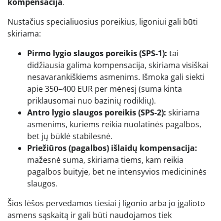
kompensacija
.
Nustačius specialiuosius poreikius, ligoniui gali būti
skiriama:
Pirmo lygio slaugos poreikis (SPS-1):
tai
didžiausia galima kompensacija, skiriama visiškai
nesavarankiškiems asmenims. Išmoka gali siekti
apie 350–400 EUR per mėnesį (suma kinta
priklausomai nuo bazinių rodiklių).
Antro lygio slaugos poreikis (SPS-2):
skiriama
asmenims, kuriems reikia nuolatinės pagalbos,
bet jų būklė stabilesnė.
Priežiūros (pagalbos) išlaidų kompensacija:
mažesnė suma, skiriama tiems, kam reikia
pagalbos buityje, bet ne intensyvios medicininės
slaugos.
Šios lėšos pervedamos tiesiai į ligonio arba jo įgalioto
asmens sąskaitą ir gali būti naudojamos tiek