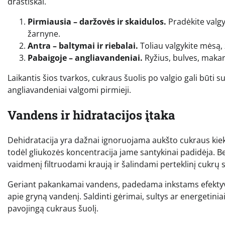
drastiškai.
Pirmiausia – daržovės ir skaidulos.
Pradėkite valgy
žarnyne.
Antra – baltymai ir riebalai.
Toliau valgykite mėsą, 
Pabaigoje – angliavandeniai.
Ryžius, bulves, makar
Laikantis šios tvarkos, cukraus šuolis po valgio gali būti s
angliavandeniai valgomi pirmieji.
Vandens ir hidratacijos įtaka
Dehidratacija yra dažnai ignoruojama aukšto cukraus kiekio
todėl gliukozės koncentracija jame santykinai padidėja. Be t
vaidmenį filtruodami kraują ir šalindami perteklinį cukrų 
Geriant pakankamai vandens, padedama inkstams efektyvia
apie gryną vandenį. Saldinti gėrimai, sultys ar energetiniai
pavojingą cukraus šuolį.