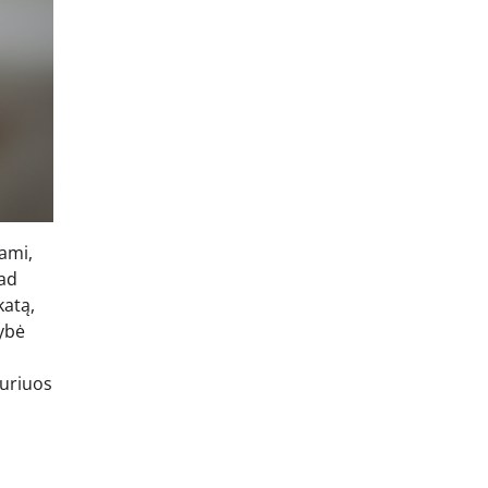
ami,
kad
katą,
gybė
kuriuos