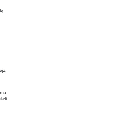
lą
ėja,
bama
kelti