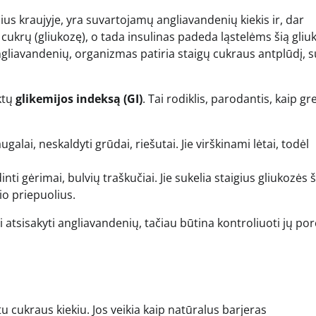
ius kraujyje, yra suvartojamų angliavandenių kiekis ir, dar
cukrų (gliukozę), o tada insulinas padeda ląstelėms šią gliu
gliavandenių, organizmas patiria staigų cukraus antplūdį, s
ktų
glikemijos indeksą (GI)
. Tai rodiklis, parodantis, kaip gre
lai, neskaldyti grūdai, riešutai. Jie virškinami lėtai, todėl
ti gėrimai, bulvių traškučiai. Jie sukelia staigius gliukozės 
kio priepuolius.
 atsisakyti angliavandenių, tačiau būtina kontroliuoti jų porc
cukraus kiekiu. Jos veikia kaip natūralus barjeras