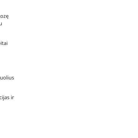
kozę
u
itai
šuolius
ijas ir