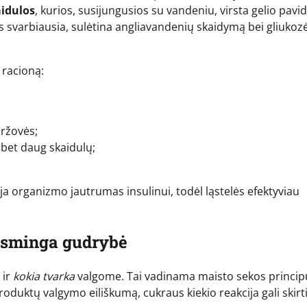
aidulos
, kurios, susijungusios su vandeniu, virsta gelio pavi
s svarbiausia, sulėtina angliavandenių skaidymą bei gliukoz
į racioną:
aržovės;
 bet daug skaidulų;
a organizmo jautrumas insulinui, todėl ląstelės efektyviau
iksminga gudrybė
 ir
kokia tvarka
valgome. Tai vadinama maisto sekos princip
roduktų valgymo eiliškumą, cukraus kiekio reakcija gali skirt