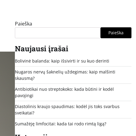
Paieška
Paieška
Naujausi įrašai
Bolivinė balanda: kaip išsivirti ir su kuo derinti
Nugaros nervų šaknelių uždegimas: kaip malšinti
skausmą?
Antibiotikai nuo streptokoko: kada būtini ir kodėl
pavojingi
Diastolinis kraujo spaudimas: kodėl jis toks svarbus
sveikatai?
Sumažėję limfocitai: kada tai rodo rimtą ligą?