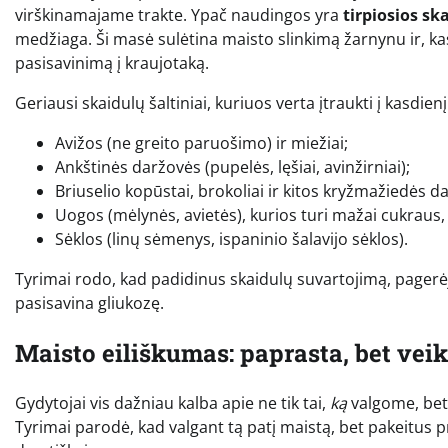
virškinamajame trakte. Ypač naudingos yra
tirpiosios sk
medžiaga. Ši masė sulėtina maisto slinkimą žarnynu ir, ka
pasisavinimą į kraujotaką.
Geriausi skaidulų šaltiniai, kuriuos verta įtraukti į kasdien
Avižos (ne greito paruošimo) ir miežiai;
Ankštinės daržovės (pupelės, lęšiai, avinžirniai);
Briuselio kopūstai, brokoliai ir kitos kryžmažiedės d
Uogos (mėlynės, avietės), kurios turi mažai cukraus,
Sėklos (linų sėmenys, ispaninio šalavijo sėklos).
Tyrimai rodo, kad padidinus skaidulų suvartojimą, pagerėj
pasisavina gliukozę.
Maisto eiliškumas: paprasta, bet ve
Gydytojai vis dažniau kalba apie ne tik tai,
ką
valgome, bet
Tyrimai parodė, kad valgant tą patį maistą, bet pakeitus p