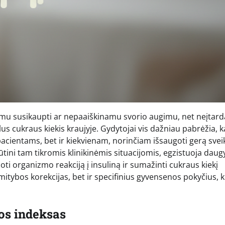
umu susikaupti ar nepaaiškinamu svorio augimu, net neįtard
lus cukraus kiekis kraujyje. Gydytojai vis dažniau pabrėžia, 
pacientams, bet ir kiekvienam, norinčiam išsaugoti gerą svei
a būtini tam tikromis klinikinėmis situacijomis, egzistuoja dau
ti organizmo reakciją į insuliną ir sumažinti cukraus kiekį
 mitybos korekcijas, bet ir specifinius gyvensenos pokyčius, 
os indeksas