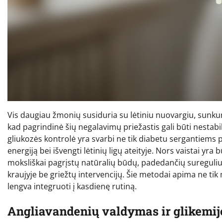
Vis daugiau žmonių susiduria su lėtiniu nuovargiu, sunk
kad pagrindinė šių negalavimų priežastis gali būti nestabi
gliukozės kontrolė yra svarbi ne tik diabetu sergantiems 
energiją bei išvengti lėtinių ligų ateityje. Nors vaistai yr
moksliškai pagrįstų natūralių būdų, padedančių sureguliuo
kraujyje be griežtų intervencijų. Šie metodai apima ne tik
lengva integruoti į kasdienę rutiną.
Angliavandenių valdymas ir glikemij