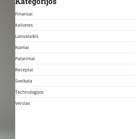
Kategorijos
Finansai
Kelionės
Laisvalaikis
Namai
Patarimai
Receptai
Sveikata
Technologijos
Verslas