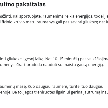
ulino pakaitalas
ažinti. Kai sportuojate, raumenims reikia energijos, todėl ji
 fizinio krūvio metu raumenys gali pasisavinti gliukozę net i
nti gliukozę ilgesnį laiką. Net 10–15 minučių pasivaikščioji
 raumenys iškart pradeda naudoti su maistu gautą energiją.
a raumenų masę. Kuo daugiau raumenų turite, tuo daugiau
oje. Be to, jėgos treniruotės ilgainiui gerina jautrumą insu