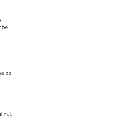
e
r be
mas po
linui.