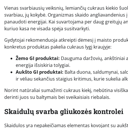
Vienas svarbiausių veiksnių, lemiančių cukraus kiekio šuol
svarbiau, jų kokybė. Organizmas skaido angliavandenius į 
panaudoti energijai. Kai suvartojama per daug greitųjų an
kuriuo kasa ne visada spėja susitvarkyti.
Gydytojai rekomenduoja atkreipti dėmesį į maisto produ
konkretus produktas pakelia cukraus lygį kraujyje:
Žemo GI produktai:
Dauguma daržovių, ankštiniai auga
energija išsiskiria tolygiai.
Aukšto GI produktai:
Balta duona, saldumynai, saldin
ir vėliau sekančius staigius kritimus, kurie sukelia al
Norint natūraliai sumažinti cukraus kiekį, nebūtina visiškai
derinti juos su baltymais bei sveikaisiais riebalais.
Skaidulų svarba gliukozės kontrolei
Skaidulos yra nepakeičiamas elementas kovojant su aukštu 