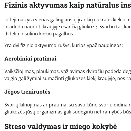
Fizinis aktyvumas kaip natūralus ins
Judėjimas yra vienas galingiausių įrankių cukraus kiekiui m
pradeda naudoti kraujyje esančią gliukozę. Svarbu tai, kad
didelio insulino kiekio pagalbos.
Yra dvi fizinio aktyvumo rūšys, kurios ypač naudingos:
Aerobiniai pratimai
Vaikščiojimas, plaukimas, važiavimas dviračiu padeda degi
valgio gali žymiai sumažinti gliukozės kiekį kraujyje, nes
Jėgos treniruotės
Svorių kilnojimas ar pratimai su savo kūno svoriu didin
gliukozės jūsų organizmas gali sudeginti net ramybės būsen
Streso valdymas ir miego kokybė