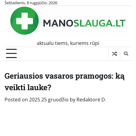
Skip
Šeštadienis, 8 rugpjūčio, 2026
to
content
aktualu tiems, kuriems rūpi
Geriausios vasaros pramogos: ką
veikti lauke?
Posted on
2025 25 gruodžio
by
Redaktorė D.