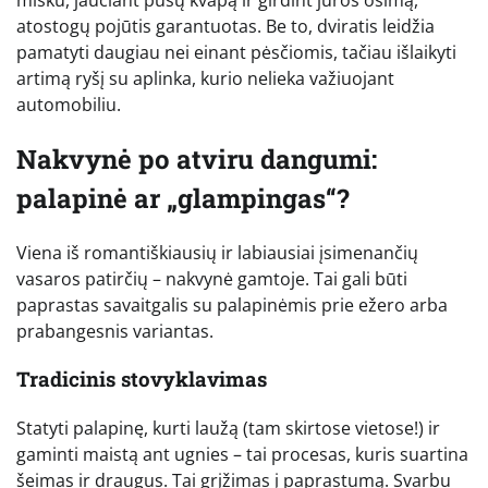
atostogų pojūtis garantuotas. Be to, dviratis leidžia
pamatyti daugiau nei einant pėsčiomis, tačiau išlaikyti
artimą ryšį su aplinka, kurio nelieka važiuojant
automobiliu.
Nakvynė po atviru dangumi:
palapinė ar „glampingas“?
Viena iš romantiškiausių ir labiausiai įsimenančių
vasaros patirčių – nakvynė gamtoje. Tai gali būti
paprastas savaitgalis su palapinėmis prie ežero arba
prabangesnis variantas.
Tradicinis stovyklavimas
Statyti palapinę, kurti laužą (tam skirtose vietose!) ir
gaminti maistą ant ugnies – tai procesas, kuris suartina
šeimas ir draugus. Tai grįžimas į paprastumą. Svarbu