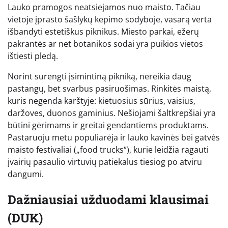
Lauko pramogos neatsiejamos nuo maisto. Tačiau
vietoje įprasto šašlykų kepimo sodyboje, vasarą verta
išbandyti estetiškus piknikus. Miesto parkai, ežerų
pakrantės ar net botanikos sodai yra puikios vietos
ištiesti pledą.
Norint surengti įsimintiną pikniką, nereikia daug
pastangų, bet svarbus pasiruošimas. Rinkitės maistą,
kuris negenda karštyje: kietuosius sūrius, vaisius,
daržoves, duonos gaminius. Nešiojami šaltkrepšiai yra
būtini gėrimams ir greitai gendantiems produktams.
Pastaruoju metu populiarėja ir lauko kavinės bei gatvės
maisto festivaliai („food trucks“), kurie leidžia ragauti
įvairių pasaulio virtuvių patiekalus tiesiog po atviru
dangumi.
Dažniausiai užduodami klausimai
(DUK)