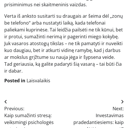
prisiminimus nei skaitmeninis vaizdas.
Verta iš anksto susitarti su draugais ar šeima dėl „zonų
be telefono“ arba nustatyti laiką, kada telefonai
paliekami kuprinėse. Tai leidžia pailsėti ne tik kūnui, bet
ir protui, sumažinti nerimą ir pagerinti miego kokybę.
Juk vasaros atostogų tikslas – ne tik pamatyti ir nuveikti
kuo daugiau, bet ir atkurti vidinę ramybę, kad į darbus
ar mokslus grįžtume su nauja jėga ir šypsena veide.
Tad geriausia, ką galite padaryti šią vasarą – tai būti čia
ir dabar.
Posted in
Laisvalaikis
Navigacija
Previous:
Next:
tarp
Kaip sumažinti stresą:
Investavimas
įrašų
veiksmingi psichologės
pradedantiesiems: kaip