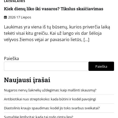
LAISVALAIKIS
Kiek dienų liko iki vasaros? Tikslus skaičiavimas
2026 17 Liepos
Laukimas yra viena iš tų būsenų, kurios priverčia laiką
tekėti visai kitu greičiu. Kai už lango vis dar šėlioja
vėlyvos žiemos vėjai ar pavasario lietūs, […]
Paieška
Paieška
Naujausi įrašai
Nugaros nervų šaknelių uždegimas: kaip malšinti skausmą?
Antibiotikai nuo streptokoko: kada būtini ir kodėl pavojingi
Diastolinis kraujo spaudimas: kodėl jis toks svarbus sveikatai?
Sumažėję limfocitai: kada tai rodo rimtą ligą?