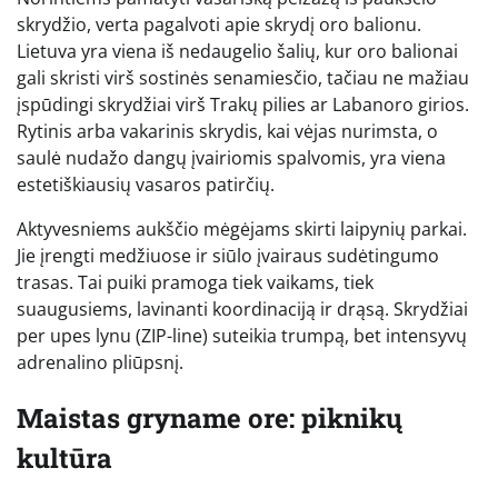
skrydžio, verta pagalvoti apie skrydį oro balionu.
Lietuva yra viena iš nedaugelio šalių, kur oro balionai
gali skristi virš sostinės senamiesčio, tačiau ne mažiau
įspūdingi skrydžiai virš Trakų pilies ar Labanoro girios.
Rytinis arba vakarinis skrydis, kai vėjas nurimsta, o
saulė nudažo dangų įvairiomis spalvomis, yra viena
estetiškiausių vasaros patirčių.
Aktyvesniems aukščio mėgėjams skirti laipynių parkai.
Jie įrengti medžiuose ir siūlo įvairaus sudėtingumo
trasas. Tai puiki pramoga tiek vaikams, tiek
suaugusiems, lavinanti koordinaciją ir drąsą. Skrydžiai
per upes lynu (ZIP-line) suteikia trumpą, bet intensyvų
adrenalino pliūpsnį.
Maistas gryname ore: piknikų
kultūra