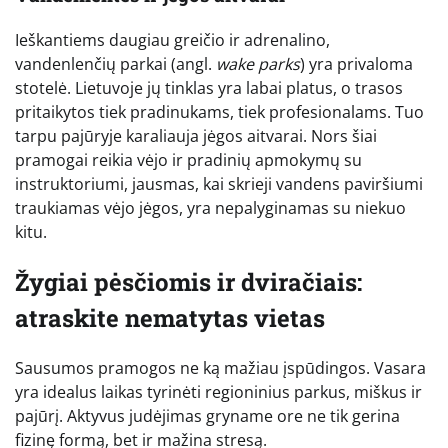
Ieškantiems daugiau greičio ir adrenalino,
vandenlenčių parkai (angl.
wake parks
) yra privaloma
stotelė. Lietuvoje jų tinklas yra labai platus, o trasos
pritaikytos tiek pradinukams, tiek profesionalams. Tuo
tarpu pajūryje karaliauja jėgos aitvarai. Nors šiai
pramogai reikia vėjo ir pradinių apmokymų su
instruktoriumi, jausmas, kai skrieji vandens paviršiumi
traukiamas vėjo jėgos, yra nepalyginamas su niekuo
kitu.
Žygiai pėsčiomis ir dviračiais:
atraskite nematytas vietas
Sausumos pramogos ne ką mažiau įspūdingos. Vasara
yra idealus laikas tyrinėti regioninius parkus, miškus ir
pajūrį. Aktyvus judėjimas gryname ore ne tik gerina
fizinę formą, bet ir mažina stresą.