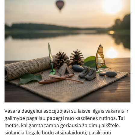
Vasara daugeliui asocijuojasi su laisve, ilgais vakarais ir
galimybe pagaliau pabėgti nuo kasdienės rutinos. Tai
metas, kai gamta tampa geriausia žaidimų aikštele,
siūlančia begalę būdų atsipalaiduoti, pasikrauti