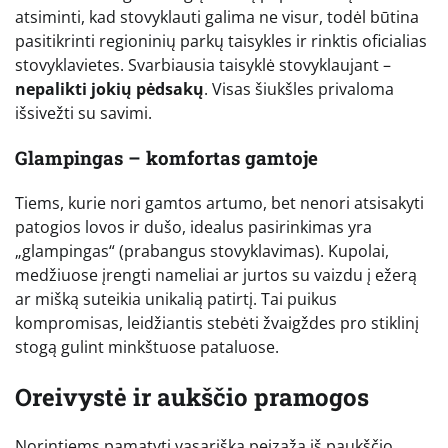
atsiminti, kad stovyklauti galima ne visur, todėl būtina
pasitikrinti regioninių parkų taisykles ir rinktis oficialias
stovyklavietes. Svarbiausia taisyklė stovyklaujant –
nepalikti jokių pėdsakų
. Visas šiukšles privaloma
išsivežti su savimi.
Glampingas – komfortas gamtoje
Tiems, kurie nori gamtos artumo, bet nenori atsisakyti
patogios lovos ir dušo, idealus pasirinkimas yra
„glampingas“ (prabangus stovyklavimas). Kupolai,
medžiuose įrengti nameliai ar jurtos su vaizdu į ežerą
ar mišką suteikia unikalią patirtį. Tai puikus
kompromisas, leidžiantis stebėti žvaigždes pro stiklinį
stogą gulint minkštuose pataluose.
Oreivystė ir aukščio pramogos
Norintiems pamatyti vasarišką peizažą iš paukščio