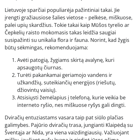
Lietuvoje sparčiai populiarėja pažintiniai takai. Jie
įrengti gražiausiose šalies vietose – pelkėse, miškuose,
palei upių skardžius. Tokie takai kaip Mūšos tyrelio ar
Čepkelių raisto mokomasis takas leidžia saugiai
susipažinti su unikalia flora ir fauna. Norint, kad žygis
būtų sėkmingas, rekomenduojama:
Avėti patogią, žygiams skirtą avalynę, kuri
apsaugotų čiurnas.
Turėti pakankamai geriamojo vandens ir
užkandžių, suteikiančių energijos (riešutų,
džiovintų vaisių).
Atsisiųsti žemėlapius į telefoną, kurie veikia be
interneto ryšio, nes miškuose ryšys gali dingti.
Dviračių entuziastams vasara taip pat siūlo plačias
galimybes. Pajūrio dviračių trasa, jungianti Klaipėdą su
Šventąja ar Nida, yra viena vaizdingiausių. Važiuojant
mišku, jaučiant pušų kvapą ir girdint jūros ošimą,