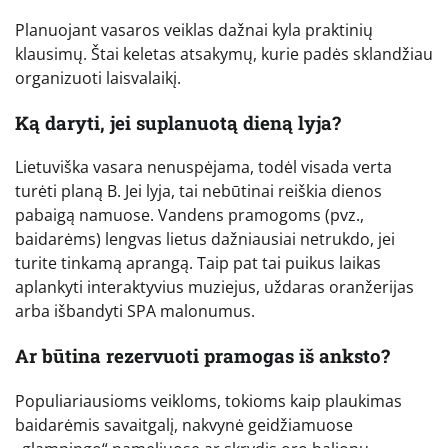
Planuojant vasaros veiklas dažnai kyla praktinių
klausimų. Štai keletas atsakymų, kurie padės sklandžiau
organizuoti laisvalaikį.
Ką daryti, jei suplanuotą dieną lyja?
Lietuviška vasara nenuspėjama, todėl visada verta
turėti planą B. Jei lyja, tai nebūtinai reiškia dienos
pabaigą namuose. Vandens pramogoms (pvz.,
baidarėms) lengvas lietus dažniausiai netrukdo, jei
turite tinkamą aprangą. Taip pat tai puikus laikas
aplankyti interaktyvius muziejus, uždaras oranžerijas
arba išbandyti SPA malonumus.
Ar būtina rezervuoti pramogas iš anksto?
Populiariausioms veikloms, tokioms kaip plaukimas
baidarėmis savaitgalį, nakvynė geidžiamuose