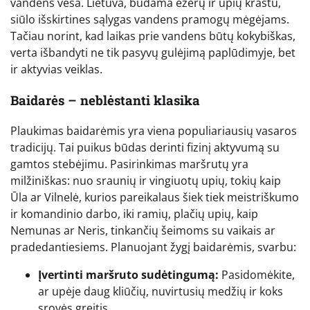
vandens vėsa. Lietuva, būdama ežerų ir upių kraštu,
siūlo išskirtines sąlygas vandens pramogų mėgėjams.
Tačiau norint, kad laikas prie vandens būtų kokybiškas,
verta išbandyti ne tik pasyvų gulėjimą paplūdimyje, bet
ir aktyvias veiklas.
Baidarės – neblėstanti klasika
Plaukimas baidarėmis yra viena populiariausių vasaros
tradicijų. Tai puikus būdas derinti fizinį aktyvumą su
gamtos stebėjimu. Pasirinkimas maršrutų yra
milžiniškas: nuo sraunių ir vingiuotų upių, tokių kaip
Ūla ar Vilnelė, kurios pareikalaus šiek tiek meistriškumo
ir komandinio darbo, iki ramių, plačių upių, kaip
Nemunas ar Neris, tinkančių šeimoms su vaikais ar
pradedantiesiems. Planuojant žygį baidarėmis, svarbu:
Įvertinti maršruto sudėtingumą:
Pasidomėkite,
ar upėje daug kliūčių, nuvirtusių medžių ir koks
srovės greitis.