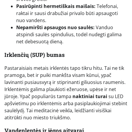
Pasirūpinti hermetiškais maišais:
Telefonai,
raktai ir sausi drabužiai privalo būti apsaugoti
nuo vandens.
Nepamiršti apsaugos nuo saulės:
Vanduo
atspindi saulės spindulius, todėl nudegti galima
net debesuotą dieną.
Irklenčių (SUP) bumas
Pastaraisiais metais irklentės tapo tikru hitu. Tai ne tik
pramoga, bet ir puiki mankšta visam kūnui, ypač
lavinanti pusiausvyrą ir stiprinanti giliuosius raumenis.
Irklentėmis galima plaukioti ežeruose, upėse ir net
jūroje. Ypač populiarūs tampa
naktiniai turai
su LED
apšvietimu po irklentėmis arba pasiplaukiojimai stebint
saulėlydį. Tai meditacinė veikla, leidžianti visiškai
atitrūkti nuo miesto triukšmo.
Vandenlentės ir jėgos aitvarai