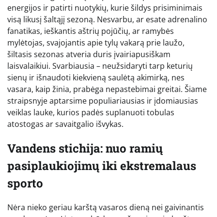
energijos ir patirti nuotykių, kurie šildys prisiminimais
visą likusį šaltąjį sezoną. Nesvarbu, ar esate adrenalino
fanatikas, ieškantis aštrių pojūčių, ar ramybės
mylėtojas, svajojantis apie tylų vakarą prie laužo,
šiltasis sezonas atveria duris įvairiapusiškam
laisvalaikiui. Svarbiausia – neužsidaryti tarp keturių
sienų ir išnaudoti kiekvieną saulėtą akimirką, nes
vasara, kaip žinia, prabėga nepastebimai greitai. Šiame
straipsnyje aptarsime populiariausias ir įdomiausias
veiklas lauke, kurios padės suplanuoti tobulas
atostogas ar savaitgalio išvykas.
Vandens stichija: nuo ramių
pasiplaukiojimų iki ekstremalaus
sporto
Nėra nieko geriau karštą vasaros dieną nei gaivinantis