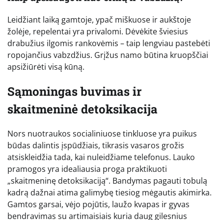
Leidžiant laiką gamtoje, ypač miškuose ir aukštoje
žolėje, repelentai yra privalomi. Dėvėkite šviesius
drabužius ilgomis rankovėmis – taip lengviau pastebėti
ropojančius vabzdžius. Grįžus namo būtina kruopščiai
apsižiūrėti visą kūną.
Sąmoningas buvimas ir
skaitmeninė detoksikacija
Nors nuotraukos socialiniuose tinkluose yra puikus
būdas dalintis įspūdžiais, tikrasis vasaros grožis
atsiskleidžia tada, kai nuleidžiame telefonus. Lauko
pramogos yra idealiausia proga praktikuoti
„skaitmeninę detoksikaciją“. Bandymas pagauti tobulą
kadrą dažnai atima galimybę tiesiog mėgautis akimirka.
Gamtos garsai, vėjo pojūtis, laužo kvapas ir gyvas
bendravimas su artimaisiais kuria daug gilesnius