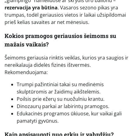
„glampingo“ nameliuose ar skrydis oro balionu –
rezervacija yra būtina
. Vasaros sezono pikas yra
trumpas, todėl geriausios vietos ir laikai užsipildomai
prieš kelias savaites ar net mėnesius.
Kokios pramogos geriausios šeimoms su
mažais vaikais?
Šeimoms geriausia rinktis veiklas, kurios yra saugios ir
nereikalauja didelės fizinės ištvermės.
Rekomenduojama:
Trumpi pažintiniai takai su medinėmis
skulptūromis ar žaidimų aikštelėmis.
Poilsis prie ežerų su nuožulniu krantu.
Dinozaurų parkai ar labirintų pramogos.
Edukacinės programos ūkiuose, kur vaikai gali
pamatyti gyvūnus.
Kaip apsisaugoti nuo erkių ir vabzdžių?