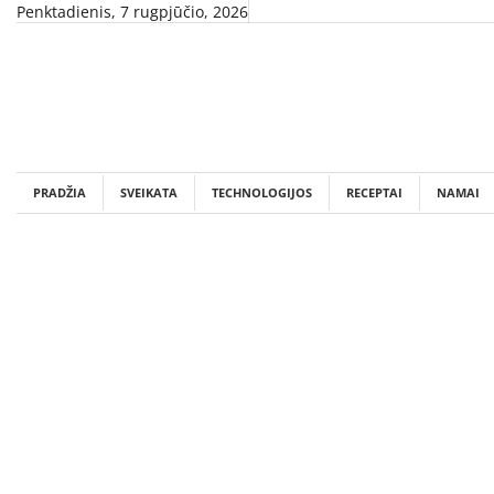
Skip
Penktadienis, 7 rugpjūčio, 2026
to
content
PRADŽIA
SVEIKATA
TECHNOLOGIJOS
RECEPTAI
NAMAI