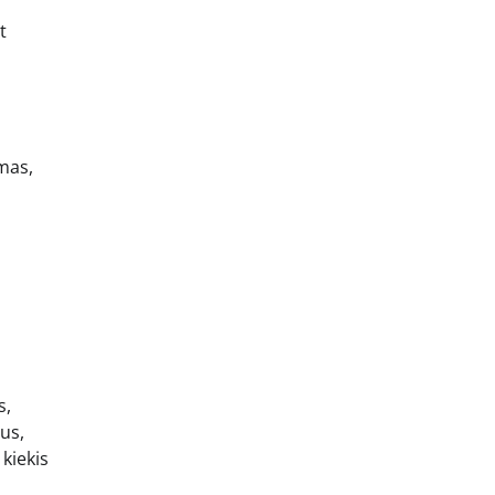
t
imas,
s
s,
us,
 kiekis