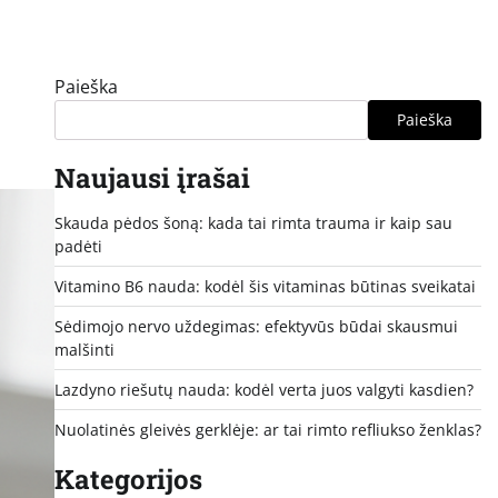
Paieška
Paieška
Naujausi įrašai
Skauda pėdos šoną: kada tai rimta trauma ir kaip sau
padėti
Vitamino B6 nauda: kodėl šis vitaminas būtinas sveikatai
Sėdimojo nervo uždegimas: efektyvūs būdai skausmui
malšinti
Lazdyno riešutų nauda: kodėl verta juos valgyti kasdien?
Nuolatinės gleivės gerklėje: ar tai rimto refliukso ženklas?
Kategorijos