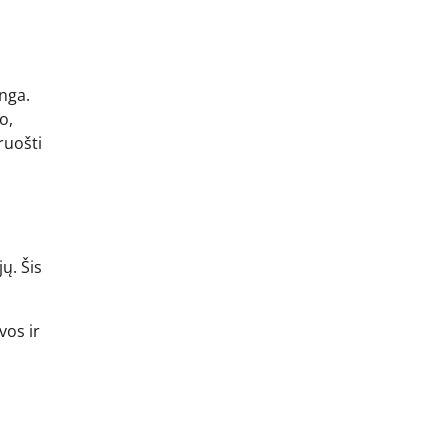
inga.
o,
ruošti
ų. Šis
vos ir