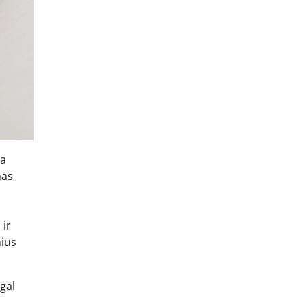
ma
mas
 ir
nius
gal