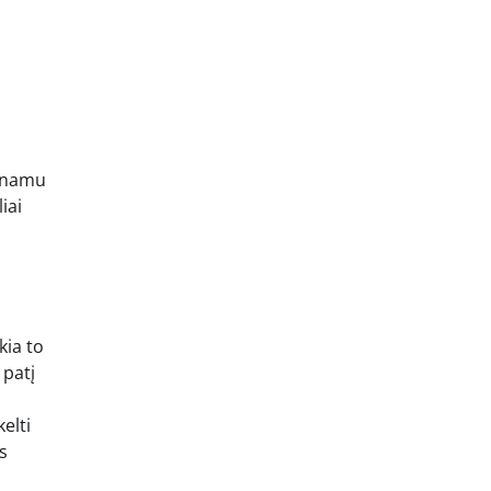
dinamu
iai
kia to
 patį
elti
s