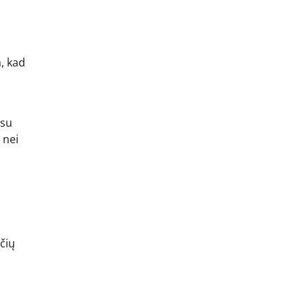
a, kad
usu
 nei
čių