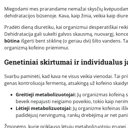
Miegodami mes prarandame nemažai skysčių kvėpuodami 
dehidratacijos būsenoje. Kava, kaip žinia, veikia kaip diure
Pradėti dieną diuretiku, kai organizmui desperatiškai reik
Dehidratacija gali sukelti galvos skausmą, nuovargį, konce
būtina
išgerti bent stiklinę (o geriau dvi) šilto vandens. 
organizmą kofeino priėmimui.
Genetiniai skirtumai ir individualus 
Svarbu paminėti, kad kava ne visus veikia vienodai. Tai p
genas kontroliuoja fermentą, atsakingą už kofeino skaid
Greitieji metabolizuotojai:
Jų organizmas kofeiną su
beveik nepajusti neigiamo poveikio, tokio kaip neri
Lėtieji metabolizuotojai:
Jų organizme kofeinas išliek
padidėjusį nervingumą, rankų drebėjimą ar net panik
Žmonėms, kurie priklauso lėtųjų metabolizuotojų grupei, ry