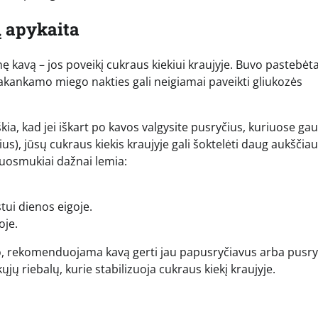
ų apykaita
nę kavą – jos poveikį cukraus kiekiui kraujyje. Buvo pastebėt
akankamo miego nakties gali neigiamai paveikti gliukozės
škia, kad jei iškart po kavos valgysite pusryčius, kuriuose ga
us), jūsų cukraus kiekis kraujyje gali šoktelėti daug aukščiau
 nuosmukiai dažnai lemia:
ui dienos eigoje.
oje.
kto, rekomenduojama kavą gerti jau papusryčiavus arba pusry
jų riebalų, kurie stabilizuoja cukraus kiekį kraujyje.