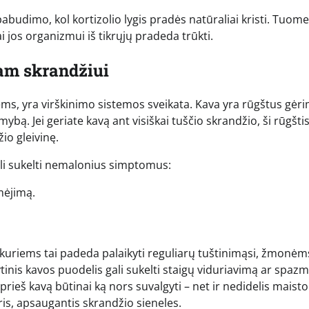
udimo, kol kortizolio lygis pradės natūraliai kristi. Tuome
ai jos organizmui iš tikrųjų pradeda trūkti.
iam skrandžiui
siems, yra virškinimo sistemos sveikata. Kava yra rūgštus gėr
ybą. Jei geriate kavą ant visiškai tuščio skrandžio, ši rūgšti
žio gleivinę.
ali sukelti nemalonius simptomus:
mėjimą.
i kuriems tai padeda palaikyti reguliarų tuštinimąsi, žmonėm
inis kavos puodelis gali sukelti staigų viduriavimą ar spazm
rieš kavą būtinai ką nors suvalgyti – net ir nedidelis maisto
eris, apsaugantis skrandžio sieneles.