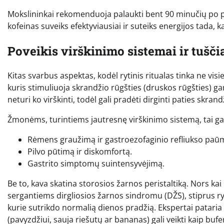
Mokslininkai rekomenduoja palaukti bent 90 minučių po pab
kofeinas suveiks efektyviausiai ir suteiks energijos tada, k
Poveikis virškinimo sistemai ir tušč
Kitas svarbus aspektas, kodėl rytinis ritualas tinka ne vi
kuris stimuliuoja skrandžio rūgšties (druskos rūgšties) gam
neturi ko virškinti, todėl gali pradėti dirginti paties skrand
Žmonėms, turintiems jautresnę virškinimo sistemą, tai g
Rėmens graužimą ir gastroezofaginio refliukso paū
Pilvo pūtimą ir diskomfortą.
Gastrito simptomų suintensyvėjimą.
Be to, kava skatina storosios žarnos peristaltiką. Nors ka
sergantiems dirgliosios žarnos sindromu (DŽS), stiprus ryt
kurie sutrikdo normalią dienos pradžią. Ekspertai pataria p
(pavyzdžiui, sauja riešutų ar bananas) gali veikti kaip buf