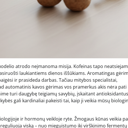
uodelio atrodo neįmanoma misija. Kofeinas tapo neatsieja
pasiruošti laukiantiems dienos iššūkiams. Aromatingas gėri
baigėsi ir prasideda darbas. Tačiau mitybos specialistai,
kad automatinis kavos gėrimas vos pramerkus akis nėra pati
ime turi daugybę teigiamų savybių, įskaitant antioksidantus
kybės gali kardinaliai pakeisti tai, kaip ji veikia mūsų biologi
logijoje ir hormonų veikloje ryte. Žmogaus kūnas veikia pa
s reguliuoja viską – nuo mieguistumo iki virškinimo fermentų