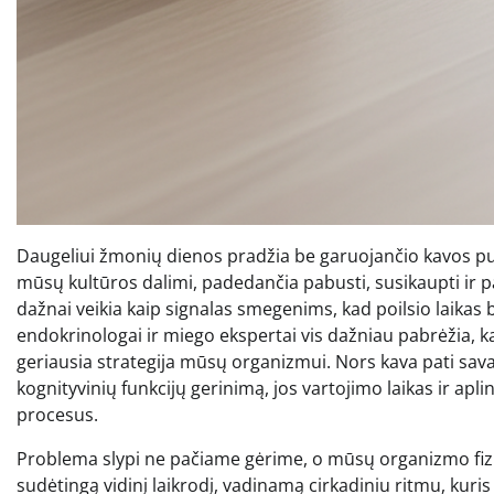
Daugeliui žmonių dienos pradžia be garuojančio kavos p
mūsų kultūros dalimi, padedančia pabusti, susikaupti ir 
dažnai veikia kaip signalas smegenims, kad poilsio laikas 
endokrinologai ir miego ekspertai vis dažniau pabrėžia, 
geriausia strategija mūsų organizmui. Nors kava pati sava
kognityvinių funkcijų gerinimą, jos vartojimo laikas ir aplin
procesus.
Problema slypi ne pačiame gėrime, o mūsų organizmo fizio
sudėtingą vidinį laikrodį, vadinamą cirkadiniu ritmu, kuri