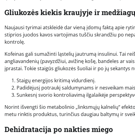
Gliukozės kiekis kraujyje ir medžiag
Naujausi tyrimai atskleidė dar vieną įdomų faktą apie ryti
stiprios juodos kavos vartojimas tuščiu skrandžiu po nep
kontrolę.
Kofeinas gali sumažinti ląstelių jautrumą insulinui. Tai rei
angliavandenių (pavyzdžiui, avižinę košę, bandeles ar vaisi
įprastai. Tokie staigūs gliukozės šuoliai ir po jų sekantys
Staigų energijos kritimą vidurdienį.
Padidėjusį potraukį saldumynams ir nesveikam maist
Sunkesnį svorio kontroliavimą ilgalaikėje perspektyv
Norint išvengti šio metabolinio „linksmųjų kalnelių“ efe
metu rinktis produktus, turinčius daugiau baltymų ir sveikų
Dehidratacija po nakties miego