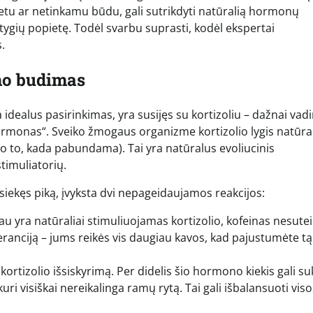
metu ar netinkamu būdu, gali sutrikdyti natūralią hormonų
 stygių popietę. Todėl svarbu suprasti, kodėl ekspertai
.
zmo budimas
 idealus pasirinkimas, yra susijęs su kortizoliu – dažnai va
ormonas“. Sveiko žmogaus organizme kortizolio lygis natūral
uo to, kada pabundama). Tai yra natūralus evoliucinis
timuliatorių.
pasiekęs piką, įvyksta dvi nepageidaujamos reakcijos:
 yra natūraliai stimuliuojamas kortizolio, kofeinas nesutei
leranciją – jums reikės vis daugiau kavos, kad pajustumėte tą
ortizolio išsiskyrimą. Per didelis šio hormono kiekis gali suk
ri visiškai nereikalinga ramų rytą. Tai gali išbalansuoti viso