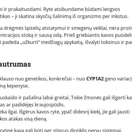
ir prakaituodami. Ryte atsibundame būdami lengvos
tikas – ji skatina skysčių šalinimą iš organizmo per inkstus.
ia drėgmės ląstelių atstatymui ir smegenų veiklai, nėra prot
ntracijos stoką ir sausą odą. Prieš griebiantis kavos puodeli
Tai padeda „užkurti“ medžiagų apykaitą, išvalyti toksinus ir pa
jautrumas
riklauso nuo genetikos, konkrečiai – nuo
CYP1A2
geno variacij
ymą kepenyse.
skaido ir pašalina labai greitai. Tokie žmonės gali išgerti ka
mas ar padidėjęs kraujospūdis.
a ilgai. Išgėrus kavos ryte, ypač didesnį kiekį, jie gali jausti
os atakas visą dieną.
tinė kava gali būti per stiprus dirgiklis nervų sistemai,