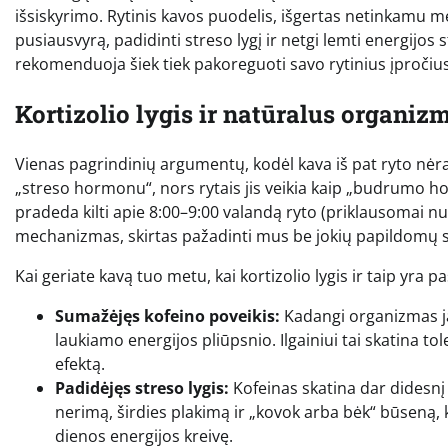
išsiskyrimo. Rytinis kavos puodelis, išgertas netinkamu 
pusiausvyrą, padidinti streso lygį ir netgi lemti energijos
rekomenduoja šiek tiek pakoreguoti savo rytinius įpročius
Kortizolio lygis ir natūralus organi
Vienas pagrindinių argumentų, kodėl kava iš pat ryto nėra
„streso hormonu“, nors rytais jis veikia kaip „budrumo h
pradeda kilti apie 8:00–9:00 valandą ryto (priklausomai n
mechanizmas, skirtas pažadinti mus be jokių papildomų s
Kai geriate kavą tuo metu, kai kortizolio lygis ir taip yra 
Sumažėjęs kofeino poveikis:
Kadangi organizmas jau
laukiamo energijos pliūpsnio. Ilgainiui tai skatina to
efektą.
Padidėjęs streso lygis:
Kofeinas skatina dar didesnį k
nerimą, širdies plakimą ir „kovok arba bėk“ būseną, ku
dienos energijos kreivę.