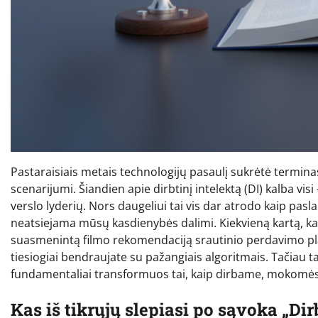
Pastaraisiais metais technologijų pasaulį sukrėtė terminas
scenarijumi. Šiandien apie dirbtinį intelektą (DI) kalba vi
verslo lyderių. Nors daugeliui tai vis dar atrodo kaip pasla
neatsiejama mūsų kasdienybės dalimi. Kiekvieną kartą, kai
suasmenintą filmo rekomendaciją srautinio perdavimo pla
tiesiogiai bendraujate su pažangiais algoritmais. Tačiau t
fundamentaliai transformuos tai, kaip dirbame, mokomės
Kas iš tikrųjų slepiasi po sąvoka „Dir