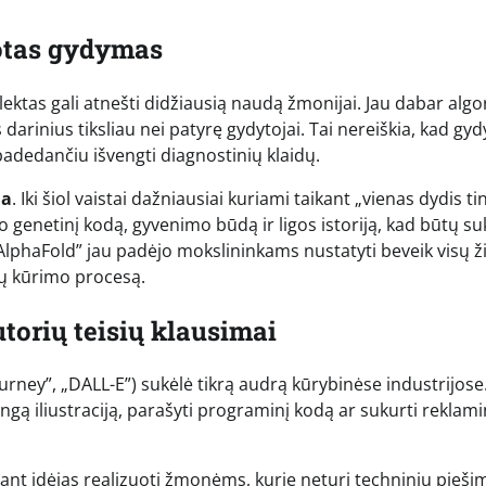
uotas gydymas
elektas gali atnešti didžiausią naudą žmonijai. Jau dabar algo
rinius tiksliau nei patyrę gydytojai. Tai nereiškia, kad gyd
padedančiu išvengti diagnostinių klaidų.
na
. Iki šiol vaistai dažniausiai kuriami taikant „vienas dydis ti
to genetinį kodą, gyvenimo būdą ir ligos istoriją, kad būtų s
„AlphaFold” jau padėjo mokslininkams nustatyti beveik visų
tų kūrimo procesą.
orių teisių klausimai
ourney”, „DALL-E”) sukėlė tikrą audrą kūrybinėse industrijose
dingą iliustraciją, parašyti programinį kodą ar sukurti reklami
iant idėjas realizuoti žmonėms, kurie neturi techninių pieši