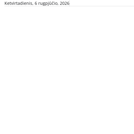
Skip
Ketvirtadienis, 6 rugpjūčio, 2026
to
content