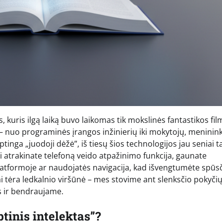
, kuris ilgą laiką buvo laikomas tik mokslinės fantastikos fi
si – nuo programinės įrangos inžinierių iki mokytojų, meninink
ptinga „juodoji dėžė”, iš tiesų šios technologijos jau seniai 
 atrakinate telefoną veido atpažinimo funkcija, gaunate
tformoje ar naudojatės navigacija, kad išvengtumėte spūsč
ai tėra ledkalnio viršūnė – mes stovime ant slenksčio pokyčių
 ir bendraujame.
btinis intelektas”?