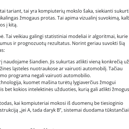
ai tariant, tai yra kompiuterių mokslo šaka, siekianti sukurt
eikalingas žmogaus protas. Tai apima vizualinį suvokimą, kal
s į kitą.
Tai veikiau galingi statistiniai modeliai ir algoritmai, kurie
umus ir prognozuotų rezultatus. Norint geriau suvokti šią
as:
urį naudojame šiandien. Jis sukurtas atlikti vieną konkrečią u
vėžines ląsteles nuotraukose ar vairuoti automobilį. Tačiau
timo programa negali vairuoti automobilio.
echnologija, kuomet mašina turėtų lygiaverčius žmogui
 bet kokios intelektinės užduoties, kurią gali atlikti žmogus
odas, kai kompiuteriai mokosi iš duomenų be tiesioginio
rukciją „jei A, tada daryk B”, sistemai duodama tūkstančiai