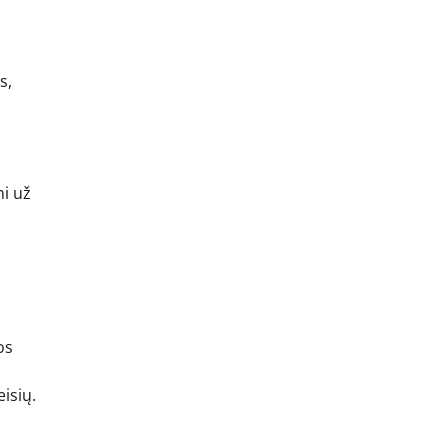
s,
ni už
os
isių.
s