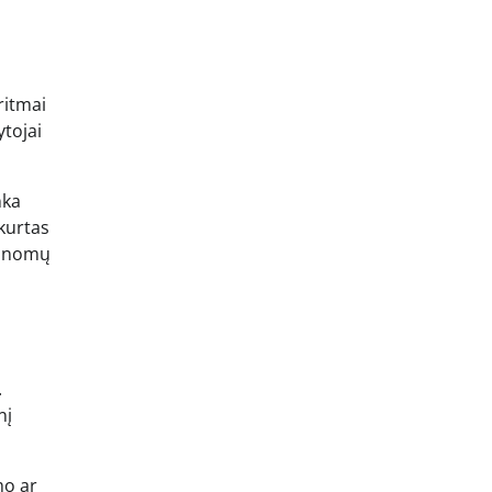
ritmai
ytojai
nka
ukurtas
 žinomų
.
nį
mo ar