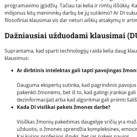
programavimo įgūdžių. Tačiau tai kelia ir rimtų iššūkių. 
milijonus kitų menininkų darbų be jų sutikimo? Ar DI sukurt
filosofiniai klausimai vis dar neturi aiškių atsakymų ir art
Dažniausiai užduodami klausimai (D
Suprantama, kad sparti technologijų raida kelia daug klau
klausimus:
Ar dirbtinis intelektas gali tapti pavojingas žmon
Dauguma ekspertų sutinka, kad pagrindinis pavojus a
pakenkti žmonėms, bet iš to, kad galingi įrankiai ga
dezinformacijai) arba kad algoritmai gali priimti š
Kada DI visiškai pakeis žmones darbe?
Visiškas žmonių pakeitimas daugelyje sričių yra mažai
užduotis, o žmonės sprendžia kompleksines, emocini
Kai kurios profesijos išnyks, bet jas pakeis naujos.