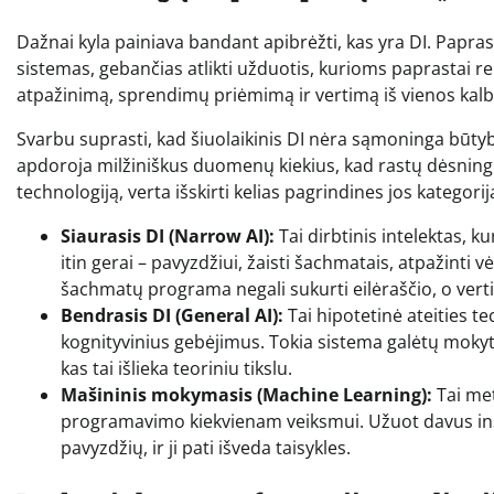
Dažnai kyla painiava bandant apibrėžti, kas yra DI. Paprast
sistemas, gebančias atlikti užduotis, kurioms paprastai r
atpažinimą, sprendimų priėmimą ir vertimą iš vienos kalbo
Svarbu suprasti, kad šiuolaikinis DI nėra sąmoninga būtybė. 
apdoroja milžiniškus duomenų kiekius, kad rastų dėsning
technologiją, verta išskirti kelias pagrindines jos kategorij
Siaurasis DI (Narrow AI):
Tai dirbtinis intelektas, k
itin gerai – pavyzdžiui, žaisti šachmatais, atpažinti 
šachmatų programa negali sukurti eilėraščio, o ver
Bendrasis DI (General AI):
Tai hipotetinė ateities t
kognityvinius gebėjimus. Tokia sistema galėtų mokytis
kas tai išlieka teoriniu tikslu.
Mašininis mokymasis (Machine Learning):
Tai met
programavimo kiekvienam veiksmui. Užuot davus inst
pavyzdžių, ir ji pati išveda taisykles.