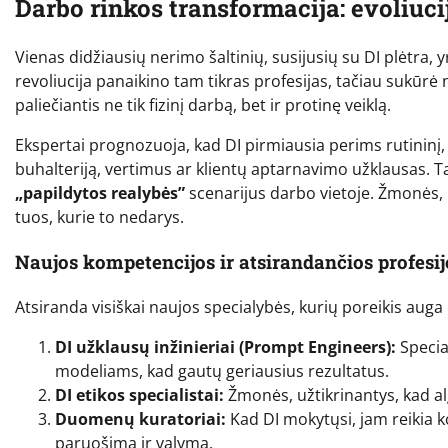
Darbo rinkos transformacija: evoliucij
Vienas didžiausių nerimo šaltinių, susijusių su DI plėtra, 
revoliucija panaikino tam tikras profesijas, tačiau sukūrė n
paliečiantis ne tik fizinį darbą, bet ir protinę veiklą.
Ekspertai prognozuoja, kad DI pirmiausia perims rutininį
buhalteriją, vertimus ar klientų aptarnavimo užklausas. Ta
„papildytos realybės”
scenarijus darbo vietoje. Žmonės, 
tuos, kurie to nedarys.
Naujos kompetencijos ir atsirandančios profesij
Atsiranda visiškai naujos specialybės, kurių poreikis auga
DI užklausų inžinieriai (Prompt Engineers):
Specia
modeliams, kad gautų geriausius rezultatus.
DI etikos specialistai:
Žmonės, užtikrinantys, kad alg
Duomenų kuratoriai:
Kad DI mokytųsi, jam reikia k
paruošimą ir valymą.