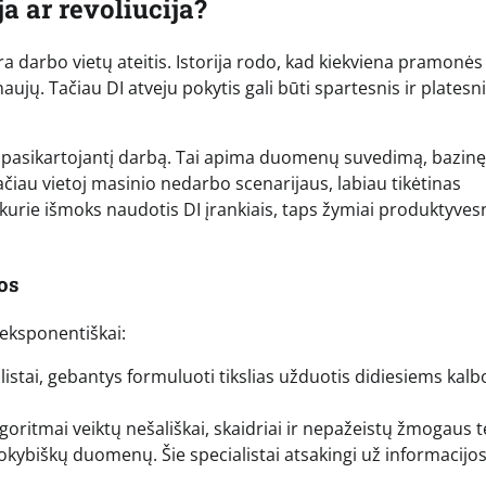
a ar revoliucija?
yra darbo vietų ateitis. Istorija rodo, kad kiekviena pramonės
aujų. Tačiau DI atveju pokytis gali būti spartesnis ir platesni
, pasikartojantį darbą. Tai apima duomenų suvedimą, bazinę
čiau vietoj masinio nedarbo scenarijaus, labiau tikėtinas
kurie išmoks naudotis DI įrankiais, taps žymiai produktyves
os
 eksponentiškai:
listai, gebantys formuluoti tikslias užduotis didiesiems kalb
oritmai veiktų nešališkai, skaidriai ir nepažeistų žmogaus te
okybiškų duomenų. Šie specialistai atsakingi už informacijo