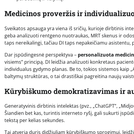
Medicinos proveržis ir individualiz
Sveikatos apsauga yra viena iš sričių, kurioje dirbtinis int
geba analizuoti rentgeno nuotraukas, MRT skenus ir odos da
taps nereikalingi, tačiau DI taps nepakeičiamu asistentu, 
Dar įspūdingesnė perspektyva –
personalizuota medici
visiems” principą. DI leidžia analizuoti konkretaus pacien
individualus gydymo planas. Be to, tokios sistemos kaip 
baltymų struktūras, o tai drastiškai pagreitina naujų vais
Kūrybiškumo demokratizavimas ir aut
Generatyvinis dirbtinis intelektas (pvz., „ChatGPT”, „Midj
Šiandien bet kas, turintis interneto ryšį, gali sukurti įspū
tekstą per kelias sekundes.
Tai atveria duris didžiuliam kūrybiškumo sprogimui, leidž