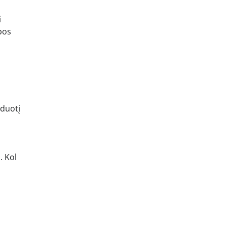
i
bos
žduotį
. Kol