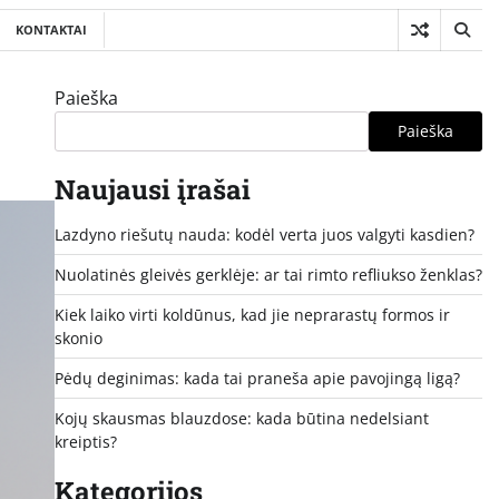
KONTAKTAI
Paieška
Paieška
Naujausi įrašai
Lazdyno riešutų nauda: kodėl verta juos valgyti kasdien?
Nuolatinės gleivės gerklėje: ar tai rimto refliukso ženklas?
Kiek laiko virti koldūnus, kad jie neprarastų formos ir
skonio
Pėdų deginimas: kada tai praneša apie pavojingą ligą?
Kojų skausmas blauzdose: kada būtina nedelsiant
kreiptis?
Kategorijos