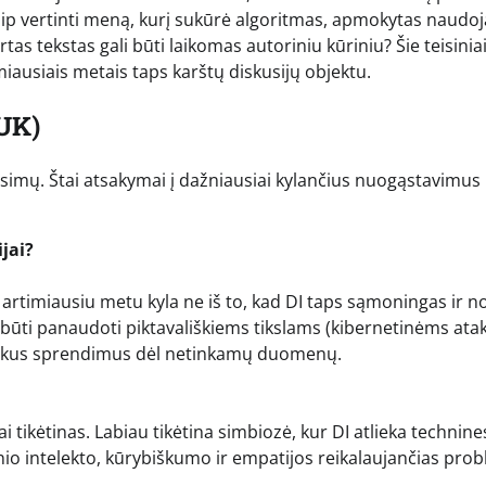
Kaip vertinti meną, kurį sukūrė algoritmas, apmokytas naudo
as tekstas gali būti laikomas autoriniu kūriniu? Šie teisiniai
imiausiais metais taps karštų diskusijų objektu.
UK)
simų. Štai atsakymai į dažniausiai kylančius nuogąstavimus 
ijai?
rtimiausiu metu kyla ne iš to, kad DI taps sąmoningas ir n
li būti panaudoti piktavališkiems tikslams (kibernetinėms at
ališkus sprendimus dėl netinkamų duomenų.
 tikėtinas. Labiau tikėtina simbiozė, kur DI atlieka technine
o intelekto, kūrybiškumo ir empatijos reikalaujančias pro