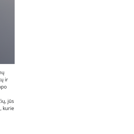
lmų
ų ir
tapo
ių, jūs
, kurie